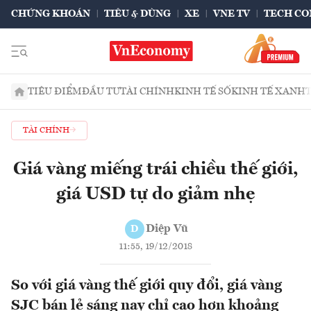
CHỨNG KHOÁN
TIÊU & DÙNG
XE
VNE TV
TECH CO
TIÊU ĐIỂM
ĐẦU TƯ
TÀI CHÍNH
KINH TẾ SỐ
KINH TẾ XANH
TÀI CHÍNH
Giá vàng miếng trái chiều thế giới,
giá USD tự do giảm nhẹ
Diệp Vũ
D
11:55, 19/12/2018
So với giá vàng thế giới quy đổi, giá vàng
SJC bán lẻ sáng nay chỉ cao hơn khoảng