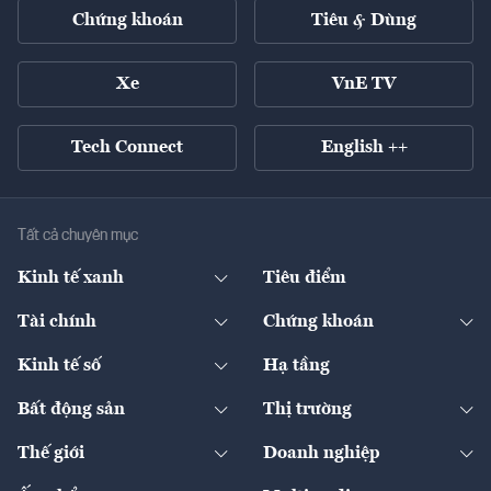
Chứng khoán
Tiêu & Dùng
Xe
VnE TV
Tech Connect
English ++
Tất cả chuyên mục
Kinh tế xanh
Tiêu điểm
Chuyển động xanh
Tài chính
Chứng khoán
Pháp lý
Ngân hàng
Doanh nghiệp niêm yết
Kinh tế số
Hạ tầng
Thương hiệu xanh
Thị trường vốn
Thị trường
Sản phẩm - Thị trường
Bất động sản
Thị trường
Diễn đàn
Thuế
Đầu tư
Tài sản số
Chính sách
Xuất nhập khẩu
Thế giới
Doanh nghiệp
Bảo hiểm
Quốc tế
Dịch vụ số
Thị trường
Khung pháp lý
Kinh tế
Chuyển động