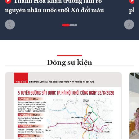
Thanh Hóa khẩn trương làm rõ
nguyên nhân nước suối Xú đổi màu
phí
Dòng sự kiện