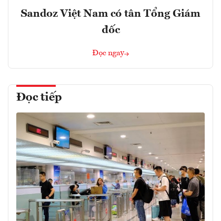
Sandoz Việt Nam có tân Tổng Giám
đốc
Đọc ngay
Đọc tiếp