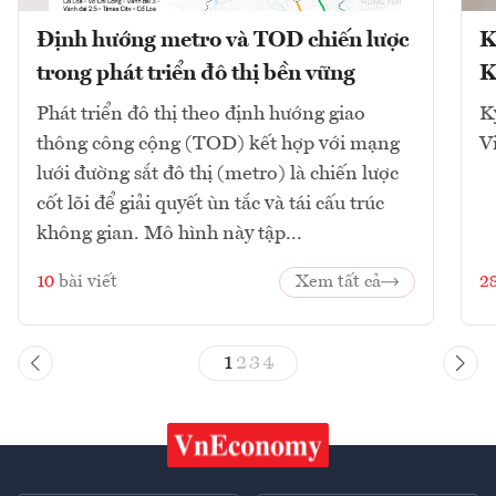
Định hướng metro và TOD chiến lược
K
trong phát triển đô thị bền vững
K
Phát triển đô thị theo định hướng giao
K
thông công cộng (TOD) kết hợp với mạng
V
lưới đường sắt đô thị (metro) là chiến lược
cốt lõi để giải quyết ùn tắc và tái cấu trúc
không gian. Mô hình này tập...
10
bài viết
Xem tất cả
2
1
2
3
4