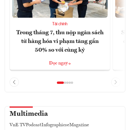
Tài chính
Trong tháng 7, thu nộp ngân sách
Sửa
từ hàng hóa vi phạm tăng gần
ca
50% so với cùng kỳ
Đọc ngay
Multimedia
VnE TV
Podcast
Infographics
eMagazine