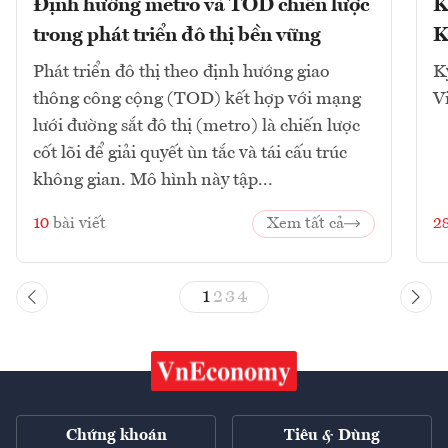
Định hướng metro và TOD chiến lược
K
trong phát triển đô thị bền vững
K
Phát triển đô thị theo định hướng giao
K
thông công cộng (TOD) kết hợp với mạng
V
lưới đường sắt đô thị (metro) là chiến lược
cốt lõi để giải quyết ùn tắc và tái cấu trúc
không gian. Mô hình này tập...
10
bài viết
Xem tất cả
2
1
2
3
4
Chứng khoán
Tiêu & Dùng