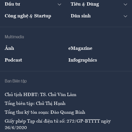
The Guide
Video
Đầu tư
Tiêu & Dùng
Quản trị số
Cafe BĐS
Thị trường
Kinh doanh
Kết nối
Tạp chí kinh tế Việt Nam
eMagazine
Nhà đầu tư
Du lịch
Công nghệ & Startup
Dân sinh
Tư vấn
Nông sản
Doanh nhân
Tư vấn Tiêu & Dùng
Infographics
Hạ tầng
Sức khỏe
Khung pháp lý
Doanh nghiệp
Địa phương
Thị trường
Bảo hiểm
Multimedia
Sự kiện
Nhân lực
Ảnh
eMagazine
Đẹp +
An sinh
Podcast
Infographics
Giải trí
Y tế
Nhà
Ban Biên tập
Ẩm thực
Chủ tịch HĐBT: TS. Chử Văn Lâm
Tổng biên tập: Chử Thị Hạnh
Tổng thư ký tòa soạn: Đào Quang Bính
Giấy phép Tạp chí điện tử số: 272/GP-BTTTT ngày
26/6/2020