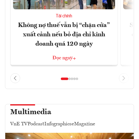
Tài chính
Không nợ thuế vẫn bị “chặn cửa”
Sửa
xuất cảnh nếu bỏ địa chỉ kinh
ca
doanh quá 120 ngày
Đọc ngay
Multimedia
VnE TV
Podcast
Infographics
eMagazine