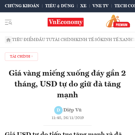
CHỨNG KHOÁN
TIÊU & DÙNG
XE
VNE TV
TECH CO
TIÊU ĐIỂM
ĐẦU TƯ
TÀI CHÍNH
KINH TẾ SỐ
KINH TẾ XANH
TÀI CHÍNH
Giá vàng miếng xuống đáy gần 2
tháng, USD tự do giữ đà tăng
mạnh
Diệp Vũ
D
11:48, 26/11/2019
Giá USD tự do tiếp tục tăng mạnh và đã