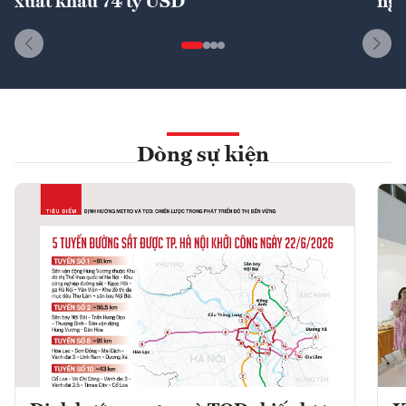
xuất khẩu 74 tỷ USD
ngu
Dòng sự kiện