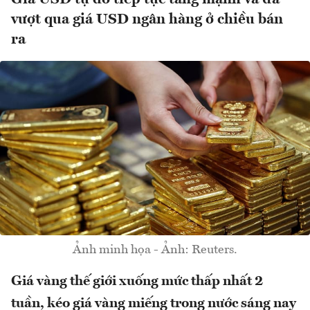
vượt qua giá USD ngân hàng ở chiều bán
ra
Ảnh minh họa - Ảnh: Reuters.
Giá vàng thế giới xuống mức thấp nhất 2
tuần, kéo giá vàng miếng trong nước sáng nay