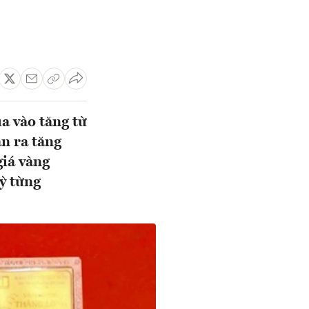
a vào tăng từ
n ra tăng
giá vàng
ỳ từng