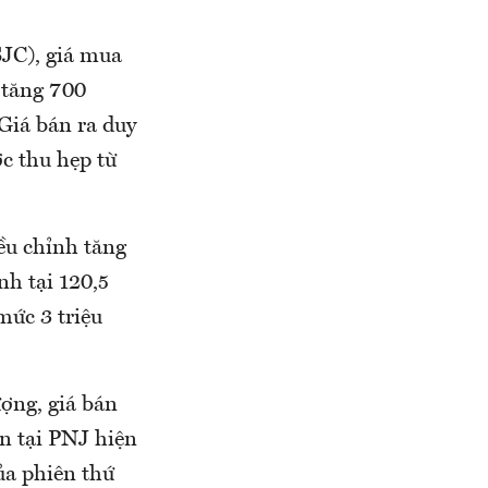
SJC), giá mua
 tăng 700
 Giá bán ra duy
c thu hẹp từ
ều chỉnh tăng
nh tại 120,5
mức 3 triệu
ượng, giá bán
n tại PNJ hiện
ủa phiên thứ