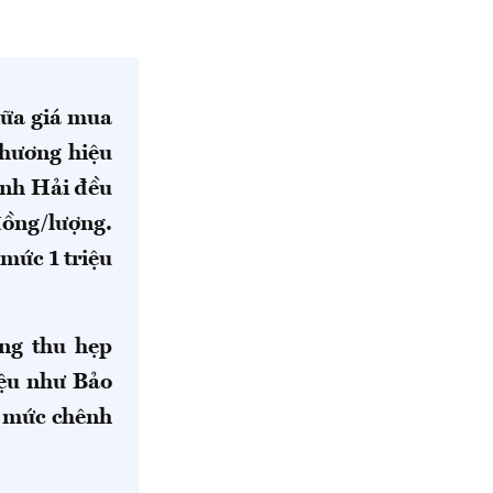
iữa giá mua
thương hiệu
ạnh Hải đều
đồng/lượng.
 mức 1 triệu
ng thu hẹp
iệu như Bảo
ì mức chênh