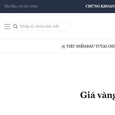
Thứ Bảy, 08/08/2026
CHỨNG KHOÁN
TIÊU ĐIỂM
ĐẦU TƯ
TÀI CH
Giá vàn