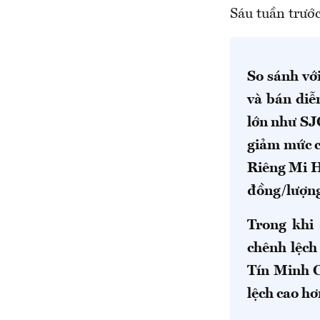
Sáu tuần trướ
So sánh vớ
và bán diễ
lớn như SJ
giảm mức c
Riêng Mi Hồ
đồng/lượn
Trong khi
chênh lệch
Tín Minh C
lệch cao hơ