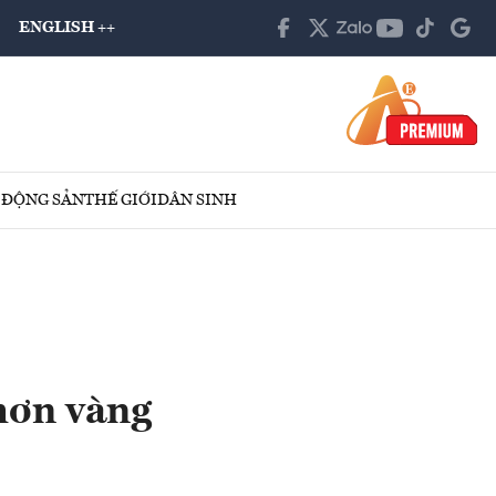
ENGLISH ++
 ĐỘNG SẢN
THẾ GIỚI
DÂN SINH
hơn vàng