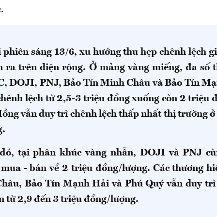
c.
i phiên sáng 13/6, xu hướng thu hẹp chênh lệch g
n ra trên diện rộng. Ở mảng vàng miếng, đa số 
C, DOJI, PNJ, Bảo Tín Minh Châu và Bảo Tín M
hênh lệch từ 2,5-3 triệu đồng xuống còn 2 triệu 
ng vẫn duy trì chênh lệch thấp nhất thị trường ở
g.
 đó, tại phân khúc vàng nhẫn, DOJI và PNJ cù
 mua - bán về 2 triệu đồng/lượng. Các thương h
hâu, Bảo Tín Mạnh Hải và Phú Quý vẫn duy tr
n từ 2,9 đến 3 triệu đồng/lượng.