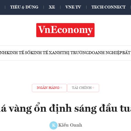
TIÊU & DÙNG
XE
VNE TV
TECH CONNECT
ÍNH
KINH TẾ SỐ
KINH TẾ XANH
THỊ TRƯỜNG
DOANH NGHIỆP
BẤT
NGÂN HÀNG
TÀI CHÍNH
á vàng ổn định sáng đầu t
Kiều Oanh
K