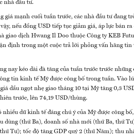
ác nhà đầu tư.
g giá mạnh cuối tuần trước, các nhà đầu tư đang t
vậy, nếu đồng USD tiếp tục giảm giá, áp lực bán ra
nhà giao dịch Hwang Il Doo thuộc Công ty KEB Futur
n định trong một cuộc trả lời phỏng vấn hãng tin 
áng nay kéo dài đà tăng của tuần trước trước những
hông tin kinh tế Mỹ được công bố trong tuần. Vào l
 giá dầu ngọt nhẹ giao tháng 10 tại Mỹ tăng 0,3 US
phiên trước, lên 74,19 USD/thùng.
có nhiều dữ kinh tế đáng chú ý của Mỹ được công bố
êu dùng (thứ Ba), doanh số nhà mới (thứ Ba, thứ Tư
(thứ Tư); tốc độ tăng GDP quý 2 (thứ Năm); thu nhậ