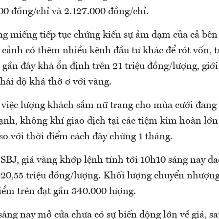
00 đồng/chỉ và 2.127.000 đồng/chỉ.
ng miếng tiếp tục chứng kiến sự ảm đạm của cả bên
 cảnh có thêm nhiều kênh đầu tư khác để rót vốn, t
 gần đây khá ổn định trên 21 triệu đồng/lượng, giới
hái độ khá thờ ơ với vàng.
i việc lượng khách sắm nữ trang cho mùa cưới đang 
nh, không khí giao dịch tại các tiệm kim hoàn lớn
so với thời điểm cách đây chừng 1 tháng.
 SBJ, giá vàng khớp lệnh tính tới 10h10 sáng nay d
20,55 triệu đồng/lượng. Khối lượng chuyển nhượng 
điểm trên đạt gần 340.000 lượng.
sáng nay mở cửa chưa có sự biến động lớn về giá, sa