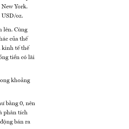
i New York.
4 USD/oz.
h lên. Cùng
khác của thế
 kinh tế thế
ng tiền có lãi
trong khoảng
hư bằng 0, nên
à phân tích
t động bán ra