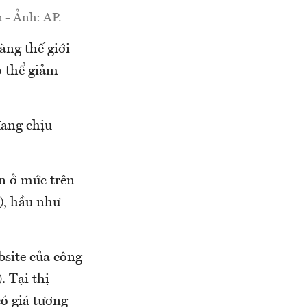
n - Ảnh: AP.
àng thế giới
ó thể giảm
ang chịu
n ở mức trên
), hầu như
bsite của công
. Tại thị
ó giá tương