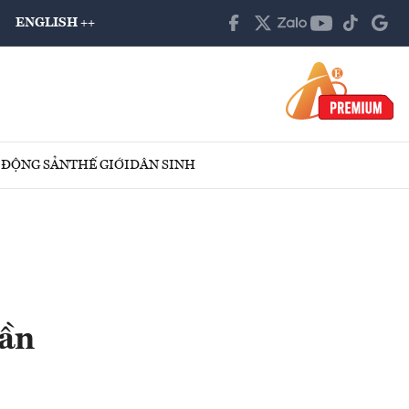
ENGLISH ++
 ĐỘNG SẢN
THẾ GIỚI
DÂN SINH
uần