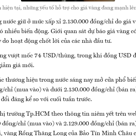
 hiện tại, những yếu tố hỗ trợ cho giá vàng đang mạnh lê
 nước giữ ở mức xấp xỉ 2.130.000 đồng/chỉ do giá v
ó nhiều biến động. Giới quan sát dự báo giá vàng c
 do hoạt động chốt lời của các nhà đầu tư.
ăng vượt mốc 74 USD/thùng, trong khi đồng USD đ
giảm giá mới.
c thương hiệu trong nước sáng nay mở cửa phổ biế
g/chỉ (mua vào) và dưới 2.130.000 đồng/chỉ (bán ra
đổi đáng kể so với cuối tuần trước.
thị trường Tp.HCM theo thông tin niêm yết trên we
0 đồng/chỉ (mua vào) và 2.129.000 đồng/chỉ (bán ra)
, vàng Rồng Thăng Long của Bảo Tín Minh Châu c