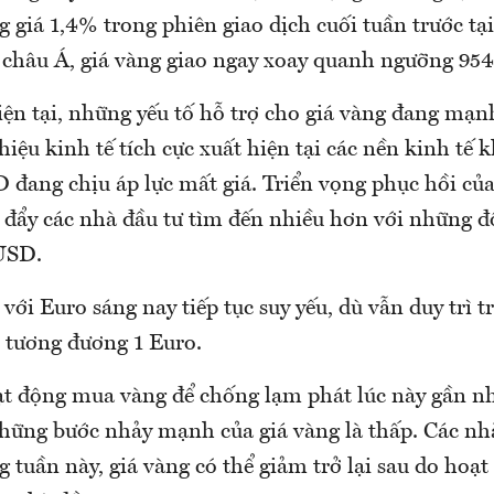
 giá 1,4% trong phiên giao dịch cuối tuần trước tạ
g châu Á, giá vàng giao ngay xoay quanh ngưỡng 95
iện tại, những yếu tố hỗ trợ cho giá vàng đang mạn
hiệu kinh tế tích cực xuất hiện tại các nền kinh tế 
 đang chịu áp lực mất giá. Triển vọng phục hồi của
 đẩy các nhà đầu tư tìm đến nhiều hơn với những đồ
USD.
với Euro sáng nay tiếp tục suy yếu, dù vẫn duy trì 
 tương đương 1 Euro.
ạt động mua vàng để chống lạm phát lúc này gần n
hững bước nhảy mạnh của giá vàng là thấp. Các nh
g tuần này, giá vàng có thể giảm trở lại sau do hoạ