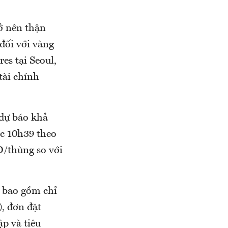
rở nên thận
 đối với vàng
es tại Seoul,
tài chính
 dự báo khả
úc 10h39 theo
D/thùng so với
, bao gồm chỉ
), đơn đặt
p và tiêu