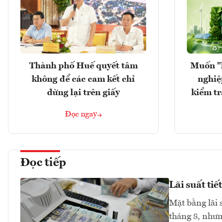
Thành phố Huế quyết tâm
Muốn "
không để các cam kết chỉ
nghiệ
dừng lại trên giấy
kiểm tr
Đọc ngay
Đọc tiếp
Lãi suất ti
Mặt bằng lãi 
tháng 8, như