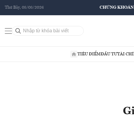
Thứ Bảy, 08/08/2026
CHỨNG KHOÁN
TIÊU ĐIỂM
ĐẦU TƯ
TÀI CH
Gi