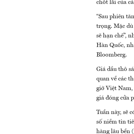
chốt lãi của c
“Sau phiên tăn
trọng. Mặc dù 
sẽ hạn chế”, 
Hàn Quốc, nhậ
Bloomberg.
Giá dầu thô s
quan về các t
giờ Việt Nam,
giá đóng cửa 
Tuần này, sẽ 
số niềm tin ti
hàng lâu bền 