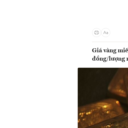
Giá vàng miế
đồng/lượng n