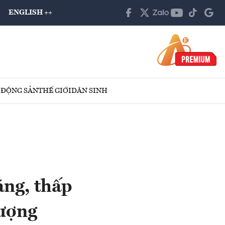
ENGLISH ++
 ĐỘNG SẢN
THẾ GIỚI
DÂN SINH
áng, thấp
lượng