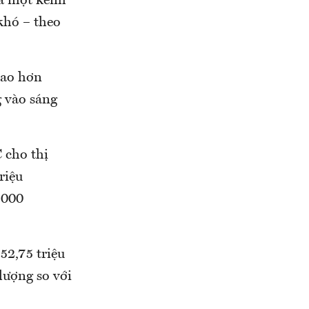
là một kênh
khó – theo
cao hơn
g vào sáng
 cho thị
riệu
.000
52,75 triệu
lượng so với