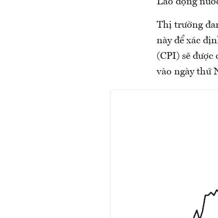
Lao động nước
Thị trường đa
này để xác địn
(CPI) sẽ được 
vào ngày thứ