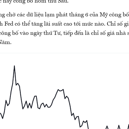
 này công bố hôm thứ Sáu.
ng chờ các dữ liệu lạm phát tháng 6 của Mỹ công bố
h Fed có thể tăng lãi suất cao tới mức nào. Chỉ số g
công bố vào ngày thứ Tư, tiếp đến là chỉ số giá nhà 
 Năm.