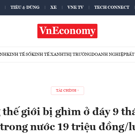
TIÊU & DÙNG
XE
VNE TV
TECH CONNECT
ÍNH
KINH TẾ SỐ
KINH TẾ XANH
THỊ TRƯỜNG
DOANH NGHIỆP
BẤT
TÀI CHÍNH
 thế giới bị ghìm ở đáy 9 th
trong nước 19 triệu đồng/