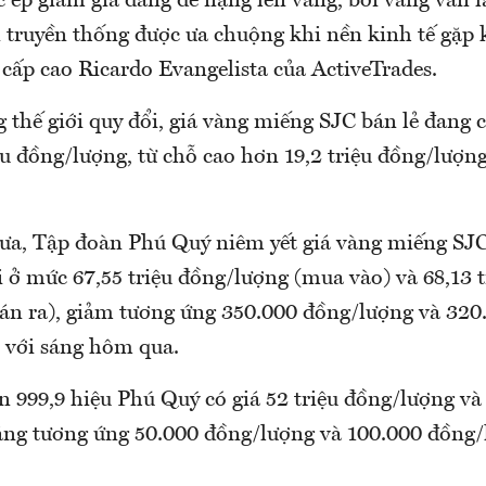
c ép giảm giá đang đè nặng lên vàng, bởi vàng vẫn 
n truyền thống được ưa chuộng khi nền kinh tế gặp 
cấp cao Ricardo Evangelista của ActiveTrades.
g thế giới quy đổi, giá vàng miếng SJC bán lẻ đang 
u đồng/lượng, từ chỗ cao hơn 19,2 triệu đồng/lượn
rưa, Tập đoàn Phú Quý niêm yết giá vàng miếng SJC
 ở mức 67,55 triệu đồng/lượng (mua vào) và 68,13 t
án ra), giảm tương ứng 350.000 đồng/lượng và 320
 với sáng hôm qua.
 999,9 hiệu Phú Quý có giá 52 triệu đồng/lượng và 
ăng tương ứng 50.000 đồng/lượng và 100.000 đồng/