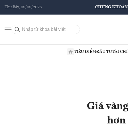
Thứ Bảy, 08/08/2026
CHỨNG KHOÁN
TIÊU ĐIỂM
ĐẦU TƯ
TÀI CH
Giá vàng
hơn 