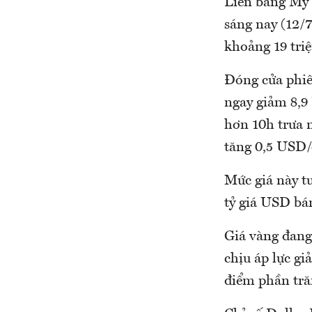
Liên bang Mỹ (
sáng nay (12/
khoảng 19 tri
Đóng cửa phiên
ngay giảm 8,9
hơn 10h trưa n
tăng 0,5 USD/
Mức giá này t
tỷ giá USD bá
Giá vàng đang 
chịu áp lực gi
điểm phần tră