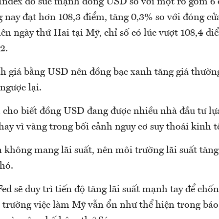
 Index đo sức mạnh đồng USD so với một rổ gồm 6 
g nay đạt hơn 108,3 điểm, tăng 0,3% so với đóng c
ên ngày thứ Hai tại Mỹ, chỉ số có lúc vượt 108,4 đi
2.
h giá bằng USD nên đồng bạc xanh tăng giá thường
ngược lại.
h cho biết đồng USD đang được nhiều nhà đầu tư l
hay vì vàng trong bối cảnh nguy cơ suy thoái kinh tế
n không mang lãi suất, nên môi trường lãi suất tăn
hó.
ed sẽ duy trì tiến độ tăng lãi suất mạnh tay để chố
ị trường việc làm Mỹ vẫn ổn như thể hiện trong bá