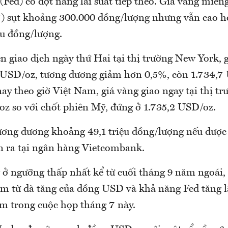
Fed) có đợt nâng lãi suất tiếp theo. Giá vàng miến
7) sụt khoảng 300.000 đồng/lượng nhưng vẫn cao hơ
ệu đồng/lượng.
 giao dịch ngày thứ Hai tại thị trường New York, g
 USD/oz, tương đương giảm hơn 0,5%, còn 1.734,7
ay theo giờ Việt Nam, giá vàng giao ngay tại thị t
oz so với chốt phiên Mỹ, đứng ở 1.735,2 USD/oz.
ương đương khoảng 49,1 triệu đồng/lượng nếu được 
n ra tại ngân hàng Vietcombank.
ở ngưỡng thấp nhất kể từ cuối tháng 9 năm ngoái, 
ảm từ đà tăng của đồng USD và khả năng Fed tăng lã
m trong cuộc họp tháng 7 này.