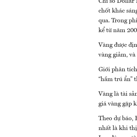
Chỉ số Dollar
chốt khác sán
qua. Trong phi
kể từ năm 200
Vàng được địn
vàng giảm, và 
Giới phân tíc
“hầm trú ẩn” t
Vàng là tài sả
giá vàng gặp k
Theo dự báo, F
nhất là khi th