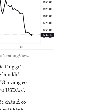
n: TradingView.
c tăng giá
ệc làm khả
“Gía vàng có
670 USD/oz”.
ước châu Á có