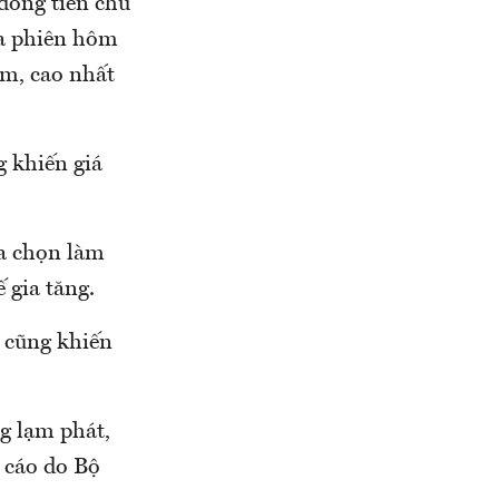
đồng tiền chủ
ửa phiên hôm
ểm, cao nhất
 khiến giá
ựa chọn làm
 gia tăng.
g cũng khiến
ng lạm phát,
o cáo do Bộ