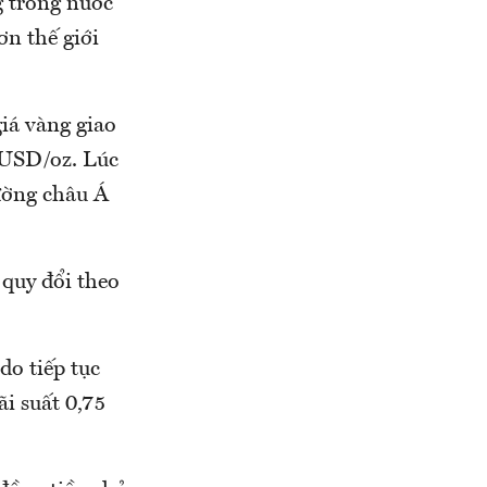
g trong nước
n thế giới
iá vàng giao
 USD/oz. Lúc
rường châu Á
quy đổi theo
do tiếp tục
i suất 0,75