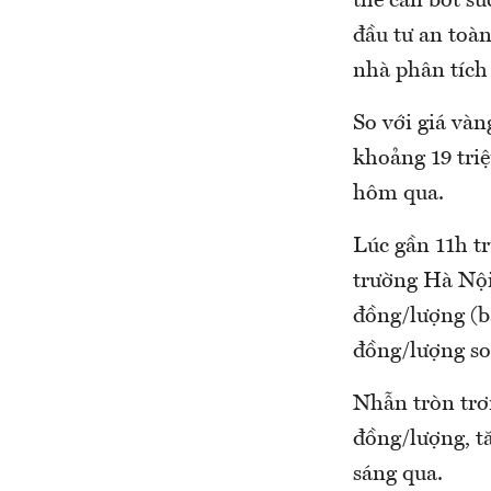
thể cản bớt sứ
đầu tư an toà
nhà phân tích 
So với giá vàn
khoảng 19 triệ
hôm qua.
Lúc gần 11h t
trường Hà Nội
đồng/lượng (b
đồng/lượng so
Nhẫn tròn trơn
đồng/lượng, t
sáng qua.