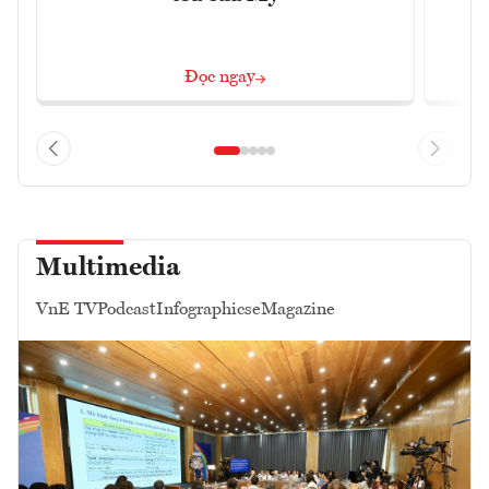
Đọc ngay
Multimedia
VnE TV
Podcast
Infographics
eMagazine