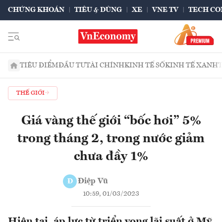
CHỨNG KHOÁN
TIÊU & DÙNG
XE
VNE TV
TECH CO
TIÊU ĐIỂM
ĐẦU TƯ
TÀI CHÍNH
KINH TẾ SỐ
KINH TẾ XANH
THẾ GIỚI
Giá vàng thế giới “bốc hơi” 5%
trong tháng 2, trong nước giảm
chưa đầy 1%
Điệp Vũ
Đ
10:59, 01/03/2023
Hiện tại, áp lực từ triển vọng lãi suất ở Mỹ