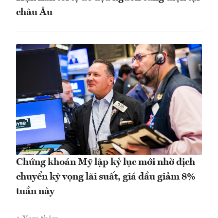
châu Âu
Chứng khoán Mỹ lập kỷ lục mới nhờ dịch
chuyển kỳ vọng lãi suất, giá dầu giảm 8%
tuần này