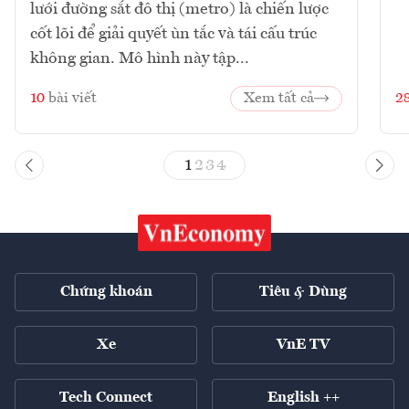
lưới đường sắt đô thị (metro) là chiến lược
cốt lõi để giải quyết ùn tắc và tái cấu trúc
không gian. Mô hình này tập...
10
bài viết
Xem tất cả
2
1
2
3
4
Chứng khoán
Tiêu & Dùng
Xe
VnE TV
Tech Connect
English ++