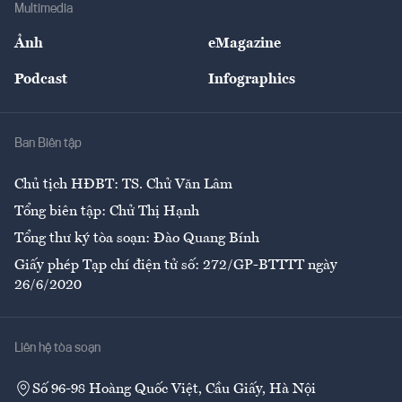
Bảo hiểm
Multimedia
Sự kiện
Nhân lực
Ảnh
eMagazine
Đẹp +
An sinh
Podcast
Infographics
Giải trí
Y tế
Nhà
Ban Biên tập
Ẩm thực
Chủ tịch HĐBT: TS. Chử Văn Lâm
Tổng biên tập: Chử Thị Hạnh
Tổng thư ký tòa soạn: Đào Quang Bính
Giấy phép Tạp chí điện tử số: 272/GP-BTTTT ngày
26/6/2020
Liên hệ tòa soạn
Số 96-98 Hoàng Quốc Việt, Cầu Giấy, Hà Nội