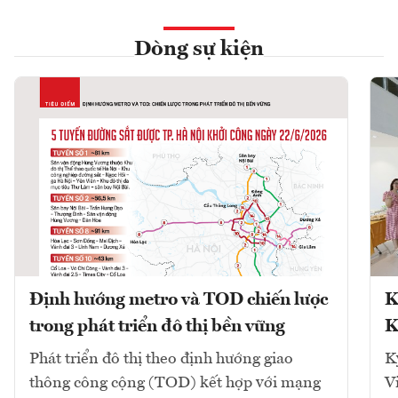
Dòng sự kiện
Định hướng metro và TOD chiến lược
K
trong phát triển đô thị bền vững
K
Phát triển đô thị theo định hướng giao
K
thông công cộng (TOD) kết hợp với mạng
V