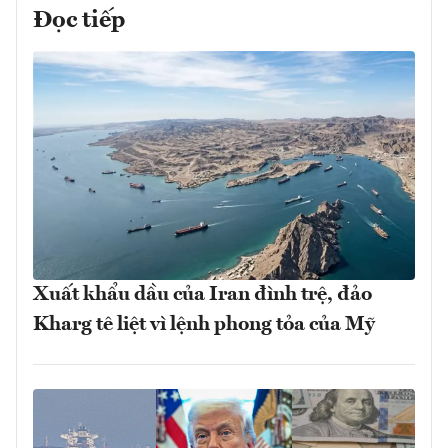
Đọc tiếp
Xuất khẩu dầu của Iran đình trệ, đảo
Kharg tê liệt vì lệnh phong tỏa của Mỹ