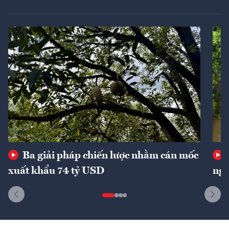
Ba giải pháp chiến lược nhằm cán mốc
xuất khẩu 74 tỷ USD
ngu