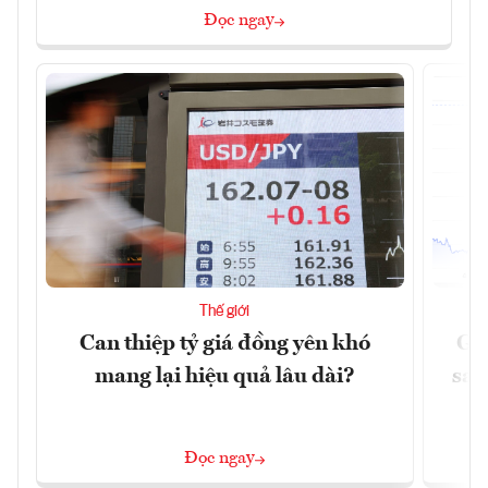
Đọc ngay
Thế giới
Can thiệp tỷ giá đồng yên khó
Gi
mang lại hiệu quả lâu dài?
sau
Đọc ngay