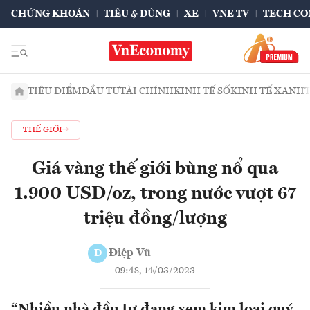
CHỨNG KHOÁN
TIÊU & DÙNG
XE
VNE TV
TECH CO
TIÊU ĐIỂM
ĐẦU TƯ
TÀI CHÍNH
KINH TẾ SỐ
KINH TẾ XANH
THẾ GIỚI
Giá vàng thế giới bùng nổ qua
1.900 USD/oz, trong nước vượt 67
triệu đồng/lượng
Điệp Vũ
Đ
09:48, 14/03/2023
“Nhiều nhà đầu tư đang xem kim loại quý