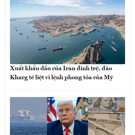
Xuất khẩu dầu của Iran đình trệ, đảo
Kharg tê liệt vì lệnh phong tỏa của Mỹ