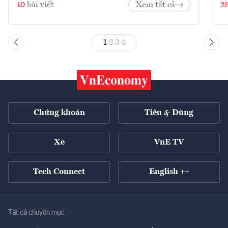
10
bài viết
Xem tất cả
2
1
2
3
4
Chứng khoán
Tiêu & Dùng
Xe
VnE TV
Tech Connect
English ++
Tất cả chuyên mục