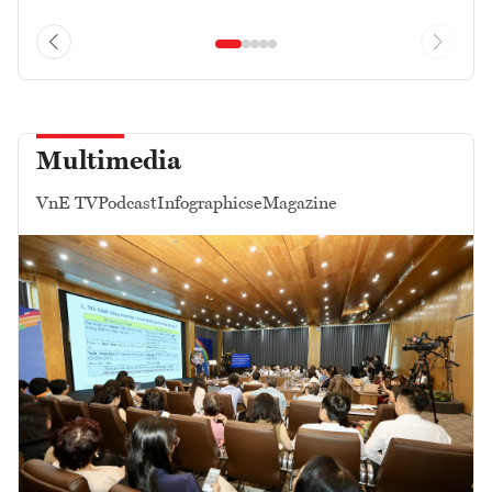
Multimedia
VnE TV
Podcast
Infographics
eMagazine