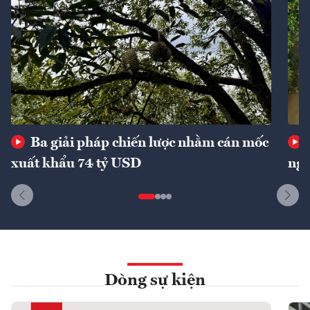
Ba giải pháp chiến lược nhằm cán mốc
xuất khẩu 74 tỷ USD
ngu
Dòng sự kiện