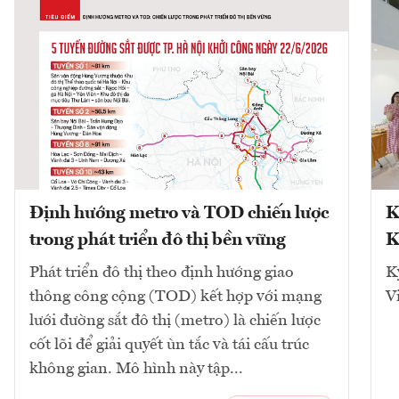
Định hướng metro và TOD chiến lược
K
trong phát triển đô thị bền vững
K
Phát triển đô thị theo định hướng giao
K
thông công cộng (TOD) kết hợp với mạng
V
lưới đường sắt đô thị (metro) là chiến lược
cốt lõi để giải quyết ùn tắc và tái cấu trúc
không gian. Mô hình này tập...