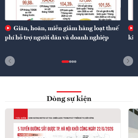
Giãn, hoãn, miễn giảm hàng loạt thuế
phí hỗ trợ người dân và doanh nghiệp
kin
Dòng sự kiện