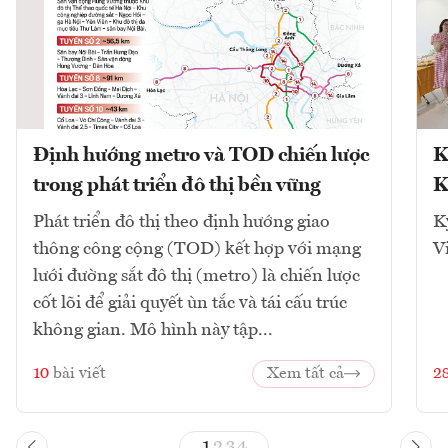
Định hướng metro và TOD chiến lược
K
trong phát triển đô thị bền vững
K
Phát triển đô thị theo định hướng giao
K
thông công cộng (TOD) kết hợp với mạng
V
lưới đường sắt đô thị (metro) là chiến lược
cốt lõi để giải quyết ùn tắc và tái cấu trúc
không gian. Mô hình này tập...
10
bài viết
Xem tất cả
2
1
2
3
4