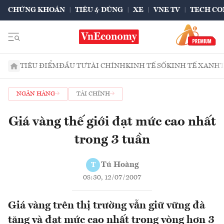
CHỨNG KHOÁN
TIÊU & DÙNG
XE
VNE TV
TECH CO
TIÊU ĐIỂM
ĐẦU TƯ
TÀI CHÍNH
KINH TẾ SỐ
KINH TẾ XANH
NGÂN HÀNG
TÀI CHÍNH
Giá vàng thế giới đạt mức cao nhất
trong 3 tuần
Tú Hoàng
T
08:30, 12/07/2007
Giá vàng trên thị trường vẫn giữ vững đà
tăng và đạt mức cao nhất trong vòng hơn 3