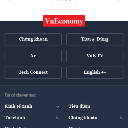
Chứng khoán
Tiêu & Dùng
Xe
VnE TV
Tech Connect
English ++
Tất cả chuyên mục
Kinh tế xanh
Tiêu điểm
Chuyển động xanh
Tài chính
Chứng khoán
Pháp lý
Ngân hàng
Doanh nghiệp niêm yết