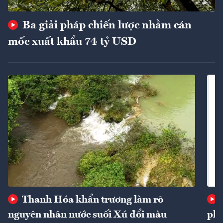
Ba giải pháp chiến lược nhằm cán
mốc xuất khẩu 74 tỷ USD
Thanh Hóa khẩn trương làm rõ
nguyên nhân nước suối Xú đổi màu
phí