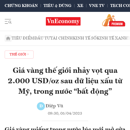
CHỨNG KHOÁN
TIÊU & DÙNG
XE
VNE TV
TECH CO
TIÊU ĐIỂM
ĐẦU TƯ
TÀI CHÍNH
KINH TẾ SỐ
KINH TẾ XANH
THẾ GIỚI
Giá vàng thế giới nhảy vọt qua
2.000 USD/oz sau dữ liệu xấu từ
Mỹ, trong nước “bất động”
Điệp Vũ
Đ
09:30, 05/04/2023
Giá vàng miếng trong nước lúc mới mở cửa