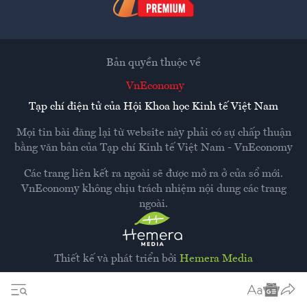
Bản quyền thuộc về
VnEconomy
Tạp chí điện tử của Hội Khoa học Kinh tế Việt Nam
Mọi tin bài đăng lại từ website này phải có sự chấp thuận
bằng văn bản của
Tạp chí Kinh tế Việt Nam - VnEconomy
Các trang liên kết ra ngoài sẽ được mở ra ở cửa sổ mới.
VnEconomy không chịu trách nhiệm nội dung các trang
ngoài.
Thiết kế và phát triển bởi
Hemera Media
Dựa trên nền tảng
Hemera AI CMS