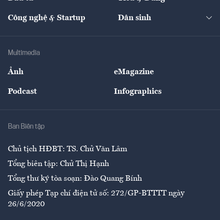
Quản trị số
Cafe BĐS
Thị trường
Kinh doanh
Kết nối
Tạp chí kinh tế Việt Nam
eMagazine
Nhà đầu tư
Du lịch
Công nghệ & Startup
Dân sinh
Tư vấn
Nông sản
Doanh nhân
Tư vấn Tiêu & Dùng
Infographics
Hạ tầng
Sức khỏe
Khung pháp lý
Doanh nghiệp
Địa phương
Thị trường
Bảo hiểm
Multimedia
Sự kiện
Nhân lực
Ảnh
eMagazine
Đẹp +
An sinh
Podcast
Infographics
Giải trí
Y tế
Nhà
Ban Biên tập
Ẩm thực
Chủ tịch HĐBT: TS. Chử Văn Lâm
Tổng biên tập: Chử Thị Hạnh
Tổng thư ký tòa soạn: Đào Quang Bính
Giấy phép Tạp chí điện tử số: 272/GP-BTTTT ngày
26/6/2020