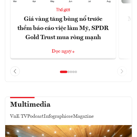
Thế giới
Giá vàng tăng bùng nổ trước
Mỹ 
thềm báo cáo việc làm Mỹ, SPDR
Gold Trust mua ròng mạnh
Đọc ngay
Multimedia
VnE TV
Podcast
Infographics
eMagazine