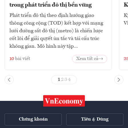
trong phát triển đô thị bền vững
K
Phát triển đô thị theo định hướng giao
K
thông công cộng (TOD) kết hợp với mạng
V
lưới đường sắt đô thị (metro) là chiến lược
cốt lõi để giải quyết ùn tắc và tái cấu trúc
không gian. Mô hình này tập...
10
bài viết
Xem tất cả
2
1
2
3
4
Chứng khoán
Tiêu & Dùng