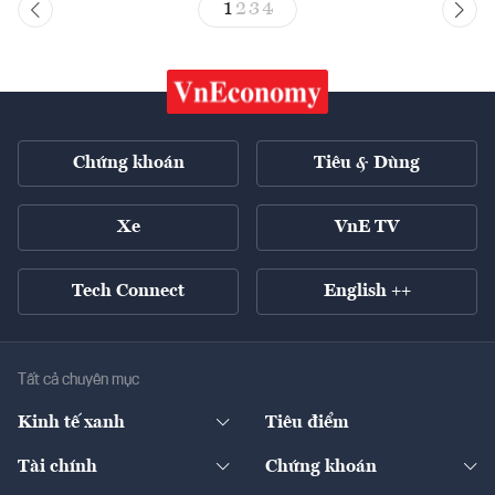
1
2
3
4
Chứng khoán
Tiêu & Dùng
Xe
VnE TV
Tech Connect
English ++
Tất cả chuyên mục
Kinh tế xanh
Tiêu điểm
Chuyển động xanh
Tài chính
Chứng khoán
Pháp lý