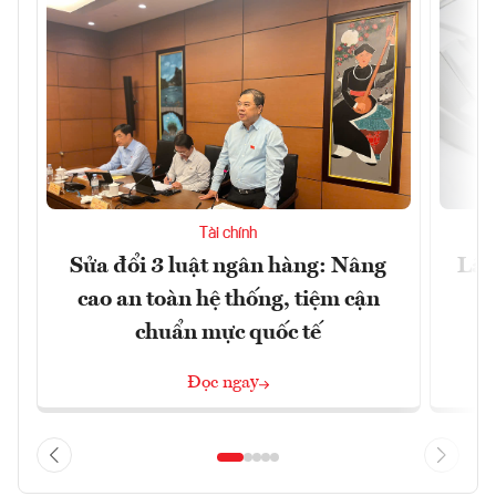
Tài chính
Sửa đổi 3 luật ngân hàng: Nâng
Lãi
cao an toàn hệ thống, tiệm cận
chuẩn mực quốc tế
Đọc ngay