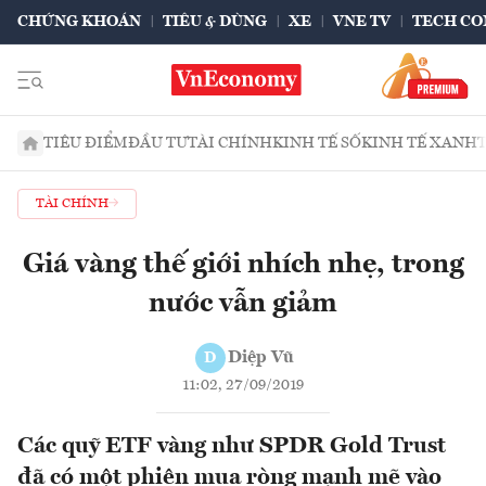
CHỨNG KHOÁN
TIÊU & DÙNG
XE
VNE TV
TECH CO
TIÊU ĐIỂM
ĐẦU TƯ
TÀI CHÍNH
KINH TẾ SỐ
KINH TẾ XANH
TÀI CHÍNH
Giá vàng thế giới nhích nhẹ, trong
nước vẫn giảm
Diệp Vũ
D
11:02, 27/09/2019
Các quỹ ETF vàng như SPDR Gold Trust
đã có một phiên mua ròng mạnh mẽ vào