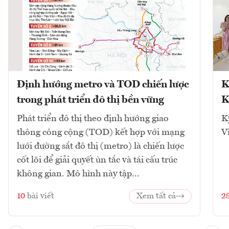
Định hướng metro và TOD chiến lược
K
trong phát triển đô thị bền vững
K
Phát triển đô thị theo định hướng giao
K
thông công cộng (TOD) kết hợp với mạng
V
lưới đường sắt đô thị (metro) là chiến lược
cốt lõi để giải quyết ùn tắc và tái cấu trúc
không gian. Mô hình này tập...
10
bài viết
Xem tất cả
2