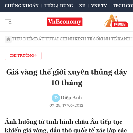
CHỨNG KHOÁN
TIÊU & DÙNG
XE
VNE TV
TECH CO
TIÊU ĐIỂM
ĐẦU TƯ
TÀI CHÍNH
KINH TẾ SỐ
KINH TẾ XANH
THỊ TRƯỜNG
Giá vàng thế giới xuyên thủng đáy
10 tháng
Diệp Anh
D
07:28, 17/05/2012
Ảnh hưởng từ tình hình châu Âu tiếp tục
khiến giá vàng, dầu thô quốc tế xác lập các