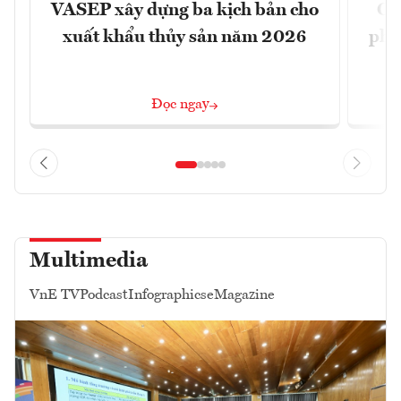
VASEP xây dựng ba kịch bản cho
Ca
xuất khẩu thủy sản năm 2026
phá 
đ
Đọc ngay
Multimedia
VnE TV
Podcast
Infographics
eMagazine