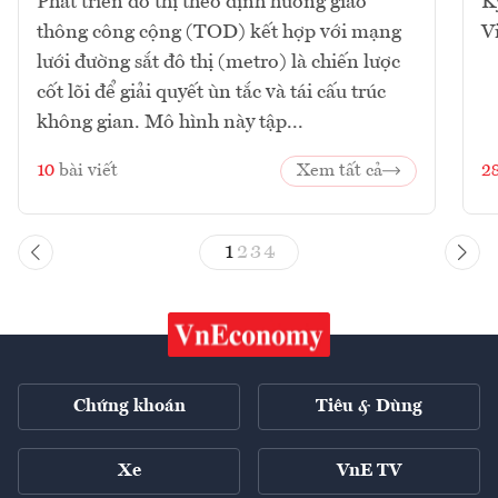
Phát triển đô thị theo định hướng giao
K
thông công cộng (TOD) kết hợp với mạng
V
lưới đường sắt đô thị (metro) là chiến lược
cốt lõi để giải quyết ùn tắc và tái cấu trúc
không gian. Mô hình này tập...
10
bài viết
Xem tất cả
2
1
2
3
4
Chứng khoán
Tiêu & Dùng
Xe
VnE TV