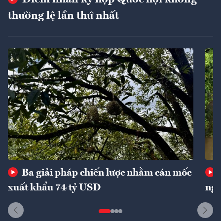
thường lệ lần thứ nhất
Ba giải pháp chiến lược nhằm cán mốc
xuất khẩu 74 tỷ USD
ngu