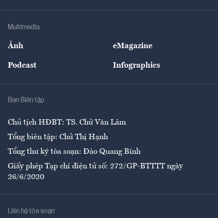
Tư vấn Tiêu & Dùng
Infographics
Hạ tầng
Sức khỏe
Khung pháp lý
Doanh nghiệp
Địa phương
Thị trường
Bảo hiểm
Multimedia
Sự kiện
Nhân lực
Ảnh
eMagazine
Đẹp +
An sinh
Podcast
Infographics
Giải trí
Y tế
Nhà
Ban Biên tập
Ẩm thực
Chủ tịch HĐBT: TS. Chử Văn Lâm
Tổng biên tập: Chử Thị Hạnh
Tổng thư ký tòa soạn: Đào Quang Bính
Giấy phép Tạp chí điện tử số: 272/GP-BTTTT ngày
26/6/2020
Liên hệ tòa soạn