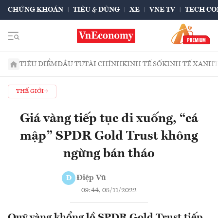
CHỨNG KHOÁN
TIÊU & DÙNG
XE
VNE TV
TECH CO
TIÊU ĐIỂM
ĐẦU TƯ
TÀI CHÍNH
KINH TẾ SỐ
KINH TẾ XANH
THẾ GIỚI
Giá vàng tiếp tục đi xuống, “cá
mập” SPDR Gold Trust không
ngừng bán tháo
Điệp Vũ
Đ
09:44, 08/11/2022
Quỹ vàng khổng lồ SPDR Gold Trust tiếp