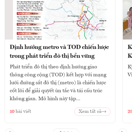
Định hướng metro và TOD chiến lược
K
trong phát triển đô thị bền vững
K
Phát triển đô thị theo định hướng giao
K
thông công cộng (TOD) kết hợp với mạng
V
lưới đường sắt đô thị (metro) là chiến lược
cốt lõi để giải quyết ùn tắc và tái cấu trúc
không gian. Mô hình này tập...
10
bài viết
Xem tất cả
2