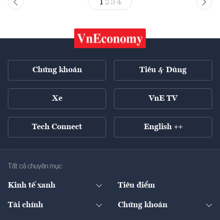
1
2
3
4
Chứng khoán
Tiêu & Dùng
Xe
VnE TV
Tech Connect
English ++
Tất cả chuyên mục
Kinh tế xanh
Tiêu điểm
Chuyển động xanh
Tài chính
Chứng khoán
Pháp lý
Ngân hàng
Doanh nghiệp niêm yết