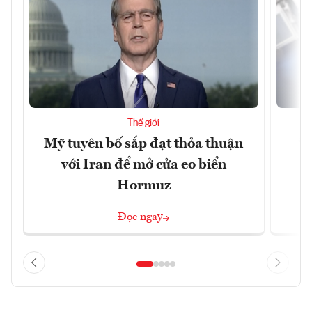
Thế giới
Mỹ tuyên bố sắp đạt thỏa thuận
“
với Iran để mở cửa eo biển
g
Hormuz
Đọc ngay