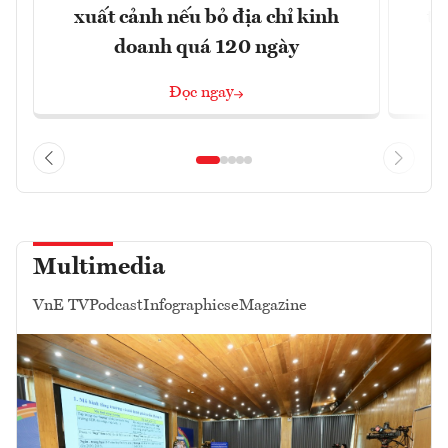
xuất cảnh nếu bỏ địa chỉ kinh
từ
doanh quá 120 ngày
Đọc ngay
Multimedia
VnE TV
Podcast
Infographics
eMagazine