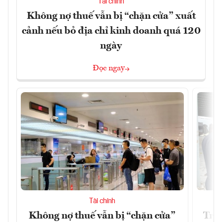
Tài chính
Không nợ thuế vẫn bị “chặn cửa” xuất
cảnh nếu bỏ địa chỉ kinh doanh quá 120
ngày
Đọc ngay
Tài chính
Không nợ thuế vẫn bị “chặn cửa”
Tron