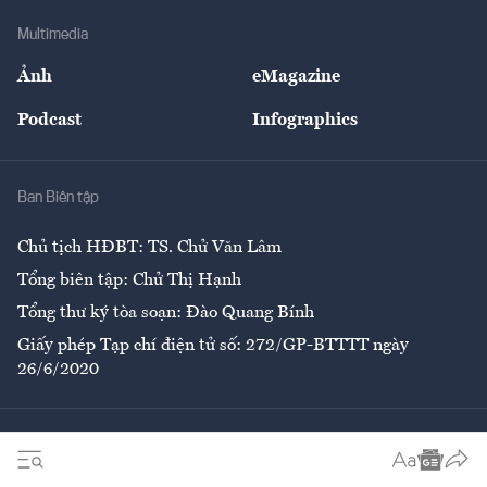
Doanh nghiệp
Địa phương
Thị trường
Bảo hiểm
Multimedia
Sự kiện
Nhân lực
Ảnh
eMagazine
Đẹp +
An sinh
Podcast
Infographics
Giải trí
Y tế
Nhà
Ban Biên tập
Ẩm thực
Chủ tịch HĐBT: TS. Chử Văn Lâm
Tổng biên tập: Chử Thị Hạnh
Tổng thư ký tòa soạn: Đào Quang Bính
Giấy phép Tạp chí điện tử số: 272/GP-BTTTT ngày
26/6/2020
Liên hệ tòa soạn