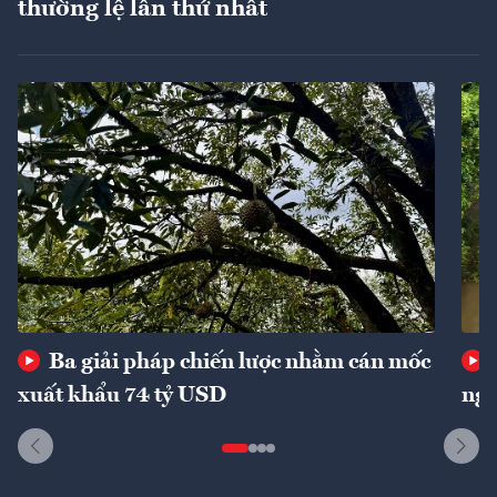
thường lệ lần thứ nhất
Ba giải pháp chiến lược nhằm cán mốc
xuất khẩu 74 tỷ USD
ngu