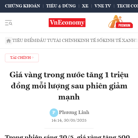
CHỨNG KHOÁN
TIÊU & DÙNG
XE
VNE TV
TECH CO
TIÊU ĐIỂM
ĐẦU TƯ
TÀI CHÍNH
KINH TẾ SỐ
KINH TẾ XANH
TÀI CHÍNH
Giá vàng trong nước tăng 1 triệu
đồng mỗi lượng sau phiên giảm
mạnh
Phương Linh
P
14:14, 30/05/2025
Trong phiên sáng 30/5, giá vàng tăng 500