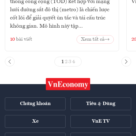
thông công cộng (TOD) kết hợp với mạng
V
lưới đường sắt đô thị (metro) là chiến lược
cốt lõi để giải quyết ùn tắc và tái cấu trúc
không gian. Mô hình này tập...
10
bài viết
Xem tất cả
2
1
2
3
4
Chứng khoán
Tiêu & Dùng
Xe
VnE TV