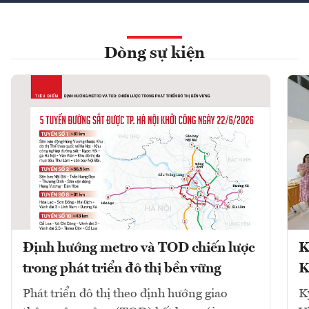
Dòng sự kiện
Định hướng metro và TOD chiến lược
K
trong phát triển đô thị bền vững
K
Phát triển đô thị theo định hướng giao
K