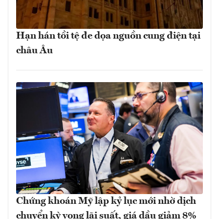
Hạn hán tồi tệ đe dọa nguồn cung điện tại
châu Âu
Chứng khoán Mỹ lập kỷ lục mới nhờ dịch
chuyển kỳ vọng lãi suất, giá dầu giảm 8%