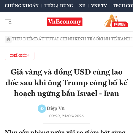
CHỨNG KHOÁN
TIÊU & DÙNG
XE
VNE TV
TECH CO
TIÊU ĐIỂM
ĐẦU TƯ
TÀI CHÍNH
KINH TẾ SỐ
KINH TẾ XANH
THẾ GIỚI
Giá vàng và đồng USD cùng lao
dốc sau khi ông Trump công bố kế
hoạch ngừng bắn Israel - Iran
Điệp Vũ
Đ
09:29, 24/06/2025
Nhu cầu phòng ngừa rủi ro giảm bớt cũng