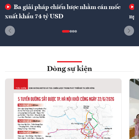
Ba giải pháp chiến lược nhằm cán mốc
xuất khẩu 74 tỷ USD
ngu
Dòng sự kiện