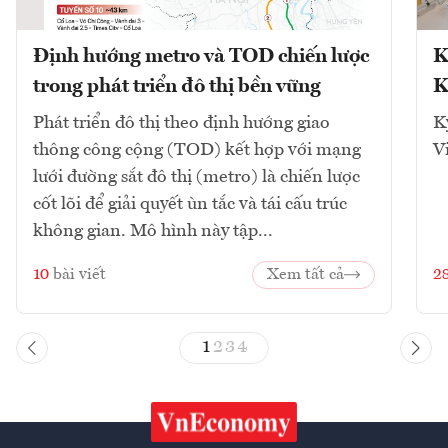
Định hướng metro và TOD chiến lược
K
trong phát triển đô thị bền vững
K
Phát triển đô thị theo định hướng giao
K
thông công cộng (TOD) kết hợp với mạng
V
lưới đường sắt đô thị (metro) là chiến lược
cốt lõi để giải quyết ùn tắc và tái cấu trúc
không gian. Mô hình này tập...
10
bài viết
Xem tất cả
2
1
2
3
4