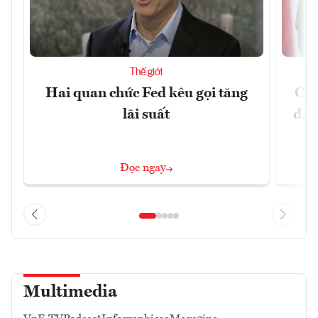
Thế giới
Hai quan chức Fed kêu gọi tăng
Chí
lãi suất
đã 
Đọc ngay
Multimedia