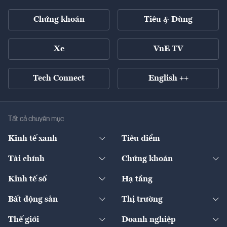
Chứng khoán
Tiêu & Dùng
Xe
VnE TV
Tech Connect
English ++
Tất cả chuyên mục
Kinh tế xanh
Tiêu điểm
Chuyển động xanh
Tài chính
Chứng khoán
Pháp lý
Ngân hàng
Doanh nghiệp niêm yết
Kinh tế số
Hạ tầng
Thương hiệu xanh
Thị trường vốn
Thị trường
Sản phẩm - Thị trường
Bất động sản
Thị trường
Diễn đàn
Thuế
Đầu tư
Tài sản số
Chính sách
Xuất nhập khẩu
Thế giới
Doanh nghiệp
Bảo hiểm
Quốc tế