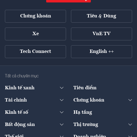
Chứng khoán
Tiêu & Dùng
Xe
VnE TV
Tech Connect
English ++
Tất cả chuyên mục
Kinh tế xanh
Tiêu điểm
Chuyển động xanh
Tài chính
Chứng khoán
Pháp lý
Ngân hàng
Doanh nghiệp niêm yết
Kinh tế số
Hạ tầng
Thương hiệu xanh
Thị trường vốn
Thị trường
Sản phẩm - Thị trường
Bất động sản
Thị trường
Diễn đàn
Thuế
Đầu tư
Tài sản số
Chính sách
Xuất nhập khẩu
Thế giới
Doanh nghiệp