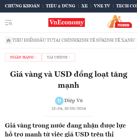
CHỨNG KHOÁN
TIÊU & DÙNG
XE
VNE TV
TECH CO
TIÊU ĐIỂM
ĐẦU TƯ
TÀI CHÍNH
KINH TẾ SỐ
KINH TẾ XANH
NGÂN HÀNG
TÀI CHÍNH
Giá vàng và USD đồng loạt tăng
mạnh
Diệp Vũ
D
13:34, 10/05/2014
Giá vàng trong nước đang nhận được lực
hỗ trợ mạnh từ việc giá USD trên thị