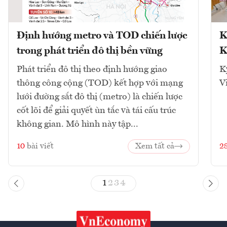
Định hướng metro và TOD chiến lược
K
trong phát triển đô thị bền vững
K
Phát triển đô thị theo định hướng giao
K
thông công cộng (TOD) kết hợp với mạng
V
lưới đường sắt đô thị (metro) là chiến lược
cốt lõi để giải quyết ùn tắc và tái cấu trúc
không gian. Mô hình này tập...
10
bài viết
Xem tất cả
2
1
2
3
4