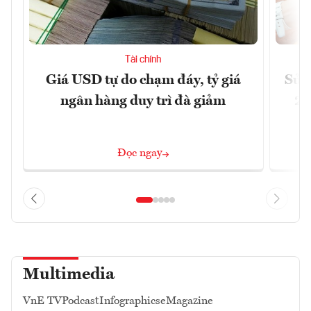
Tài chính
Giá USD tự do chạm đáy, tỷ giá
Sửa 
ngân hàng duy trì đà giảm
20
Đọc ngay
Multimedia
VnE TV
Podcast
Infographics
eMagazine