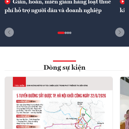
Giãn, hoãn, miễn giảm hàng loạt thuế
phí hỗ trợ người dân và doanh nghiệp
kin
Dòng sự kiện