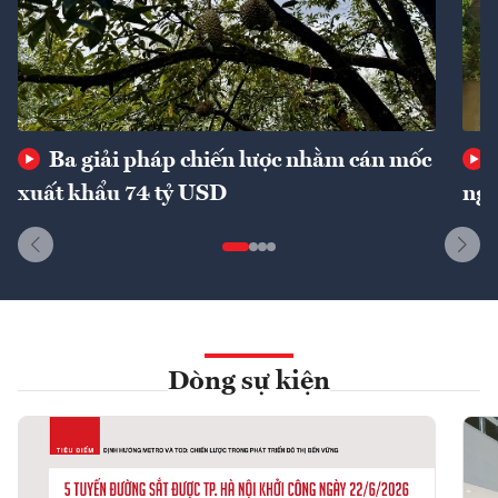
Ba giải pháp chiến lược nhằm cán mốc
xuất khẩu 74 tỷ USD
ngu
Dòng sự kiện