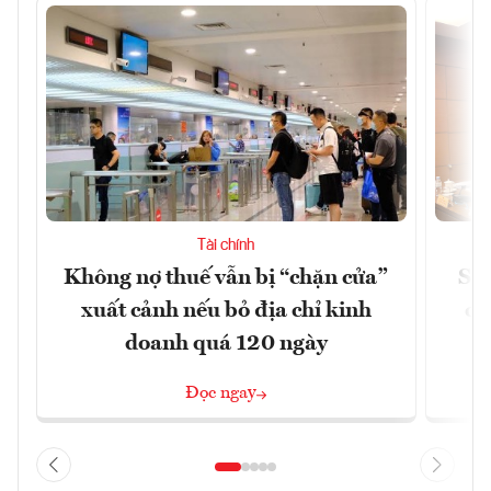
Tài chính
Không nợ thuế vẫn bị “chặn cửa”
Sửa
xuất cảnh nếu bỏ địa chỉ kinh
ca
doanh quá 120 ngày
Đọc ngay