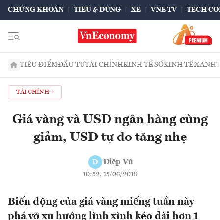
CHỨNG KHOÁN
TIÊU & DÙNG
XE
VNE TV
TECH CO
TIÊU ĐIỂM
ĐẦU TƯ
TÀI CHÍNH
KINH TẾ SỐ
KINH TẾ XANH
TÀI CHÍNH
Giá vàng và USD ngân hàng cùng
giảm, USD tự do tăng nhẹ
Diệp Vũ
D
10:52, 15/06/2018
Biến động của giá vàng miếng tuần này
phá vỡ xu hướng lình xình kéo dài hơn 1