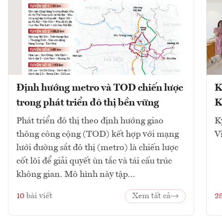
Định hướng metro và TOD chiến lược
K
trong phát triển đô thị bền vững
K
Phát triển đô thị theo định hướng giao
K
thông công cộng (TOD) kết hợp với mạng
V
lưới đường sắt đô thị (metro) là chiến lược
cốt lõi để giải quyết ùn tắc và tái cấu trúc
không gian. Mô hình này tập...
10
bài viết
Xem tất cả
2