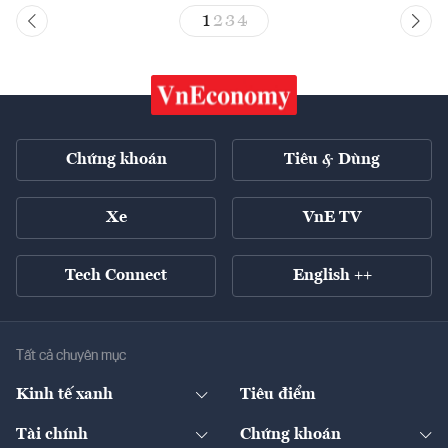
1
2
3
4
Chứng khoán
Tiêu & Dùng
Xe
VnE TV
Tech Connect
English ++
Tất cả chuyên mục
Kinh tế xanh
Tiêu điểm
Chuyển động xanh
Tài chính
Chứng khoán