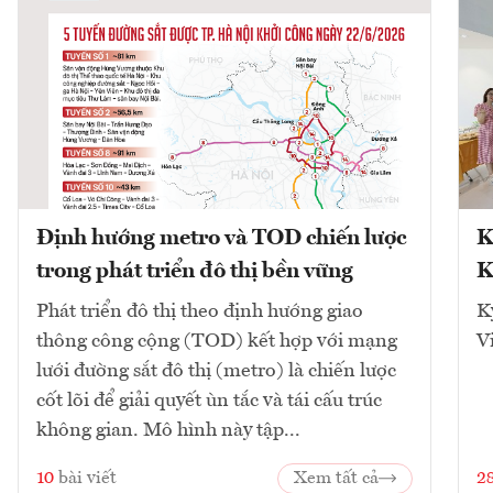
Định hướng metro và TOD chiến lược
K
trong phát triển đô thị bền vững
K
Phát triển đô thị theo định hướng giao
K
thông công cộng (TOD) kết hợp với mạng
V
lưới đường sắt đô thị (metro) là chiến lược
cốt lõi để giải quyết ùn tắc và tái cấu trúc
không gian. Mô hình này tập...
10
bài viết
Xem tất cả
2