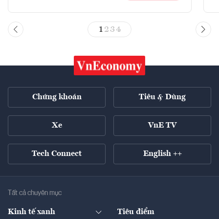
1
2
3
4
Chứng khoán
Tiêu & Dùng
Xe
VnE TV
Tech Connect
English ++
Tất cả chuyên mục
Kinh tế xanh
Tiêu điểm