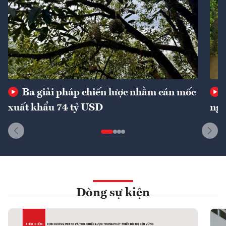
Ba giải pháp chiến lược nhằm cán mốc
xuất khẩu 74 tỷ USD
ngu
Dòng sự kiện