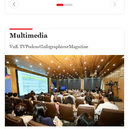
Multimedia
VnE TV
Podcast
Infographics
eMagazine