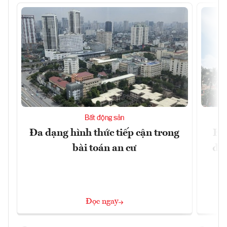
Bất động sản
Đa dạng hình thức tiếp cận trong
Hà
bài toán an cư
đặc
Đọc ngay