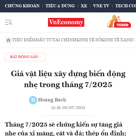
CHỨNG KHOÁN
TIÊU & DÙNG
XE
VNE TV
TECH CO
TIÊU ĐIỂM
ĐẦU TƯ
TÀI CHÍNH
KINH TẾ SỐ
KINH TẾ XANH
BẤT ĐỘNG SẢN
Giá vật liệu xây dựng biến động
nhẹ trong tháng 7/2025
Hoàng Bách
H
15:19, 03/07/2025
Tháng 7/2025 sẽ chứng kiến sự tăng giá
nhẹ của xi măng, cát và đá; thép ổn định;