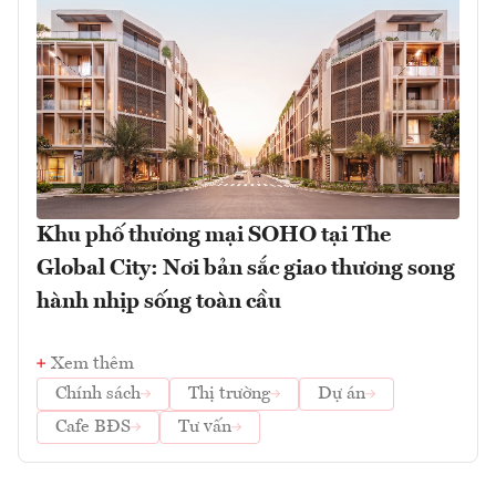
Khu phố thương mại SOHO tại The
Global City: Nơi bản sắc giao thương song
hành nhịp sống toàn cầu
Xem thêm
Chính sách
Thị trường
Dự án
Cafe BĐS
Tư vấn