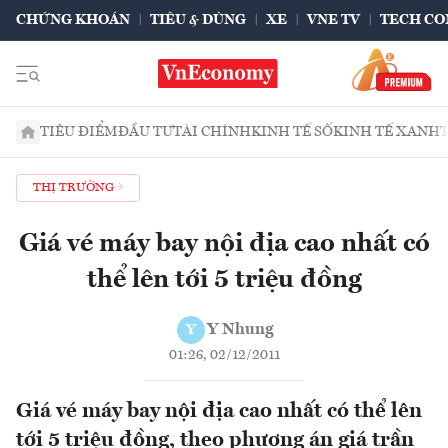
CHỨNG KHOÁN
TIÊU & DÙNG
XE
VNE TV
TECH CO
TIÊU ĐIỂM
ĐẦU TƯ
TÀI CHÍNH
KINH TẾ SỐ
KINH TẾ XANH
THỊ TRƯỜNG
Giá vé máy bay nội địa cao nhất có
thể lên tới 5 triệu đồng
Y Nhung
Y
01:26, 02/12/2011
Giá vé máy bay nội địa cao nhất có thể lên
tới 5 triệu đồng, theo phương án giá trần