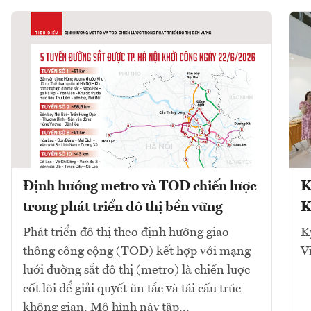
Định hướng metro và TOD chiến lược
K
trong phát triển đô thị bền vững
K
Phát triển đô thị theo định hướng giao
K
thông công cộng (TOD) kết hợp với mạng
V
lưới đường sắt đô thị (metro) là chiến lược
cốt lõi để giải quyết ùn tắc và tái cấu trúc
không gian. Mô hình này tập...