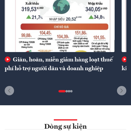
Giãn, hoãn, miễn giảm hàng loạt thuế
phí hỗ trợ người dân và doanh nghiệp
kin
Dòng sự kiện