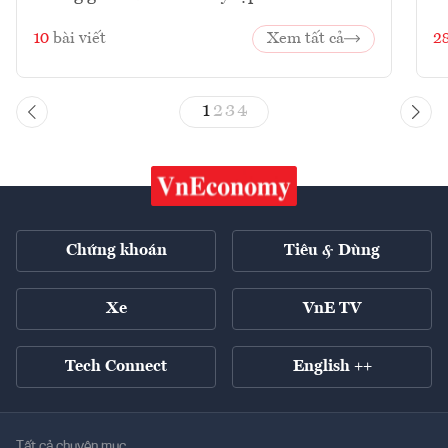
10
bài viết
Xem tất cả
2
1
2
3
4
Chứng khoán
Tiêu & Dùng
Xe
VnE TV
Tech Connect
English ++
Tất cả chuyên mục