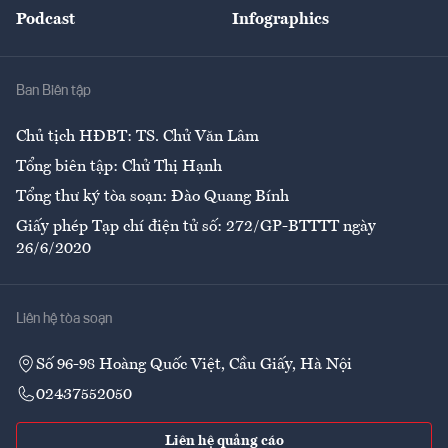
Podcast
Infographics
Giải trí
Y tế
Nhà
Ban Biên tập
Ẩm thực
Chủ tịch HĐBT: TS. Chử Văn Lâm
Tổng biên tập: Chử Thị Hạnh
Tổng thư ký tòa soạn: Đào Quang Bính
Giấy phép Tạp chí điện tử số: 272/GP-BTTTT ngày
26/6/2020
Liên hệ tòa soạn
Số 96-98 Hoàng Quốc Việt, Cầu Giấy, Hà Nội
02437552050
Liên hệ quảng cáo