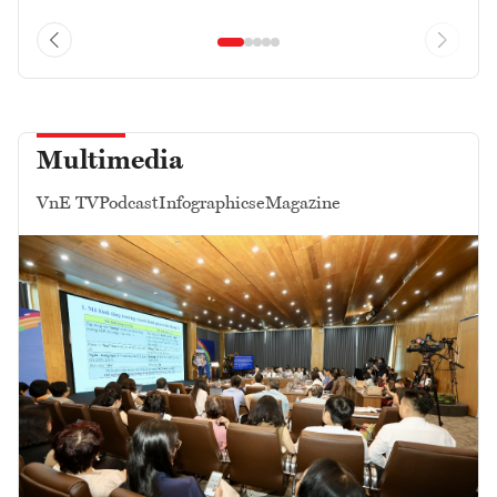
Multimedia
VnE TV
Podcast
Infographics
eMagazine