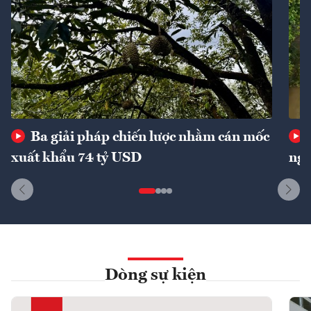
Ba giải pháp chiến lược nhằm cán mốc
xuất khẩu 74 tỷ USD
ngu
Dòng sự kiện