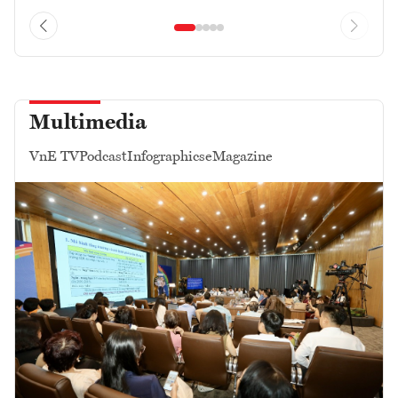
Multimedia
VnE TV
Podcast
Infographics
eMagazine