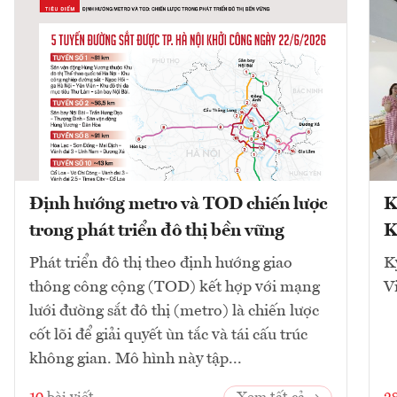
Định hướng metro và TOD chiến lược
K
trong phát triển đô thị bền vững
K
Phát triển đô thị theo định hướng giao
K
thông công cộng (TOD) kết hợp với mạng
V
lưới đường sắt đô thị (metro) là chiến lược
cốt lõi để giải quyết ùn tắc và tái cấu trúc
không gian. Mô hình này tập...