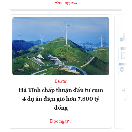
Đọc ngay
Đầu tư
Hà Tĩnh chấp thuận đầu tư cụm
41 
4 dự án điện gió hơn 7.800 tỷ
đồ
đồng
Đọc ngay