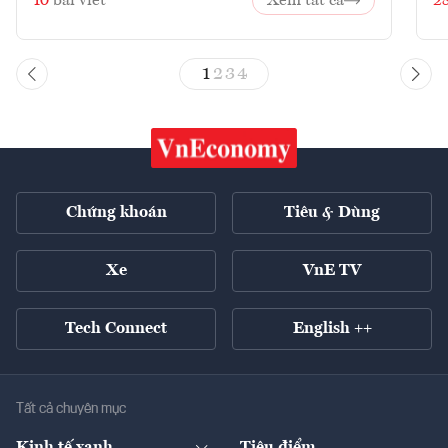
10
bài viết
Xem tất cả
2
1
2
3
4
Chứng khoán
Tiêu & Dùng
Xe
VnE TV
Tech Connect
English ++
Tất cả chuyên mục