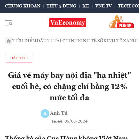
CHỨNG KHOÁN
TIÊU & DÙNG
XE
VNE TV
TECH CO
TIÊU ĐIỂM
ĐẦU TƯ
TÀI CHÍNH
KINH TẾ SỐ
KINH TẾ XANH
ĐẦU TƯ
Giá vé máy bay nội địa "hạ nhiệt"
cuối hè, có chặng chỉ bằng 12%
mức tối đa
Anh Tú
A
14:44, 05/08/2024
Thống kê của Cục Hàng không Việt Nam