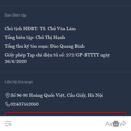
Nhà
Ban Biên tập
Ẩm thực
Chủ tịch HĐBT: TS. Chử Văn Lâm
Tổng biên tập: Chử Thị Hạnh
Tổng thư ký tòa soạn: Đào Quang Bính
Giấy phép Tạp chí điện tử số: 272/GP-BTTTT ngày
26/6/2020
Liên hệ tòa soạn
Số 96-98 Hoàng Quốc Việt, Cầu Giấy, Hà Nội
02437552050
Liên hệ quảng cáo