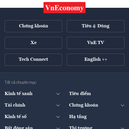
Chứng khoán
Tiêu & Dùng
Xe
VnE TV
Tech Connect
English ++
Tất cả chuyên mục
Kinh tế xanh
Tiêu điểm
Chuyển động xanh
Tài chính
Chứng khoán
Pháp lý
Ngân hàng
Doanh nghiệp niêm yết
Kinh tế số
Hạ tầng
Thương hiệu xanh
Thị trường vốn
Thị trường
Sản phẩm - Thị trường
Bất động sản
Thị trường