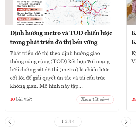
Định hướng metro và TOD chiến lược
K
trong phát triển đô thị bền vững
K
Phát triển đô thị theo định hướng giao
K
thông công cộng (TOD) kết hợp với mạng
V
lưới đường sắt đô thị (metro) là chiến lược
cốt lõi để giải quyết ùn tắc và tái cấu trúc
không gian. Mô hình này tập...
10
bài viết
Xem tất cả
2
1
2
3
4