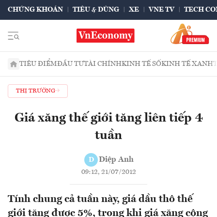
CHỨNG KHOÁN
TIÊU & DÙNG
XE
VNE TV
TECH CO
TIÊU ĐIỂM
ĐẦU TƯ
TÀI CHÍNH
KINH TẾ SỐ
KINH TẾ XANH
THỊ TRƯỜNG
Giá xăng thế giới tăng liên tiếp 4
tuần
Diệp Anh
D
09:12, 21/07/2012
Tính chung cả tuần này, giá dầu thô thế
giới tăng được 5%, trong khi giá xăng cộng