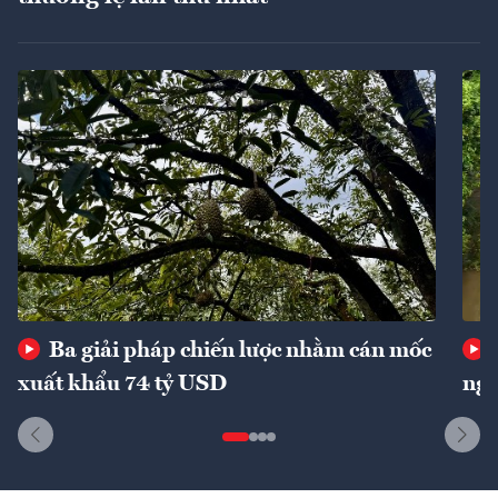
Ba giải pháp chiến lược nhằm cán mốc
xuất khẩu 74 tỷ USD
ngu