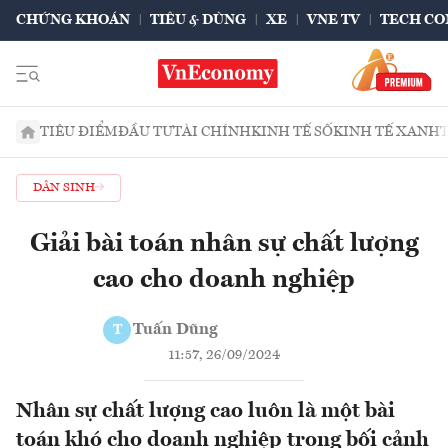
CHỨNG KHOÁN
TIÊU & DÙNG
XE
VNE TV
TECH CO
TIÊU ĐIỂM
ĐẦU TƯ
TÀI CHÍNH
KINH TẾ SỐ
KINH TẾ XANH
DÂN SINH
Giải bài toán nhân sự chất lượng
cao cho doanh nghiệp
Tuấn Dũng
T
11:57, 26/09/2024
Nhân sự chất lượng cao luôn là một bài
toán khó cho doanh nghiệp trong bối cảnh