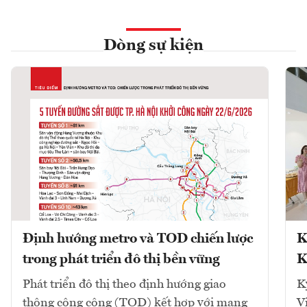
Dòng sự kiện
Định hướng metro và TOD chiến lược
K
trong phát triển đô thị bền vững
K
Phát triển đô thị theo định hướng giao
K
thông công cộng (TOD) kết hợp với mạng
V