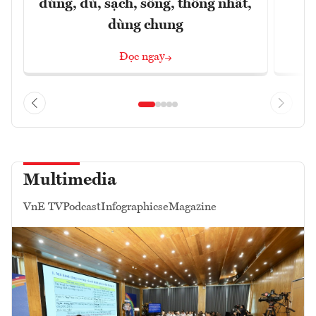
đúng, đủ, sạch, sống, thống nhất,
dùng chung
Đọc ngay
Multimedia
VnE TV
Podcast
Infographics
eMagazine