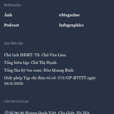
Địa phương
Thị trường
Bảo hiểm
Multimedia
Sự kiện
Nhân lực
Ảnh
eMagazine
Đẹp +
An sinh
Podcast
Infographics
Giải trí
Y tế
Nhà
Ban Biên tập
Ẩm thực
Chủ tịch HĐBT: TS. Chử Văn Lâm
Tổng biên tập: Chử Thị Hạnh
Tổng thư ký tòa soạn: Đào Quang Bính
Giấy phép Tạp chí điện tử số: 272/GP-BTTTT ngày
26/6/2020
Liên hệ tòa soạn
Số 96-98 Hoàng Quốc Việt, Cầu Giấy, Hà Nội