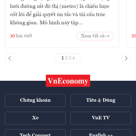
lưới đường sắt đô thị (metro) là chiến lược
cốt lõi để giải quyết ùn tắc và tái cấu trúc
không gian. Mô hình này tập...
10
bài viết
Xem tất cả
2
1
2
3
4
Chứng khoán
Tiêu & Dùng
Xe
VnE TV
Tech Connect
English ++