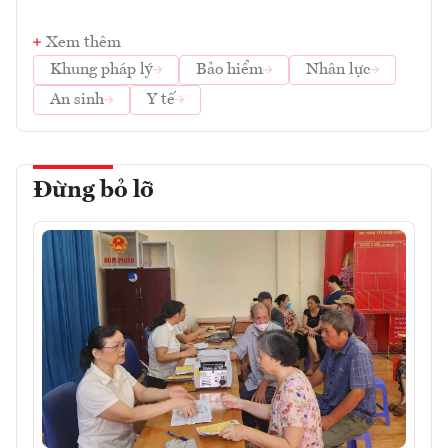
Xem thêm
Khung pháp lý
Bảo hiểm
Nhân lực
An sinh
Y tế
Đừng bỏ lỡ