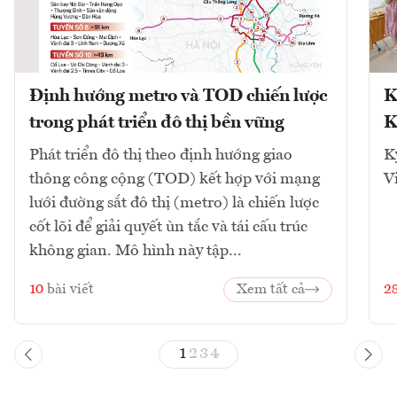
Định hướng metro và TOD chiến lược
K
trong phát triển đô thị bền vững
K
Phát triển đô thị theo định hướng giao
K
thông công cộng (TOD) kết hợp với mạng
V
lưới đường sắt đô thị (metro) là chiến lược
cốt lõi để giải quyết ùn tắc và tái cấu trúc
không gian. Mô hình này tập...
10
bài viết
Xem tất cả
2
1
2
3
4