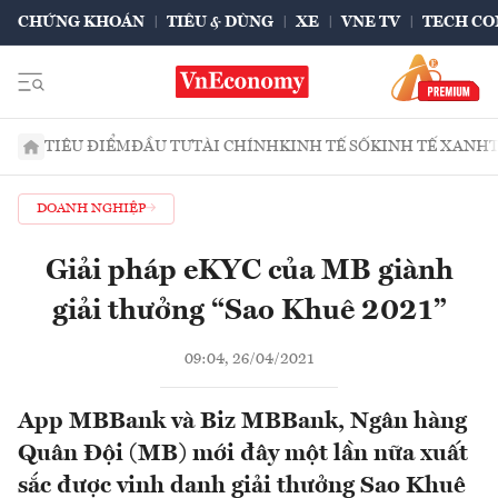
CHỨNG KHOÁN
TIÊU & DÙNG
XE
VNE TV
TECH CO
TIÊU ĐIỂM
ĐẦU TƯ
TÀI CHÍNH
KINH TẾ SỐ
KINH TẾ XANH
DOANH NGHIỆP
Giải pháp eKYC của MB giành
giải thưởng “Sao Khuê 2021”
09:04, 26/04/2021
App MBBank và Biz MBBank, Ngân hàng
Quân Đội (MB) mới đây một lần nữa xuất
sắc được vinh danh giải thưởng Sao Khuê