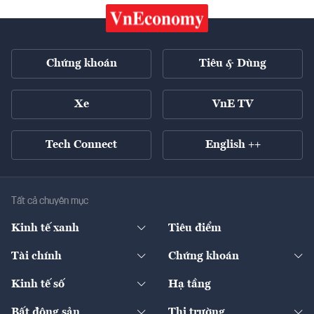
Chứng khoán
Tiêu & Dùng
Xe
VnE TV
Tech Connect
English ++
Tất cả chuyên mục
Kinh tế xanh
Tiêu điểm
Chuyển động xanh
Tài chính
Chứng khoán
Pháp lý
Ngân hàng
Doanh nghiệp niêm yết
Kinh tế số
Hạ tầng
Thương hiệu xanh
Thị trường vốn
Thị trường
Sản phẩm - Thị trường
Bất động sản
Thị trường