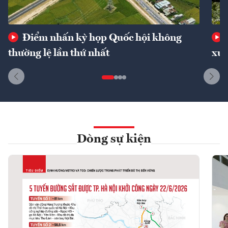
Điểm nhấn kỳ họp Quốc hội không
thường lệ lần thứ nhất
xuấ
Dòng sự kiện