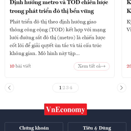
Định hướng metro và TOD chiến lược
K
trong phát triển đô thị bền vững
K
Phát triển đô thị theo định hướng giao
K
thông công cộng (TOD) kết hợp với mạng
V
lưới đường sắt đô thị (metro) là chiến lược
cốt lõi để giải quyết ùn tắc và tái cấu trúc
không gian. Mô hình này tập...
10
bài viết
Xem tất cả
2
1
2
3
4
Chứng khoán
Tiêu & Dùng