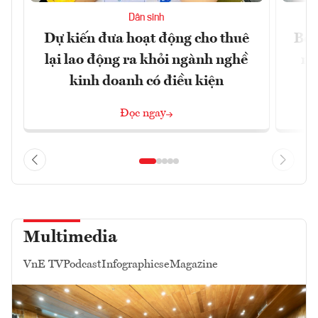
Dân sinh
Dự kiến đưa hoạt động cho thuê
Bộ 
lại lao động ra khỏi ngành nghề
ng
kinh doanh có điều kiện
Đọc ngay
Multimedia
VnE TV
Podcast
Infographics
eMagazine