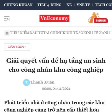
CHỨNG KHOÁN
TIÊU & DÙNG
XE
VNE TV
TECH CO
TIÊU ĐIỂM
ĐẦU TƯ
TÀI CHÍNH
KINH TẾ SỐ
KINH TẾ XANH
DÂN SINH
Giải quyết vấn đề hạ tầng an sinh
cho công nhân khu công nghiệp
Thanh Xuân
T
06:00, 04/11/2021
Phát triển nhà ở công nhân trong các khu
công nghiệp càng trở nên cấp thiết hơn