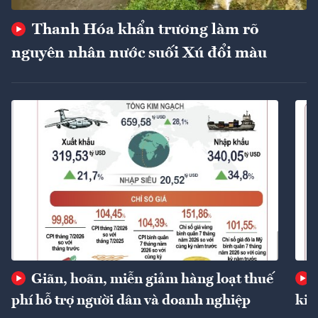
Thanh Hóa khẩn trương làm rõ
nguyên nhân nước suối Xú đổi màu
Giãn, hoãn, miễn giảm hàng loạt thuế
phí hỗ trợ người dân và doanh nghiệp
kin