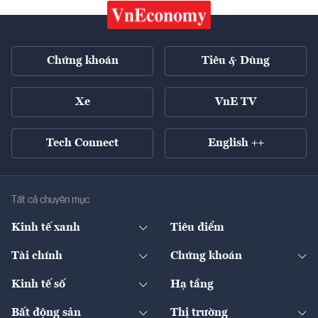
Chứng khoán
Tiêu & Dùng
Xe
VnE TV
Tech Connect
English ++
Tất cả chuyên mục
Kinh tế xanh
Tiêu điểm
Chuyển động xanh
Tài chính
Chứng khoán
Pháp lý
Ngân hàng
Doanh nghiệp niêm yết
Kinh tế số
Hạ tầng
Thương hiệu xanh
Thị trường vốn
Thị trường
Sản phẩm - Thị trường
Bất động sản
Thị trường