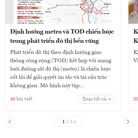
Định hướng metro và TOD chiến lược
K
trong phát triển đô thị bền vững
K
Phát triển đô thị theo định hướng giao
K
thông công cộng (TOD) kết hợp với mạng
V
lưới đường sắt đô thị (metro) là chiến lược
cốt lõi để giải quyết ùn tắc và tái cấu trúc
không gian. Mô hình này tập...
10
bài viết
Xem tất cả
2
1
2
3
4