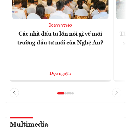
Doanh nghiệp
Các nhà đầu tư lớn nói gì về môi
TP.
trường đầu tư mới của Nghệ An?
soá
Đọc ngay
Multimedia