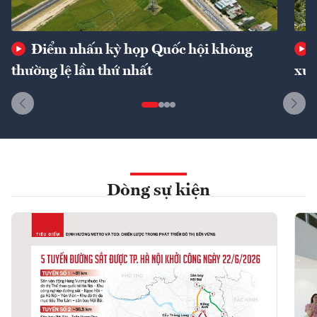
Điểm nhấn kỳ họp Quốc hội không
thường lệ lần thứ nhất
xuấ
Dòng sự kiện