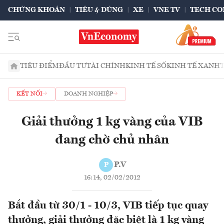
CHỨNG KHOÁN
TIÊU & DÙNG
XE
VNE TV
TECH CO
TIÊU ĐIỂM
ĐẦU TƯ
TÀI CHÍNH
KINH TẾ SỐ
KINH TẾ XANH
KẾT NỐI
DOANH NGHIỆP
Giải thưởng 1 kg vàng của VIB
đang chờ chủ nhân
P.V
P
16:14, 02/02/2012
Bắt đầu từ 30/1 - 10/3, VIB tiếp tục quay
thưởng, giải thưởng đặc biệt là 1 kg vàng