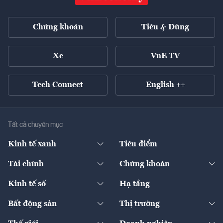
Chứng khoán
Tiêu & Dùng
Xe
VnE TV
Tech Connect
English ++
Tất cả chuyên mục
Kinh tế xanh
Tiêu điểm
Chuyển động xanh
Tài chính
Chứng khoán
Pháp lý
Ngân hàng
Doanh nghiệp niêm yết
Kinh tế số
Hạ tầng
Thương hiệu xanh
Thị trường vốn
Thị trường
Sản phẩm - Thị trường
Bất động sản
Thị trường
Diễn đàn
Thuế
Đầu tư
Tài sản số
Chính sách
Xuất nhập khẩu