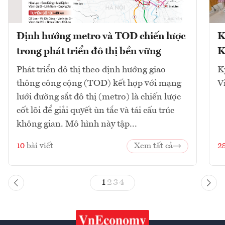
Định hướng metro và TOD chiến lược
K
trong phát triển đô thị bền vững
K
Phát triển đô thị theo định hướng giao
K
thông công cộng (TOD) kết hợp với mạng
V
lưới đường sắt đô thị (metro) là chiến lược
cốt lõi để giải quyết ùn tắc và tái cấu trúc
không gian. Mô hình này tập...
10
bài viết
Xem tất cả
2
1
2
3
4