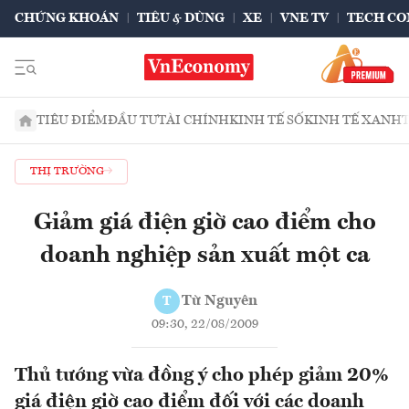
CHỨNG KHOÁN
TIÊU & DÙNG
XE
VNE TV
TECH CO
TIÊU ĐIỂM
ĐẦU TƯ
TÀI CHÍNH
KINH TẾ SỐ
KINH TẾ XANH
THỊ TRƯỜNG
Giảm giá điện giờ cao điểm cho
doanh nghiệp sản xuất một ca
Từ Nguyên
T
09:30, 22/08/2009
Thủ tướng vừa đồng ý cho phép giảm 20%
giá điện giờ cao điểm đối với các doanh