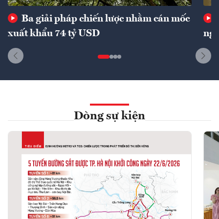
Ba giải pháp chiến lược nhằm cán mốc
xuất khẩu 74 tỷ USD
ngu
Dòng sự kiện