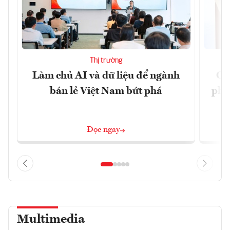
Thị trường
Làm chủ AI và dữ liệu để ngành
Ca
bán lẻ Việt Nam bứt phá
phá 
đ
Đọc ngay
Multimedia