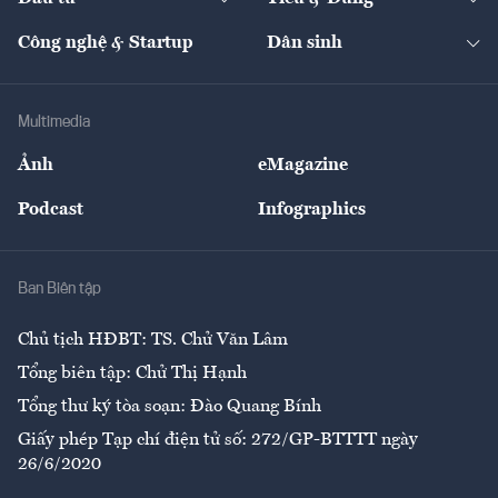
Quản trị số
Cafe BĐS
Thị trường
Kinh doanh
Kết nối
Tạp chí kinh tế Việt Nam
eMagazine
Nhà đầu tư
Du lịch
Công nghệ & Startup
Dân sinh
Tư vấn
Nông sản
Doanh nhân
Tư vấn Tiêu & Dùng
Infographics
Hạ tầng
Sức khỏe
Khung pháp lý
Doanh nghiệp
Địa phương
Thị trường
Bảo hiểm
Multimedia
Sự kiện
Nhân lực
Ảnh
eMagazine
Đẹp +
An sinh
Podcast
Infographics
Giải trí
Y tế
Nhà
Ban Biên tập
Ẩm thực
Chủ tịch HĐBT: TS. Chử Văn Lâm
Tổng biên tập: Chử Thị Hạnh
Tổng thư ký tòa soạn: Đào Quang Bính
Giấy phép Tạp chí điện tử số: 272/GP-BTTTT ngày
26/6/2020