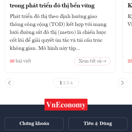
trong phát triển đô thị bền vững
K
Phát triển đô thị theo định hướng giao
K
thông công cộng (TOD) kết hợp với mạng
V
lưới đường sắt đô thị (metro) là chiến lược
cốt lõi để giải quyết ùn tắc và tái cấu trúc
không gian. Mô hình này tập...
10
bài viết
Xem tất cả
2
1
2
3
4
Chứng khoán
Tiêu & Dùng