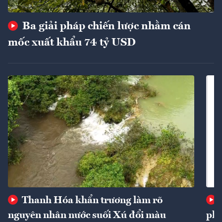
Ba giải pháp chiến lược nhằm cán
mốc xuất khẩu 74 tỷ USD
Thanh Hóa khẩn trương làm rõ
nguyên nhân nước suối Xú đổi màu
phí