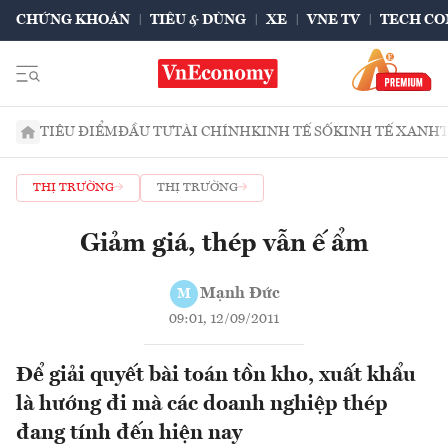
CHỨNG KHOÁN
TIÊU & DÙNG
XE
VNE TV
TECH CO
TIÊU ĐIỂM
ĐẦU TƯ
TÀI CHÍNH
KINH TẾ SỐ
KINH TẾ XANH
THỊ TRƯỜNG
THỊ TRƯỜNG
Giảm giá, thép vẫn ế ẩm
Mạnh Đức
M
09:01, 12/09/2011
Để giải quyết bài toán tồn kho, xuất khẩu
là hướng đi mà các doanh nghiệp thép
đang tính đến hiện nay