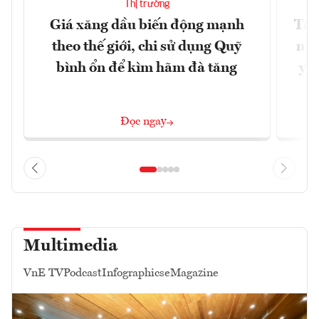
Thị trường
Giá xăng dầu biến động mạnh
Tăn
theo thế giới, chi sử dụng Quỹ
min
bình ổn để kìm hãm đà tăng
yêu
Đọc ngay
Multimedia
VnE TV
Podcast
Infographics
eMagazine