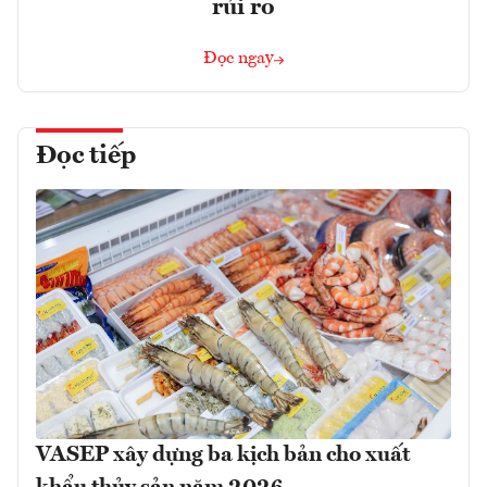
rủi ro
Đọc ngay
Đọc tiếp
VASEP xây dựng ba kịch bản cho xuất