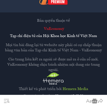
Bản quyền thuộc về
VnEconomy
Tạp chí điện tử của Hội Khoa học Kinh tế Việt Nam
Mọi tin bài đăng lại từ website này phải có sự chấp thuận
bằng văn bản của
Tạp chí Kinh tế Việt Nam - VnEconomy
Các trang liên kết ra ngoài sẽ được mở ra ở cửa sổ mới.
VnEconomy không chịu trách nhiệm nội dung các trang
ngoài.
Thiết kế và phát triển bởi
Hemera Media
Dựa trên nền tảng
Hemera AI CMS