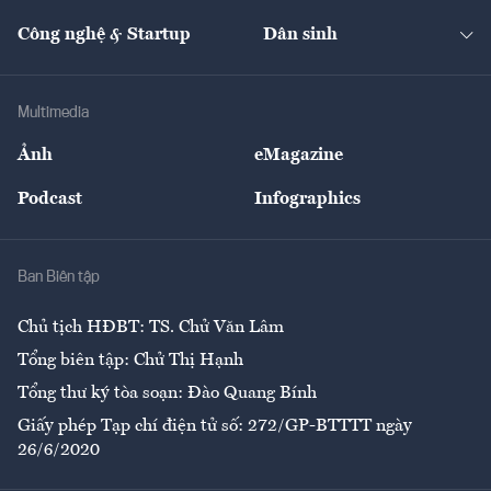
Cafe BĐS
Thị trường
Kinh doanh
Kết nối
Tạp chí kinh tế Việt Nam
eMagazine
Nhà đầu tư
Du lịch
Công nghệ & Startup
Dân sinh
Tư vấn
Nông sản
Doanh nhân
Tư vấn Tiêu & Dùng
Infographics
Hạ tầng
Sức khỏe
Khung pháp lý
Doanh nghiệp
Địa phương
Thị trường
Bảo hiểm
Multimedia
Sự kiện
Nhân lực
Ảnh
eMagazine
Đẹp +
An sinh
Podcast
Infographics
Giải trí
Y tế
Nhà
Ban Biên tập
Ẩm thực
Chủ tịch HĐBT: TS. Chử Văn Lâm
Tổng biên tập: Chử Thị Hạnh
Tổng thư ký tòa soạn: Đào Quang Bính
Giấy phép Tạp chí điện tử số: 272/GP-BTTTT ngày
26/6/2020