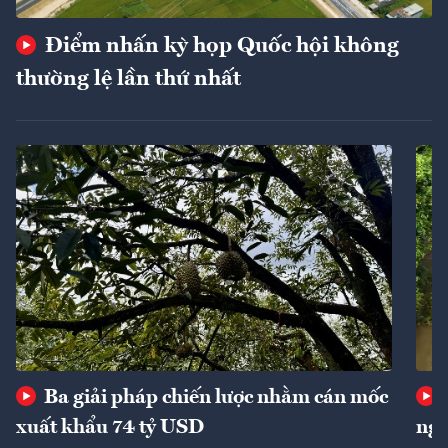
Điểm nhấn kỳ họp Quốc hội không
thường lệ lần thứ nhất
Ba giải pháp chiến lược nhằm cán mốc
xuất khẩu 74 tỷ USD
ngu