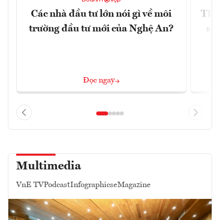
Các nhà đầu tư lớn nói gì về môi
TP.
trường đầu tư mới của Nghệ An?
soá
Đọc ngay
Multimedia
VnE TV
Podcast
Infographics
eMagazine