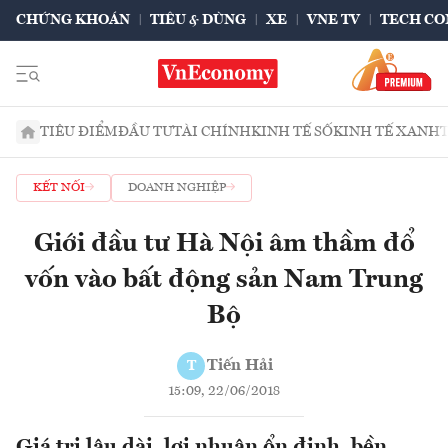
CHỨNG KHOÁN
TIÊU & DÙNG
XE
VNE TV
TECH CO
TIÊU ĐIỂM
ĐẦU TƯ
TÀI CHÍNH
KINH TẾ SỐ
KINH TẾ XANH
KẾT NỐI
DOANH NGHIỆP
Giới đầu tư Hà Nội âm thầm đổ
vốn vào bất động sản Nam Trung
Bộ
Tiến Hải
T
15:09, 22/06/2018
Giá trị lâu dài, lợi nhuận ổn định, bền