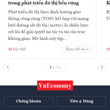
trong phát triển đô thị bền vững
K
Phát triển đô thị theo định hướng giao
K
thông công cộng (TOD) kết hợp với mạng
V
lưới đường sắt đô thị (metro) là chiến lược
cốt lõi để giải quyết ùn tắc và tái cấu trúc
không gian. Mô hình này tập...
10
bài viết
Xem tất cả
2
1
2
3
4
Chứng khoán
Tiêu & Dùng