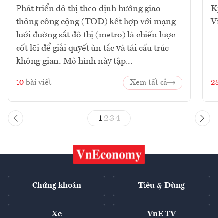
Phát triển đô thị theo định hướng giao
K
thông công cộng (TOD) kết hợp với mạng
V
lưới đường sắt đô thị (metro) là chiến lược
cốt lõi để giải quyết ùn tắc và tái cấu trúc
không gian. Mô hình này tập...
10
bài viết
Xem tất cả
2
1
2
3
4
Chứng khoán
Tiêu & Dùng
Xe
VnE TV