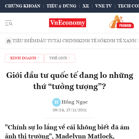
CHỨNG KHOÁN
TIÊU & DÙNG
XE
VNE TV
TECH CO
TIÊU ĐIỂM
ĐẦU TƯ
TÀI CHÍNH
KINH TẾ SỐ
KINH TẾ XANH
KINH DOANH
THẾ GIỚI
Giới đầu tư quốc tế đang lo những
thứ “tưởng tượng”?
Hồng Ngọc
H
09:24, 17/11/2011
"Chính sự lo lắng về cái không biết đã ám
ảnh thị trường", Madelynn Matlock,