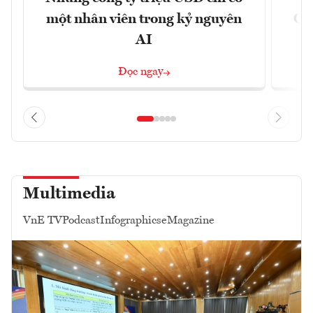
một nhân viên trong kỷ nguyên
CX
AI
n
Đọc ngay
Multimedia
VnE TV
Podcast
Infographics
eMagazine