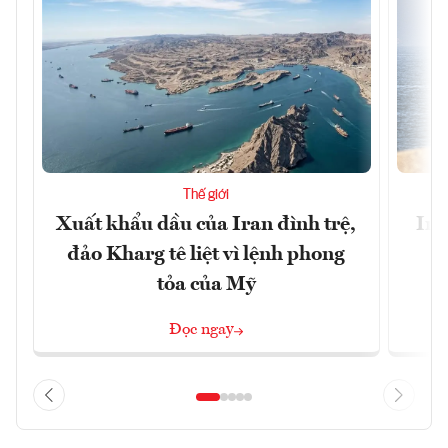
Thế giới
Xuất khẩu dầu của Iran đình trệ,
Ira
đảo Kharg tê liệt vì lệnh phong
tỏa của Mỹ
Đọc ngay