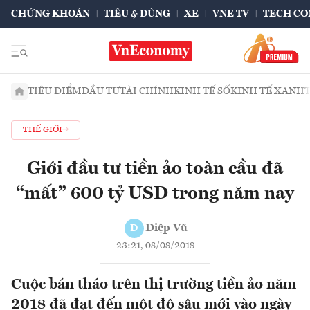
CHỨNG KHOÁN
TIÊU & DÙNG
XE
VNE TV
TECH CO
TIÊU ĐIỂM
ĐẦU TƯ
TÀI CHÍNH
KINH TẾ SỐ
KINH TẾ XANH
THẾ GIỚI
Giới đầu tư tiền ảo toàn cầu đã
“mất” 600 tỷ USD trong năm nay
Diệp Vũ
D
23:21, 08/08/2018
Cuộc bán tháo trên thị trường tiền ảo năm
2018 đã đạt đến một độ sâu mới vào ngày