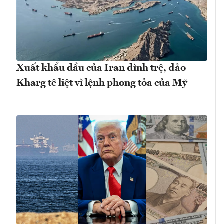
Xuất khẩu dầu của Iran đình trệ, đảo
Kharg tê liệt vì lệnh phong tỏa của Mỹ