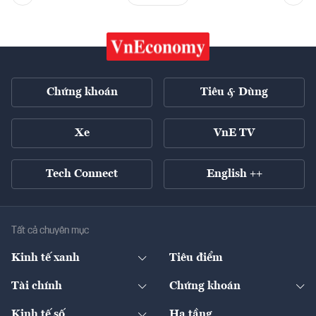
Chứng khoán
Tiêu & Dùng
Xe
VnE TV
Tech Connect
English ++
Tất cả chuyên mục
Kinh tế xanh
Tiêu điểm
Chuyển động xanh
Tài chính
Chứng khoán
Pháp lý
Ngân hàng
Doanh nghiệp niêm yết
Kinh tế số
Hạ tầng