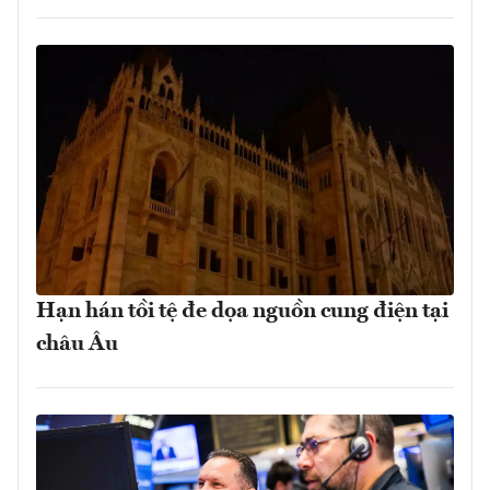
Hạn hán tồi tệ đe dọa nguồn cung điện tại
châu Âu