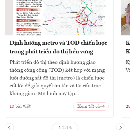
Định hướng metro và TOD chiến lược
K
trong phát triển đô thị bền vững
K
Phát triển đô thị theo định hướng giao
K
thông công cộng (TOD) kết hợp với mạng
V
lưới đường sắt đô thị (metro) là chiến lược
cốt lõi để giải quyết ùn tắc và tái cấu trúc
không gian. Mô hình này tập...
10
bài viết
Xem tất cả
2
1
2
3
4