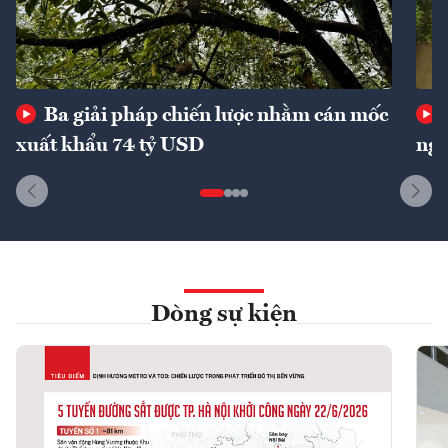
Ba giải pháp chiến lược nhằm cán mốc
xuất khẩu 74 tỷ USD
ngu
Dòng sự kiện