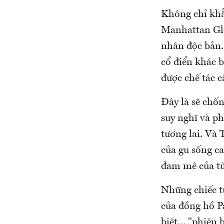
Không chỉ khẳn
Manhattan Glo
nhân độc bản. 
cổ điển khác b
được chế tác c
Đây là sẽ chố
suy nghĩ và p
tương lai. Và 
của gu sống ca
đam mê của t
Những chiếc t
của đồng hồ Pa
biệt… "phiên b