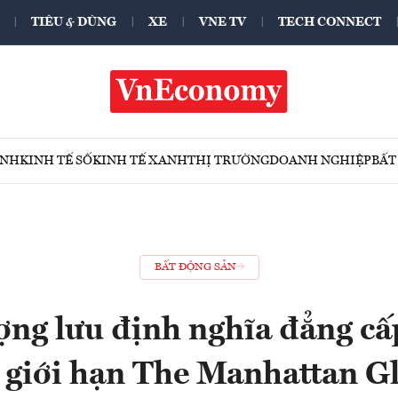
TIÊU & DÙNG
XE
VNE TV
TECH CONNECT
ÍNH
KINH TẾ SỐ
KINH TẾ XANH
THỊ TRƯỜNG
DOANH NGHIỆP
BẤT
BẤT ĐỘNG SẢN
ợng lưu định nghĩa đẳng cấp
 giới hạn The Manhattan G