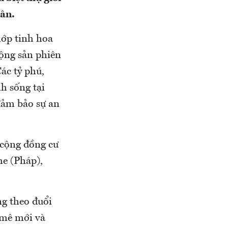
hân.
 lớp tinh hoa
động sản phiên
ác tỷ phú,
nh sống tại
 đảm bảo sự an
 cộng đồng cư
he (Pháp),
ng theo đuổi
 mê mới và