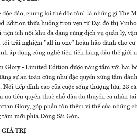
c độc đáo, chung lợi thế độc tôn" là những gì The 
ed Edition thừa hưởng trọn vẹn từ Đại đô thị Vin
i tiện ích nội khu đa dạng cùng dịch vụ quản lý, v
 tới trải nghiệm "all in one" hoàn hảo dành cho cư
inh áp dụng công nghệ tiên tiến hàng đầu thế giới 
 Glory - Limited Edition được nâng tầm với hai b
a tăng sự an toàn cũng như đặc quyền xứng tầm dàn
 Nối tiếp đỉnh cao của cuộc sống thượng lưu, 23 căn
m ưu tiên quyền thuê chỗ đậu du thuyền cá nhân tạ
ttan Glory, góp phần tôn thêm vị thế của những c
g tâm mới phía Đông Sài Gòn.
 GIÁ TRỊ