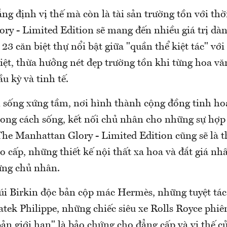
g định vị thế mà còn là tài sản trường tồn với thờ
ry - Limited Edition sẽ mang đến nhiều giá trị dà
23 căn biệt thự nổi bật giữa "quần thể kiệt tác" với
iệt, thừa hưởng nét đẹp trường tồn khi từng hoa văn
ầu kỳ và tinh tế.
n sống xứng tầm, nơi hình thành cộng đồng tinh ho
hong cách sống, kết nối chủ nhân cho những sự hợp
The Manhattan Glory - Limited Edition cũng sẽ là th
o cấp, những thiết kế nội thất xa hoa và đắt giá nh
ừng chủ nhân.
úi Birkin độc bản cộp mác Hermès, những tuyệt tác
tek Philippe, những chiếc siêu xe Rolls Royce phiê
ản giới hạn" là bảo chứng cho đẳng cấp và vị thế c