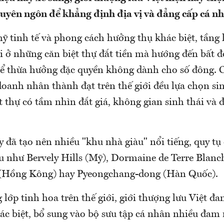
uyên ngôn để khẳng định địa vị và đẳng cấp cá n
ỹ tinh tế và phong cách hưởng thụ khác biệt, tầng
i ở những căn biệt thự đắt tiền mà hướng đến bất 
để thừa hưởng đặc quyền không dành cho số đông. C
 doanh nhân thành đạt trên thế giới đều lựa chọn si
 thự có tầm nhìn đắt giá, không gian sinh thái và
.
 đã tạo nên nhiều "khu nhà giàu" nổi tiếng, quy tụ
u như Bervely Hills (Mỹ), Dormaine de Terre Blanc
 (Hồng Kông) hay Pyeongchang-dong (Hàn Quốc).
lớp tinh hoa trên thế giới, giới thượng lưu Việt đa
hác biệt, bổ sung vào bộ sưu tập cá nhân nhiều đam