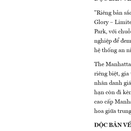
"Riêng bản sắ
Glory – Limit
Park, với chuỗ
nghiệp để đem
hệ thống an n
The Manhattan
riêng biệt, gi
nhân danh giá.
hạn còn đi kè
cao cấp Manha
hoa giữa trun
ĐỘC BẢN VỀ