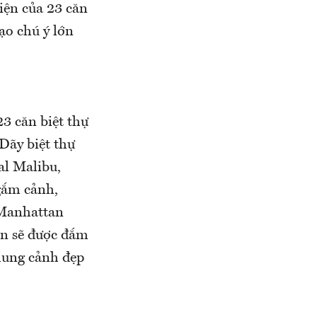
hiện của 23 căn
ạo chú ý lớn
23 căn biệt thự
Dãy biệt thự
cal Malibu,
gắm cảnh,
p Manhattan
ân sẽ được đắm
hung cảnh đẹp