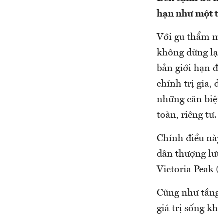
hạn như một t
Với gu thẩm m
không dừng lạ
bản giới hạn 
chính trị gia,
những căn biệt
toàn, riêng tư
Chính điều này
dân thượng lư
Victoria Peak
Cũng như tầng 
giá trị sống k