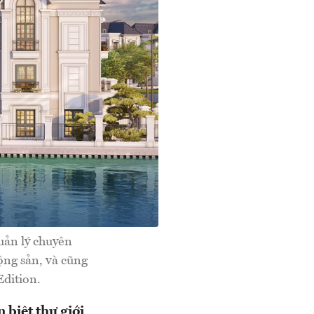
uản lý chuyên
ộng sản, và cũng
Edition.
 biệt thự giới