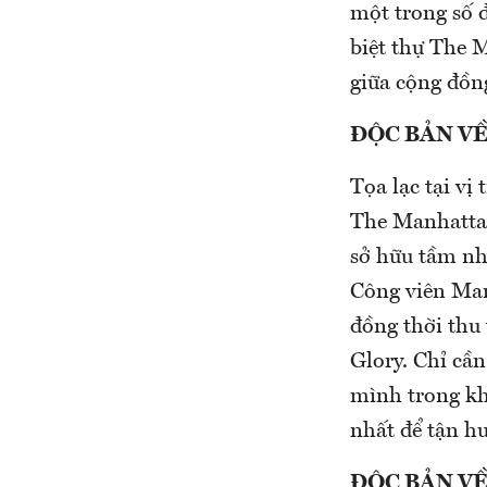
một trong số đ
biệt thự The 
giữa cộng đồn
ĐỘC BẢN VỀ
Tọa lạc tại vị
The Manhattan
sở hữu tầm nhì
Công viên M
đồng thời thu 
Glory. Chỉ cầ
mình trong kh
nhất để tận h
ĐỘC BẢN V