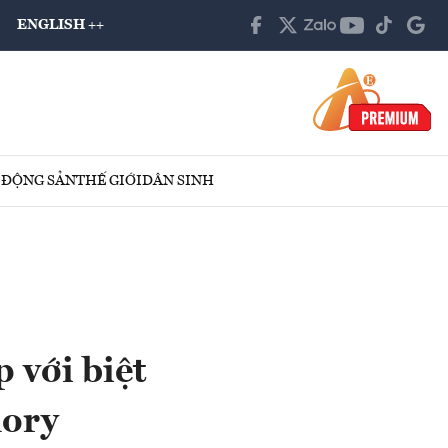
ENGLISH ++
 ĐỘNG SẢN
THẾ GIỚI
DÂN SINH
 với biệt
lory