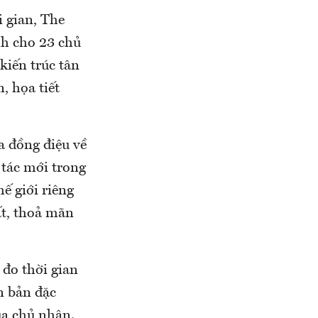
i gian, The
nh cho 23 chủ
 kiến trúc tân
, họa tiết
a đồng điệu về
 tác mới trong
ế giới riêng
ất, thoả mãn
 đo thời gian
n bản đặc
ủa chủ nhân.