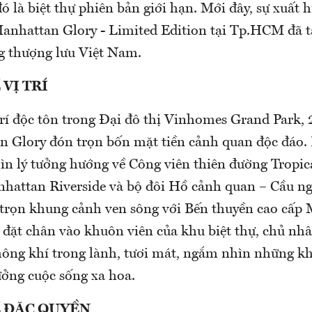
ó là biệt thự phiên bản giới hạn. Mới đây, sự xuất 
Manhattan Glory - Limited Edition tại Tp.HCM đã t
g thượng lưu Việt Nam.
 VỊ TRÍ
 trí độc tôn trong Đại đô thị Vinhomes Grand Park, 
 Glory đón trọn bốn mặt tiền cảnh quan độc đáo. 
n lý tưởng hướng về Công viên thiên đường Tropi
anhattan Riverside và bộ đôi Hồ cảnh quan – Cầu n
trọn khung cảnh ven sông với Bến thuyền cao cấ
n đặt chân vào khuôn viên của khu biệt thự, chủ nh
ông khí trong lành, tươi mát, ngắm nhìn những k
ưởng cuộc sống xa hoa.
Ề ĐẶC QUYỀN