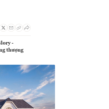
lory -
ồng thượng