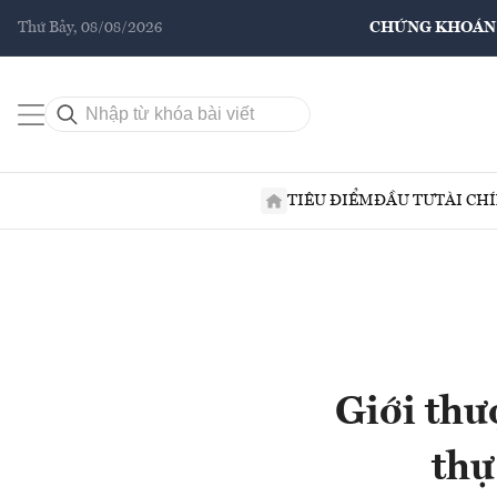
Thứ Bảy, 08/08/2026
CHỨNG KHOÁN
TIÊU ĐIỂM
ĐẦU TƯ
TÀI CH
Giới thư
thự