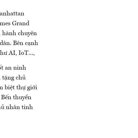
Manhattan
homes Grand
ận hành chuyên
 dân. Bên cạnh
như AI, IoT…,
ốt an ninh
h tặng chủ
 biệt thự giới
i Bến thuyền
hủ nhân tinh