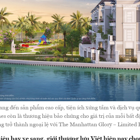
ng đến sản phẩm cao cấp, tiện ích xứng tầm và dịch vụ q
s còn là thương hiệu bảo chứng cho giá trị của mỗi bất đ
g trở thành ngoại lệ với The Manhattan Glory – Limited 
ệu hay xe sang, giới thượng lưu Việt hiện nay chọn