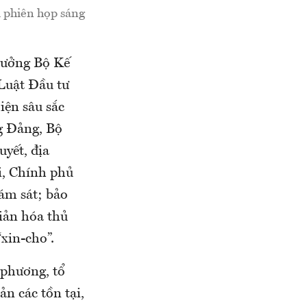
i phiên họp sáng
trưởng Bộ Kế
Luật Đầu tư
iện sâu sắc
g Đảng, Bộ
yết, địa
i, Chính phủ
iám sát; bảo
giản hóa thủ
xin-cho”.
 phương, tổ
ản các tồn tại,