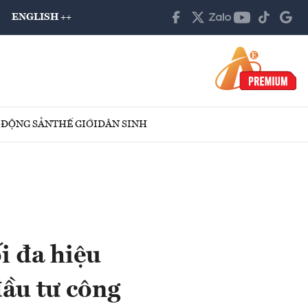
ENGLISH ++
 ĐỘNG SẢN
THẾ GIỚI
DÂN SINH
i đa hiệu
đầu tư công