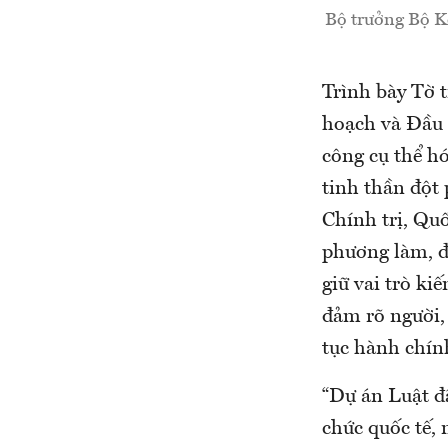
Bộ trưởng Bộ Kế
Trình bày Tờ 
hoạch và Đầu 
công cụ thể hó
tinh thần đột
Chính trị, Qu
phương làm, đ
giữ vai trò ki
đảm rõ người, 
tục hành chính
“Dự án Luật đ
chức quốc tế, 