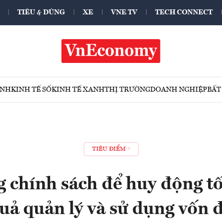
TIÊU & DÙNG
XE
VNE TV
TECH CONNECT
ÍNH
KINH TẾ SỐ
KINH TẾ XANH
THỊ TRƯỜNG
DOANH NGHIỆP
BẤT
TIÊU ĐIỂM
 chính sách để huy động tố
quả quản lý và sử dụng vốn 