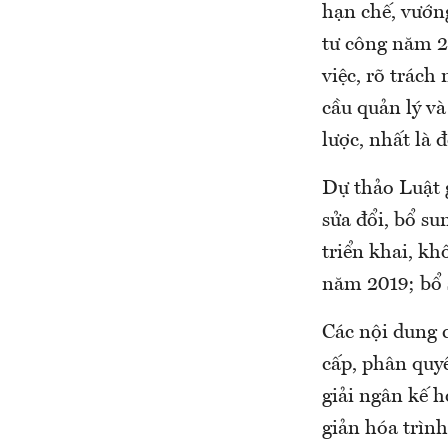
hạn chế, vướn
tư công năm 2
việc, rõ trách
cầu quản lý và
lược, nhất là 
Dự thảo Luật g
sửa đổi, bổ su
triển khai, k
năm 2019; bổ s
Các nội dung
cấp, phân quyề
giải ngân kế 
giản hóa trình