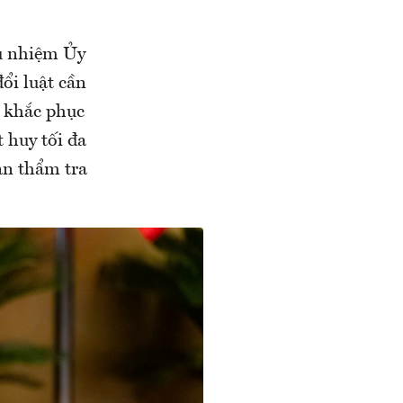
hủ nhiệm Ủy
ổi luật cần
ể khắc phục
 huy tối đa
an thẩm tra