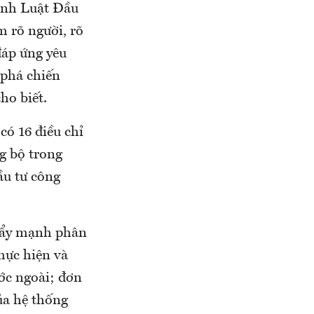
hành Luật Đầu
m rõ người, rõ
đáp ứng yêu
 phá chiến
ho biết.
có 16 điều chỉ
g bộ trong
ầu tư công
đẩy mạnh phân
hực hiện và
ớc ngoài; đơn
ủa hệ thống