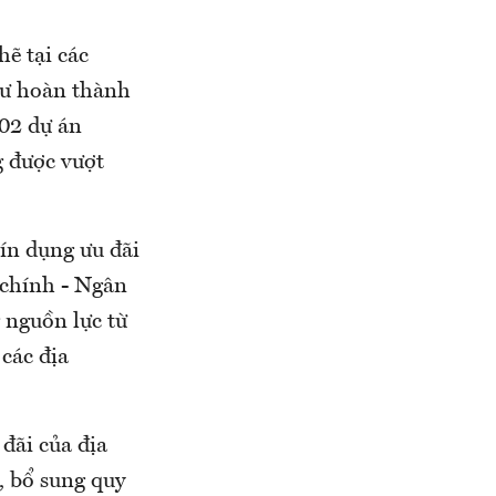
ẽ tại các
 tư hoàn thành
 02 dự án
g được vượt
tín dụng ưu đãi
 chính - Ngân
 nguồn lực từ
 các địa
đãi của địa
, bổ sung quy