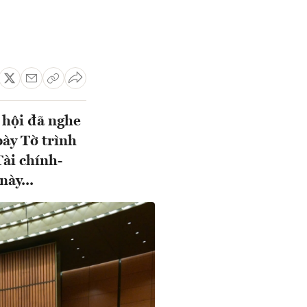
 hội đã nghe
ày Tờ trình
Tài chính-
ày...