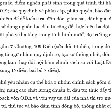
g mắc, điểm nghẽn phát sinh trong quá trình thi 
019; các quy định về phân cấp, phân quyền, bảo đả
 nhiệm để dễ kiểm tra, đôn đốc, giám sát, đánh giá, 
 sử dụng nguồn lực đầu tư công để thực hiện ba đột
đột phá về hạ tầng trong tình hình mới”, Bộ trưởng c
ồm 7 Chương, 109 Điều (sửa đổi 44 điều, trong đó 
ng từ ngữ nhằm quy định rõ, tạo sự thống nhất, đồn
hông làm thay đổi nội hàm chính sách so với Luật Đ
ung 15 điều; bãi bỏ 7 điều).
 chủ yếu nhằm cụ thể hóa 5 nhóm chính sách gồm 
n; nâng cao chất lượng chuẩn bị đầu tư; thúc đẩy t
hoạch vốn ODA và vốn vay ưu đãi của nhà tài trợ nư
 tự, thủ tục và bảo đảm tính đồng bộ, thống nhất c