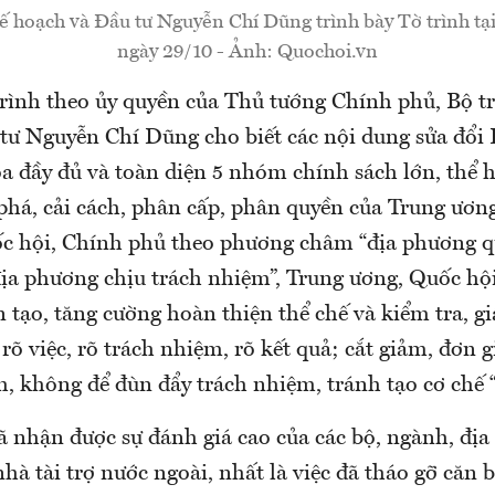
 hoạch và Đầu tư Nguyễn Chí Dũng trình bày Tờ trình tạ
ngày 29/10 - Ảnh: Quochoi.vn
trình theo ủy quyền của Thủ tướng Chính phủ, Bộ 
tư Nguyễn Chí Dũng cho biết các nội dung sửa đổi 
a đầy đủ và toàn diện 5 nhóm chính sách lớn, thể h
 phá, cải cách, phân cấp, phân quyền của Trung ươn
ốc hội, Chính phủ theo phương châm “địa phương qu
ịa phương chịu trách nhiệm”, Trung ương, Quốc hộ
ến tạo, tăng cường hoàn thiện thể chế và kiểm tra, g
rõ việc, rõ trách nhiệm, rõ kết quả; cắt giảm, đơn 
, không để đùn đẩy trách nhiệm, tránh tạo cơ chế “
ã nhận được sự đánh giá cao của các bộ, ngành, địa
nhà tài trợ nước ngoài, nhất là việc đã tháo gỡ căn b