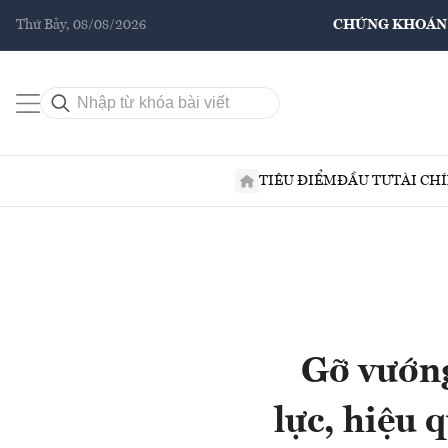
Thứ Bảy, 08/08/2026
CHỨNG KHOÁN
TIÊU ĐIỂM
ĐẦU TƯ
TÀI CH
Gỡ vướng
lực, hiệu 