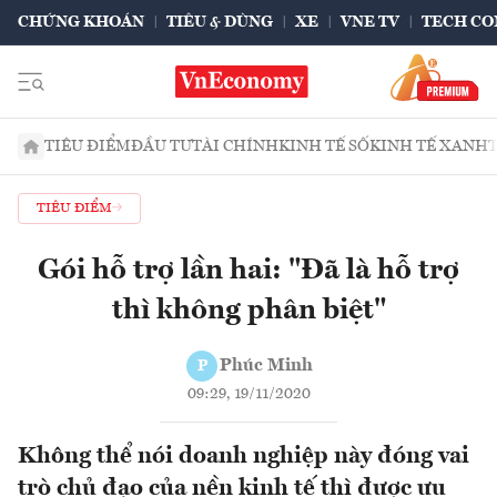
CHỨNG KHOÁN
TIÊU & DÙNG
XE
VNE TV
TECH CO
TIÊU ĐIỂM
ĐẦU TƯ
TÀI CHÍNH
KINH TẾ SỐ
KINH TẾ XANH
TIÊU ĐIỂM
Gói hỗ trợ lần hai: "Đã là hỗ trợ
thì không phân biệt"
Phúc Minh
P
09:29, 19/11/2020
Không thể nói doanh nghiệp này đóng vai
trò chủ đạo của nền kinh tế thì được ưu