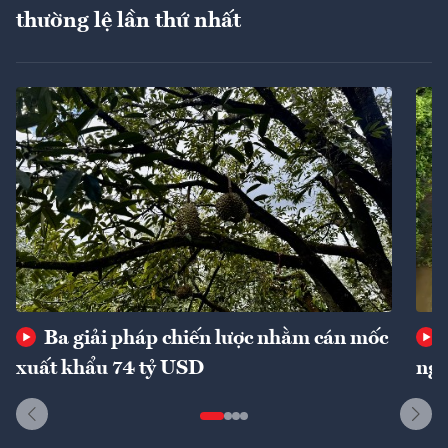
thường lệ lần thứ nhất
Ba giải pháp chiến lược nhằm cán mốc
xuất khẩu 74 tỷ USD
ngu