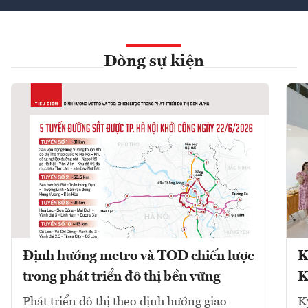
Dòng sự kiện
Định hướng metro và TOD chiến lược
K
trong phát triển đô thị bền vững
K
Phát triển đô thị theo định hướng giao
K