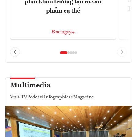
trự
phải khẩn trương tạo ra sản
Phi
phẩm cụ thể
Đ
Đọc ngay
Multimedia
VnE TV
Podcast
Infographics
eMagazine