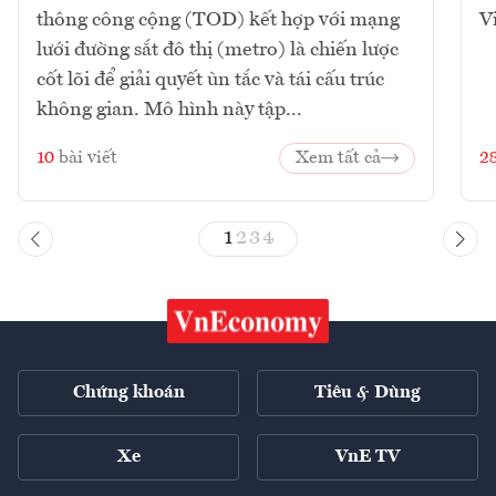
thông công cộng (TOD) kết hợp với mạng
V
lưới đường sắt đô thị (metro) là chiến lược
cốt lõi để giải quyết ùn tắc và tái cấu trúc
không gian. Mô hình này tập...
10
bài viết
Xem tất cả
2
1
2
3
4
Chứng khoán
Tiêu & Dùng
Xe
VnE TV