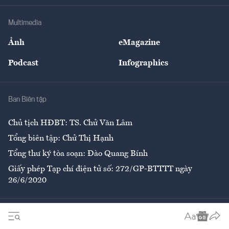
Khung pháp lý
Doanh nghiệp
Địa phương
Thị trường
Bảo hiểm
Multimedia
Sự kiện
Nhân lực
Ảnh
eMagazine
Đẹp +
An sinh
Podcast
Infographics
Giải trí
Y tế
Nhà
Ban Biên tập
Ẩm thực
Chủ tịch HĐBT: TS. Chử Văn Lâm
Tổng biên tập: Chử Thị Hạnh
Tổng thư ký tòa soạn: Đào Quang Bính
Giấy phép Tạp chí điện tử số: 272/GP-BTTTT ngày
26/6/2020
Liên hệ tòa soạn