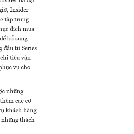
Insider đã đạt
giờ, Insider
c tập trung
 mục đích mua
 để bổ sung
 đầu tư Series
chi tiêu vận
 phục vụ cho
ược những
 thêm các cơ
 vụ khách hàng
ho những thách
.