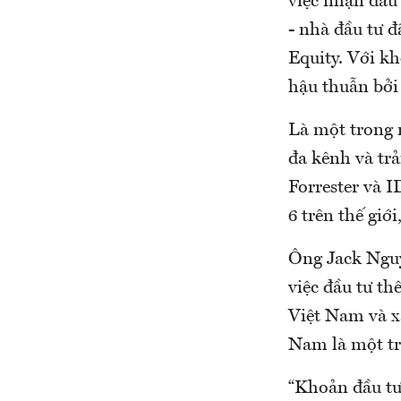
việc nhận đầu 
- nhà đầu tư đ
Equity. Với kh
hậu thuẫn bởi
Là một trong n
đa kênh và tr
Forrester và 
6 trên thế giới
Ông Jack Nguy
việc đầu tư th
Việt Nam và xa
Nam là một tr
“Khoản đầu tư 