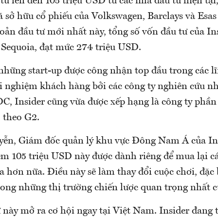
tư lên đến 105 triệu USD từ các nhà đầu tư hiện tạ
ã sở hữu cổ phiếu của Volkswagen, Barclays và Esas
oản đầu tư mới nhất này, tổng số vốn đầu tư của In
 Sequoia, đạt mức 274 triệu USD.
hững start-up được công nhận top đầu trong các lĩn
ải nghiệm khách hàng bởi các công ty nghiên cứu nh
IDC, Insider cũng vừa được xếp hạng là công ty phầ
, theo G2.
ễn, Giám đốc quản lý khu vực Đông Nam Á của Insi
êm 105 triệu USD này được dành riêng để mua lại cá
 hơn nữa. Điều này sẽ làm thay đổi cuộc chơi, đặc b
ong những thị trường chiến lược quan trọng nhất củ
này mở ra cơ hội ngay tại Việt Nam. Insider đang t