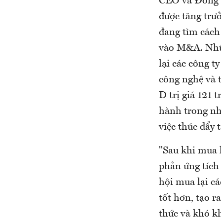
CEO và Đồng sá
được tăng trưở
đang tìm cách
vào M&A. Nhữn
lại các công t
công nghệ và t
D trị giá 121 
hành trong nh
việc thúc đẩy
"Sau khi mua 
phản ứng tích 
hội mua lại c
tốt hơn, tạo r
thức và khó kh