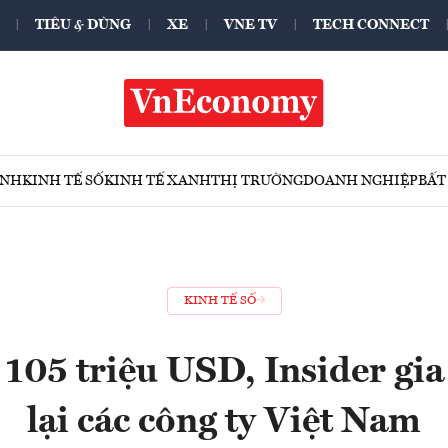
TIÊU & DÙNG
XE
VNE TV
TECH CONNECT
ÍNH
KINH TẾ SỐ
KINH TẾ XANH
THỊ TRƯỜNG
DOANH NGHIỆP
BẤT
KINH TẾ SỐ
105 triệu USD, Insider gi
lại các công ty Việt Nam