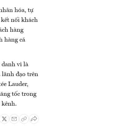
 nhân hóa, tự
 kết nối khách
hách hàng
ch hàng cá
danh vì là
à lãnh đạo trên
tée Lauder,
tăng tốc trong
a kênh.