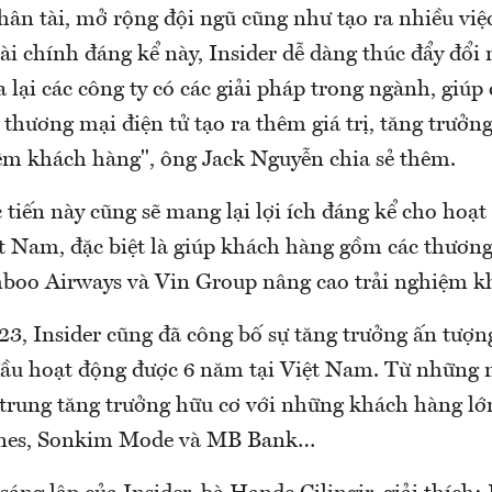
ân tài, mở rộng đội ngũ cũng như tạo ra nhiều việ
tài chính đáng kể này, Insider dễ dàng thúc đẩy đổ
lại các công ty có các giải pháp trong ngành, giúp
à thương mại điện tử tạo ra thêm giá trị, tăng trưởng
iệm khách hàng", ông Jack Nguyễn chia sẻ thêm.
 tiến này cũng sẽ mang lại lợi ích đáng kể cho hoạt
iệt Nam, đặc biệt là giúp khách hàng gồm các thươn
oo Airways và Vin Group nâng cao trải nghiệm k
3, Insider cũng đã công bố sự tăng trưởng ấn tượn
 đầu hoạt động được 6 năm tại Việt Nam. Từ những 
p trung tăng trưởng hữu cơ với những khách hàng l
ines, Sonkim Mode và MB Bank…