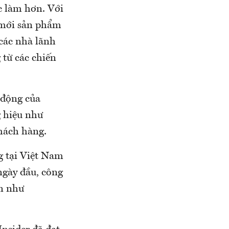
c làm hơn. Với
i mới sản phẩm
 các nhà lãnh
 từ các chiến
 động của
g hiệu như
hách hàng.
g tại Việt Nam
ngày đầu, công
ớn như