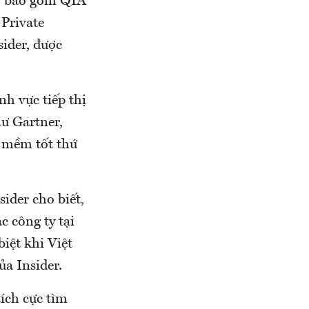
i, bao gồm QIA
 Private
sider, được
h vực tiếp thị
ư Gartner,
n mềm tốt thứ
der cho biết,
c công ty tại
iệt khi Việt
a Insider.
ích cực tìm