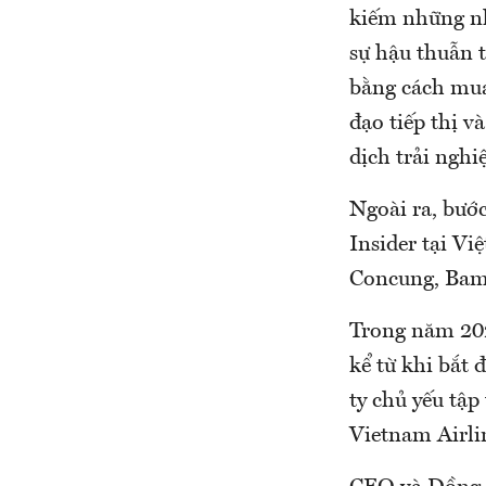
kiếm những nh
sự hậu thuẫn 
bằng cách mua 
đạo tiếp thị v
dịch trải ngh
Ngoài ra, bước
Insider tại V
Concung, Bamb
Trong năm 202
kể từ khi bắt
ty chủ yếu tậ
Vietnam Airl