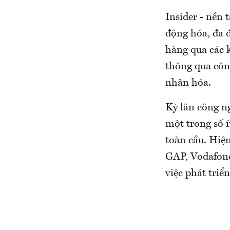
Insider - nền 
động hóa, đa 
hàng qua các 
thông qua công
nhân hóa.
Kỳ lân công n
một trong số í
toàn cầu. Hiện
GAP, Vodafone,
việc phát triể