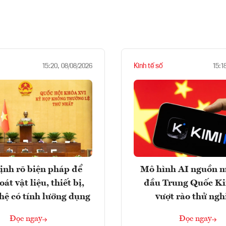
Kinh tế số
15:20, 08/08/2026
15:1
ịnh rõ biện pháp để
Mô hình AI nguồn 
át vật liệu, thiết bị,
đầu Trung Quốc K
hệ có tính lưỡng dụng
vượt rào thử ng
Đọc ngay
Đọc ngay