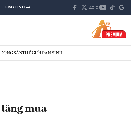
ENGLISH ++
 ĐỘNG SẢN
THẾ GIỚI
DÂN SINH
a tăng mua