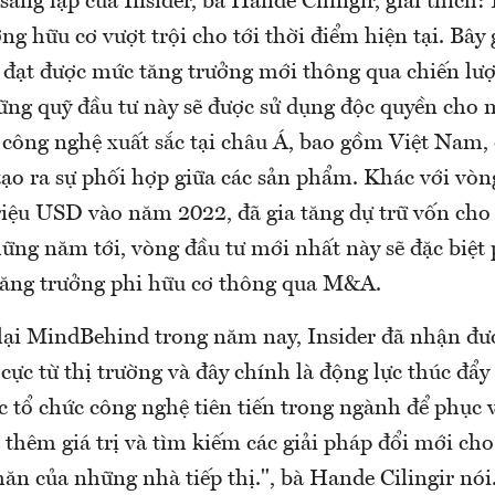
ng lập của Insider, bà Hande Cilingir, giải thích: 
ng hữu cơ vượt trội cho tới thời điểm hiện tại. Bây 
 đạt được mức tăng trưởng mới thông qua chiến lượ
g quỹ đầu tư này sẽ được sử dụng độc quyền cho
y công nghệ xuất sắc tại châu Á, bao gồm Việt Nam,
ạo ra sự phối hợp giữa các sản phẩm. Khác với vòng
triệu USD vào năm 2022, đã gia tăng dự trữ vốn cho 
ững năm tới, vòng đầu tư mới nhất này sẽ đặc biệt
 tăng trưởng phi hữu cơ thông qua M&A.
lại MindBehind trong năm nay, Insider đã nhận đ
cực từ thị trường và đây chính là động lực thúc đẩy
ác tổ chức công nghệ tiên tiến trong ngành để phục
a thêm giá trị và tìm kiếm các giải pháp đổi mới c
ăn của những nhà tiếp thị.", bà Hande Cilingir nói