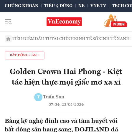
CHỨNG KHOÁN
TIÊU & DÙNG
XE
VNE TV
TECH CO
TIÊU ĐIỂM
ĐẦU TƯ
TÀI CHÍNH
KINH TẾ SỐ
KINH TẾ XANH
BẤT ĐỘNG SẢN
Golden Crown Hai Phong - Kiệt
tác hiện thực mọi giấc mơ xa xỉ
Tuấn Sơn
T
07:34, 23/05/2024
Bằng kỹ nghệ đỉnh cao và tâm huyết với
bất động sản hạng sang, DOJILAND đã