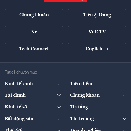
Chứng khoán
Tiêu & Dùng
Xe
VnE TV
Tech Connect
English ++
Tất cả chuyên mục
Kinh tế xanh
Tiêu điểm
Chuyển động xanh
Tài chính
Chứng khoán
Pháp lý
Ngân hàng
Doanh nghiệp niêm yết
Kinh tế số
Hạ tầng
Thương hiệu xanh
Thị trường vốn
Thị trường
Sản phẩm - Thị trường
Bất động sản
Thị trường
Diễn đàn
Thuế
Đầu tư
Tài sản số
Chính sách
Xuất nhập khẩu
Thế giới
Doanh nghiệp