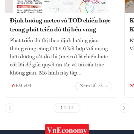
Định hướng metro và TOD chiến lược
K
trong phát triển đô thị bền vững
K
Phát triển đô thị theo định hướng giao
K
thông công cộng (TOD) kết hợp với mạng
V
lưới đường sắt đô thị (metro) là chiến lược
cốt lõi để giải quyết ùn tắc và tái cấu trúc
không gian. Mô hình này tập...
10
bài viết
Xem tất cả
2
1
2
3
4