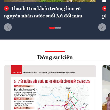
Thanh Hóa khẩn trương làm rõ
nguyên nhân nước suối Xú đổi màu
phí
Dòng sự kiện