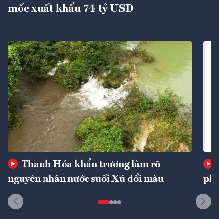
mốc xuất khẩu 74 tỷ USD
Thanh Hóa khẩn trương làm rõ
nguyên nhân nước suối Xú đổi màu
phí