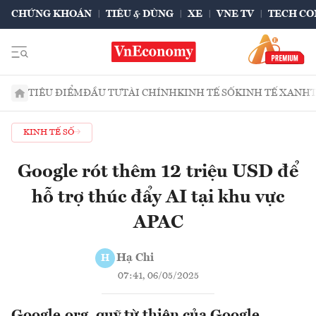
CHỨNG KHOÁN
TIÊU & DÙNG
XE
VNE TV
TECH CO
TIÊU ĐIỂM
ĐẦU TƯ
TÀI CHÍNH
KINH TẾ SỐ
KINH TẾ XANH
KINH TẾ SỐ
Google rót thêm 12 triệu USD để
hỗ trợ thúc đẩy AI tại khu vực
APAC
Hạ Chi
H
07:41, 06/05/2025
Google.org, quỹ từ thiện của Google,