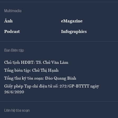
Doanh nghiệp
Địa phương
Thị trường
Bảo hiểm
Multimedia
Sự kiện
Nhân lực
Ảnh
eMagazine
Đẹp +
An sinh
Podcast
Infographics
Giải trí
Y tế
Nhà
Ban Biên tập
Ẩm thực
Chủ tịch HĐBT: TS. Chử Văn Lâm
Tổng biên tập: Chử Thị Hạnh
Tổng thư ký tòa soạn: Đào Quang Bính
Giấy phép Tạp chí điện tử số: 272/GP-BTTTT ngày
26/6/2020
Liên hệ tòa soạn