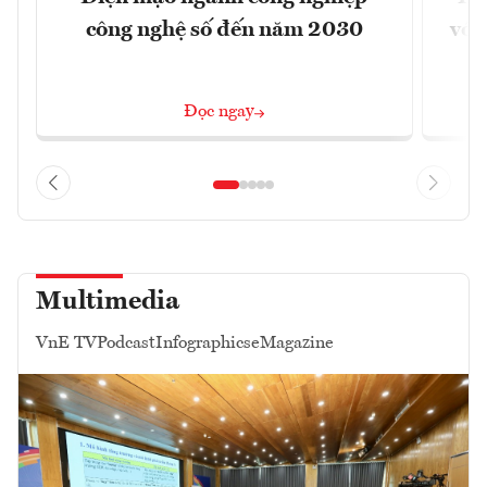
công nghệ số đến năm 2030
với
Đọc ngay
Multimedia
VnE TV
Podcast
Infographics
eMagazine