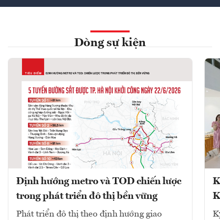
Dòng sự kiện
Định hướng metro và TOD chiến lược
K
trong phát triển đô thị bền vững
K
Phát triển đô thị theo định hướng giao
K