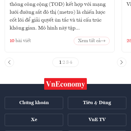
thông công cộng (TOD) kết hợp với mạng
V
lưới đường sắt đô thị (metro) là chiến lược
cốt lõi để giải quyết ùn tắc và tái cấu trúc
không gian. Mô hình này tập...
10
bài viết
Xem tất cả
2
1
2
3
4
Chứng khoán
Tiêu & Dùng
Xe
VnE TV