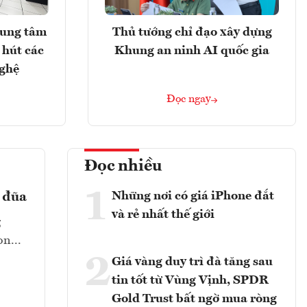
rung tâm
Thủ tướng chỉ đạo xây dựng
 hút các
Khung an ninh AI quốc gia
nghệ
Đọc ngay
Đọc nhiều
1
Những nơi có giá iPhone đắt
ả đũa
và rẻ nhất thế giới
g
n...
2
Giá vàng duy trì đà tăng sau
tin tốt từ Vùng Vịnh, SPDR
Gold Trust bất ngờ mua ròng