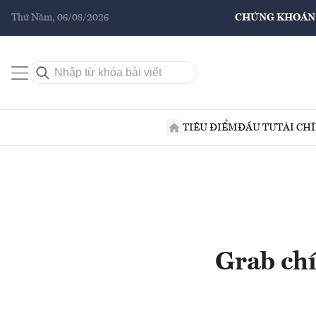
Thứ Năm, 06/08/2026
CHỨNG KHOÁN
TIÊU ĐIỂM
ĐẦU TƯ
TÀI CH
Grab chí