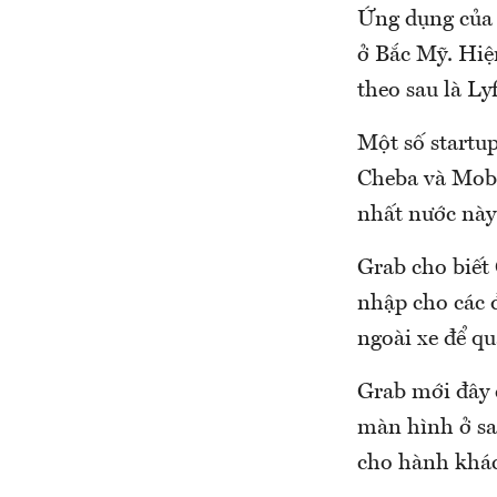
Ứng dụng của 
ở Bắc Mỹ. Hiện
theo sau là Lyf
Một số startu
Cheba và Mobi
nhất nước này
Grab cho biết
nhập cho các đ
ngoài xe để q
Grab mới đây c
màn hình ở sa
cho hành khác