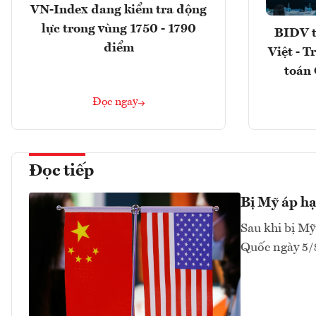
VN-Index đang kiểm tra động
lực trong vùng 1750 - 1790
BIDV t
điểm
Việt - T
toán 
Đọc ngay
Đọc tiếp
Bị Mỹ áp hạ
Sau khi bị Mỹ
Quốc ngày 5/