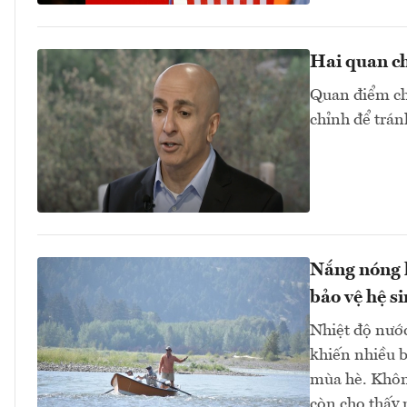
Hai quan ch
Quan điểm chu
chỉnh để trán
Nắng nóng k
bảo vệ hệ si
Nhiệt độ nước
khiến nhiều 
mùa hè. Không
còn cho thấy 