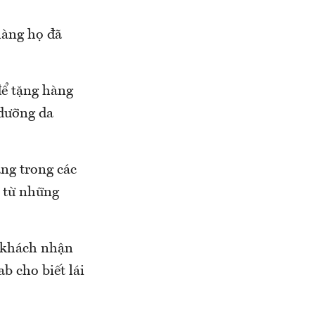
hàng họ đã
để tặng hàng
 dưỡng da
ng trong các
n từ những
h khách nhận
 cho biết lái