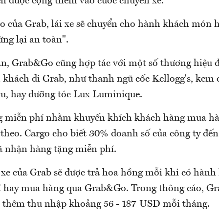
iền được cộng thêm vào cước chuyến xe.
o của Grab, lái xe sẽ chuyển cho hành khách món 
ừng lại an toàn".
n, Grab&Go cũng hợp tác với một số thương hiệu 
khách đi Grab, như thanh ngũ cốc Kellogg's, kem
u, hay dưỡng tóc Lux Luminique.
g miễn phí nhằm khuyến khích khách hàng mua hà
p theo. Cargo cho biết 30% doanh số của công ty đế
ã nhận hàng tặng miễn phí.
ái xe của Grab sẽ được trả hoa hồng mỗi khi có hàn
 hay mua hàng qua Grab&Go. Trong thông cáo, Grab
m thêm thu nhập khoảng 56 - 187 USD mỗi tháng.