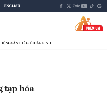
ENGLISH ++
 ĐỘNG SẢN
THẾ GIỚI
DÂN SINH
g tạp hóa