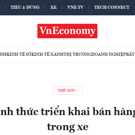
TIÊU & DÙNG
XE
VNE TV
TECH CONNECT
ÍNH
KINH TẾ SỐ
KINH TẾ XANH
THỊ TRƯỜNG
DOANH NGHIỆP
BẤT
THẾ GIỚI
nh thức triển khai bán hàn
trong xe