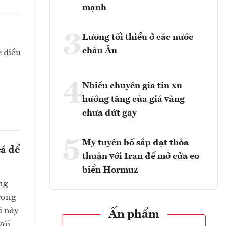
mạnh
3
Lương tối thiểu ở các nước
châu Âu
c điều
4
Nhiều chuyên gia tin xu
hướng tăng của giá vàng
chưa đứt gãy
5
Mỹ tuyên bố sắp đạt thỏa
cá để
thuận với Iran để mở cửa eo
biển Hormuz
ng
rong
i này
Ấn phẩm
với