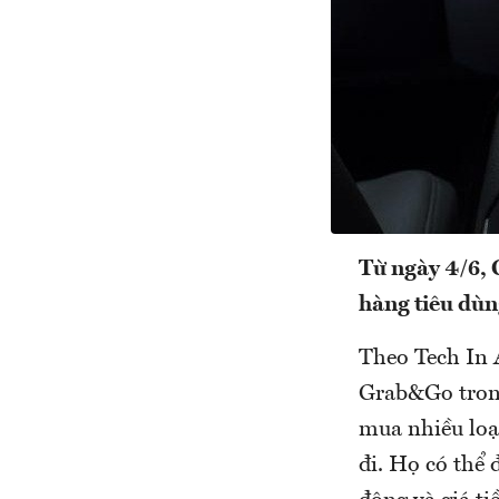
Từ ngày 4/6, 
hàng tiêu dùn
Theo Tech In A
Grab&Go trong
mua nhiều loạ
đi. Họ có thể