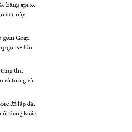
ác hãng gọi xe
hu vực này,
ao gồm Gogo
p gọi xe lớn
 tăng thu
n cả trong và
ore để lắp đặt
 nội dung khác