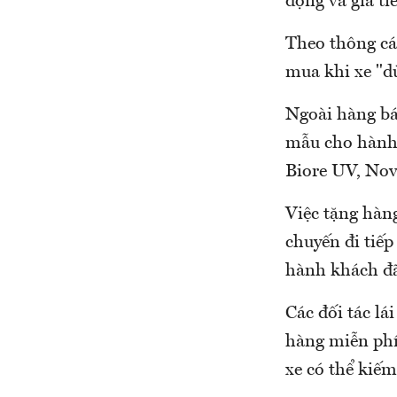
động và giá t
Theo thông cá
mua khi xe "d
Ngoài hàng bá
mẫu cho hành 
Biore UV, Nov
Việc tặng hàn
chuyến đi tiế
hành khách đ
Các đối tác l
hàng miễn phí
xe có thể kiế