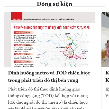
Dòng sự kiện
Định hướng metro và TOD chiến lược
K
trong phát triển đô thị bền vững
K
Phát triển đô thị theo định hướng giao
K
thông công cộng (TOD) kết hợp với mạng
V
lưới đường sắt đô thị (metro) là chiến lược
cốt lõi để giải quyết ùn tắc và tái cấu trúc