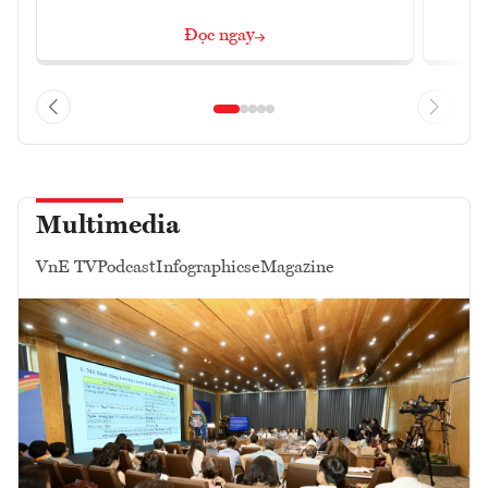
Đọc ngay
Multimedia
VnE TV
Podcast
Infographics
eMagazine