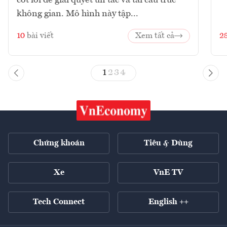
không gian. Mô hình này tập...
10
bài viết
Xem tất cả
2
1
2
3
4
Chứng khoán
Tiêu & Dùng
Xe
VnE TV
Tech Connect
English ++