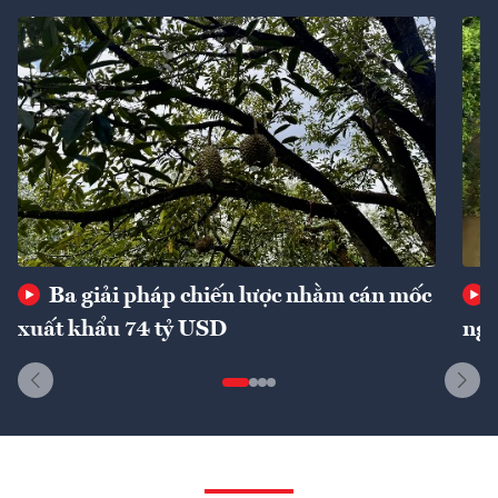
Ba giải pháp chiến lược nhằm cán mốc
xuất khẩu 74 tỷ USD
ngu