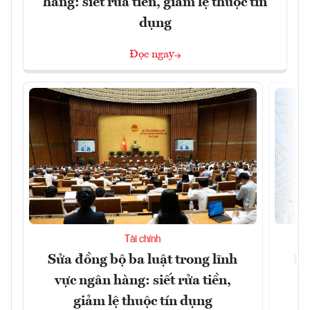
hàng: siết rửa tiền, giảm lệ thuộc tín
dụng
Đọc ngay
Tài chính
Sửa đồng bộ ba luật trong lĩnh
Dư
vực ngân hàng: siết rửa tiền,
v
giảm lệ thuộc tín dụng