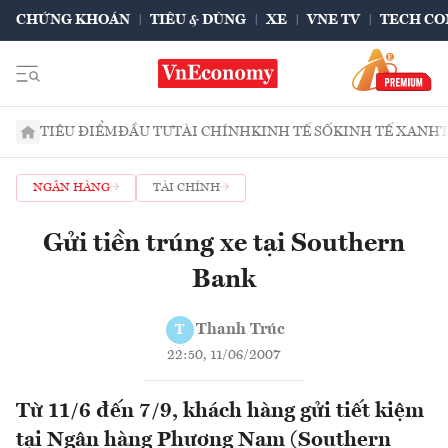
CHỨNG KHOÁN
TIÊU & DÙNG
XE
VNE TV
TECH CO
TIÊU ĐIỂM
ĐẦU TƯ
TÀI CHÍNH
KINH TẾ SỐ
KINH TẾ XANH
NGÂN HÀNG
TÀI CHÍNH
Gửi tiền trúng xe tại Southern
Bank
Thanh Trúc
T
22:50, 11/06/2007
Từ 11/6 đến 7/9, khách hàng gửi tiết kiệm
tại Ngân hàng Phương Nam (Southern