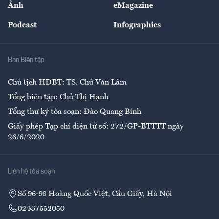
Ảnh
eMagazine
Đẹp +
An sinh
Podcast
Infographics
Giải trí
Y tế
Nhà
Ban Biên tập
Ẩm thực
Chủ tịch HĐBT: TS. Chử Văn Lâm
Tổng biên tập: Chử Thị Hạnh
Tổng thư ký tòa soạn: Đào Quang Bính
Giấy phép Tạp chí điện tử số: 272/GP-BTTTT ngày
26/6/2020
Liên hệ tòa soạn
Số 96-98 Hoàng Quốc Việt, Cầu Giấy, Hà Nội
02437552050