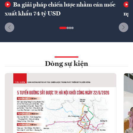
Ba giải pháp chiến lược nhằm cán mốc
xuất khẩu 74 tỷ USD
ngu
Dòng sự kiện