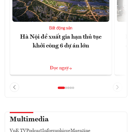
Bất động sản
Hà Nội đề xuất gia hạn thủ tục
Do
khởi công 6 dự án lớn
qu
Đọc ngay
Multimedia
VnE TV
Podcast
Infographics
eMagazine