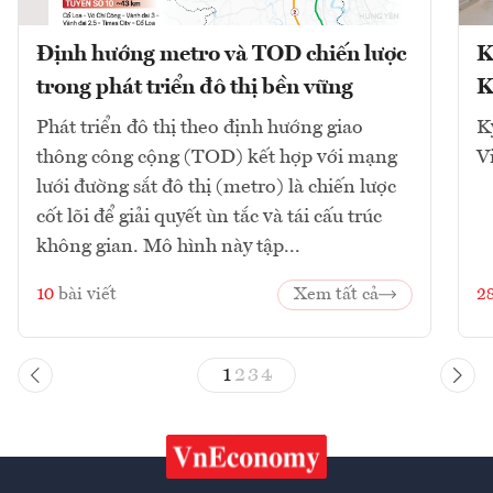
Định hướng metro và TOD chiến lược
K
trong phát triển đô thị bền vững
K
Phát triển đô thị theo định hướng giao
K
thông công cộng (TOD) kết hợp với mạng
V
lưới đường sắt đô thị (metro) là chiến lược
cốt lõi để giải quyết ùn tắc và tái cấu trúc
không gian. Mô hình này tập...
10
bài viết
Xem tất cả
2
1
2
3
4