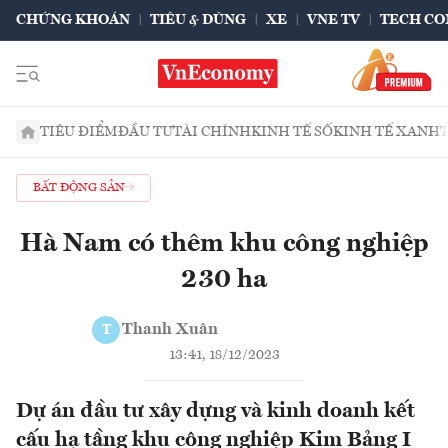
CHỨNG KHOÁN
TIÊU & DÙNG
XE
VNE TV
TECH CO
TIÊU ĐIỂM
ĐẦU TƯ
TÀI CHÍNH
KINH TẾ SỐ
KINH TẾ XANH
BẤT ĐỘNG SẢN
Hà Nam có thêm khu công nghiệp
230 ha
Thanh Xuân
T
13:41, 18/12/2023
Dự án đầu tư xây dựng và kinh doanh kết
cấu hạ tầng khu công nghiệp Kim Bảng I