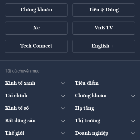
Chứng khoán
Tiêu & Dùng
Xe
VnE TV
Tech Connect
English ++
Tất cả chuyên mục
Kinh tế xanh
Tiêu điểm
Chuyển động xanh
Tài chính
Chứng khoán
Pháp lý
Ngân hàng
Doanh nghiệp niêm yết
Kinh tế số
Hạ tầng
Thương hiệu xanh
Thị trường vốn
Thị trường
Sản phẩm - Thị trường
Bất động sản
Thị trường
Diễn đàn
Thuế
Đầu tư
Tài sản số
Chính sách
Xuất nhập khẩu
Thế giới
Doanh nghiệp
Bảo hiểm
Quốc tế
Dịch vụ số