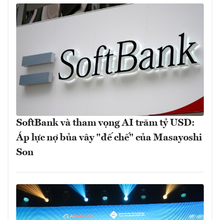
SoftBank và tham vọng AI trăm tỷ USD:
Áp lực nợ bủa vây "đế chế" của Masayoshi
Son