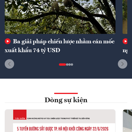
Ba giải pháp chiến lược nhằm cán mốc
xuất khẩu 74 tỷ USD
ngu
Dòng sự kiện