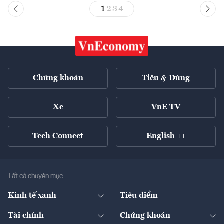
1
2
3
4
Chứng khoán
Tiêu & Dùng
Xe
VnE TV
Tech Connect
English ++
Tất cả chuyên mục
Kinh tế xanh
Tiêu điểm
Chuyển động xanh
Tài chính
Chứng khoán