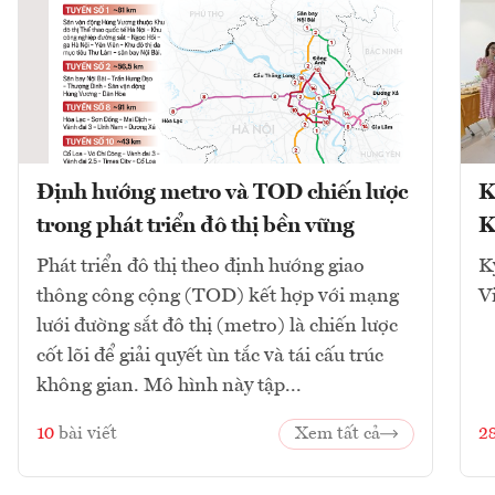
Định hướng metro và TOD chiến lược
K
trong phát triển đô thị bền vững
K
Phát triển đô thị theo định hướng giao
K
thông công cộng (TOD) kết hợp với mạng
V
lưới đường sắt đô thị (metro) là chiến lược
cốt lõi để giải quyết ùn tắc và tái cấu trúc
không gian. Mô hình này tập...
10
bài viết
Xem tất cả
2