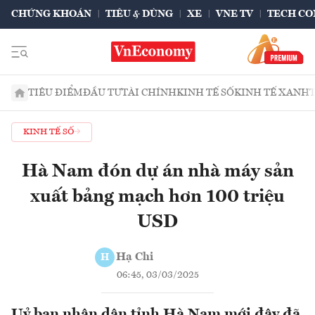
CHỨNG KHOÁN
TIÊU & DÙNG
XE
VNE TV
TECH CO
TIÊU ĐIỂM
ĐẦU TƯ
TÀI CHÍNH
KINH TẾ SỐ
KINH TẾ XANH
KINH TẾ SỐ
Hà Nam đón dự án nhà máy sản
xuất bảng mạch hơn 100 triệu
USD
Hạ Chi
H
06:45, 03/03/2025
Uỷ ban nhân dân tỉnh Hà Nam mới đây đã