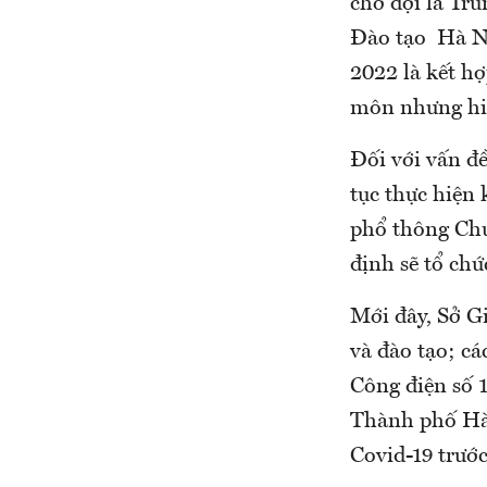
chờ đợi là Tr
Đào tạo Hà Nộ
2022 là kết hợ
môn nhưng hiệ
Đối với vấn đề
tục thực hiện 
phổ thông Chu
định sẽ tổ chứ
Mới đây, Sở G
và đào tạo; cá
Công điện số
Thành phố Hà 
Covid-19 trước