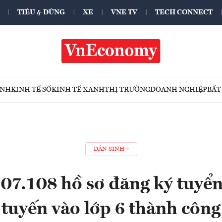
TIÊU & DÙNG
XE
VNE TV
TECH CONNECT
ÍNH
KINH TẾ SỐ
KINH TẾ XANH
THỊ TRƯỜNG
DOANH NGHIỆP
BẤT
DÂN SINH
07.108 hồ sơ đăng ký tuyển
tuyến vào lớp 6 thành công