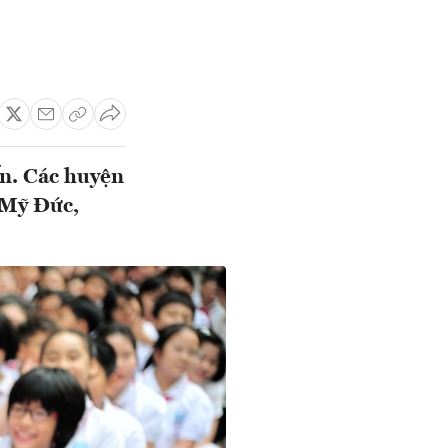
ến. Các huyện
 Mỹ Đức,