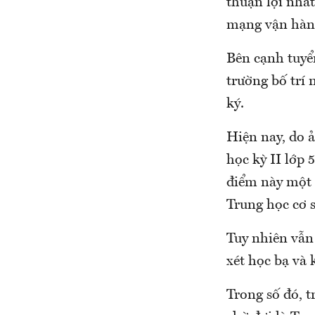
thuận lợi nhất
mạng vận hành
Bên cạnh tuyể
trường bố trí 
ký.
Hiện nay, do 
học kỳ II lớp 
điểm này một 
Trung học cơ 
Tuy nhiên vẫn
xét học bạ và 
Trong số đó, 