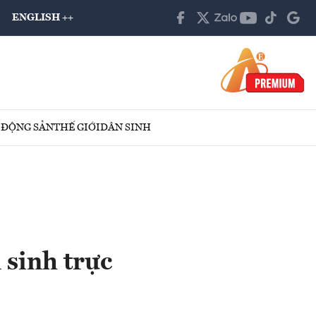
ENGLISH ++
 ĐỘNG SẢN
THẾ GIỚI
DÂN SINH
 sinh trực