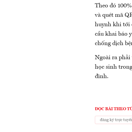
Theo đó 100% c
và quét mã QR 
huynh khi tới 
cầu khai báo 
chống dịch bệ
Ngoài ra phải 
học sinh trong
đình.
ĐỌC BÀI THEO T
đăng ký trực tuyế