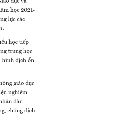
iáo dục và
năm học 2021-
ăng lực các
h.
iểu học tiếp
ờng trung học
 hình dịch ổn
phòng giáo dục
hiện nghiêm
 nhân dân
ng, chống dịch