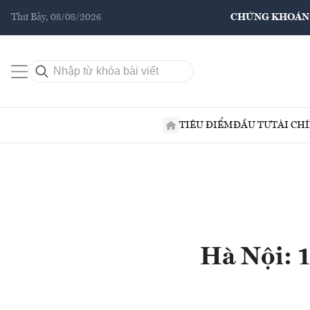
Thứ Bảy, 08/08/2026
CHỨNG KHOÁN
TIÊU ĐIỂM
ĐẦU TƯ
TÀI CH
Hà Nội: 1