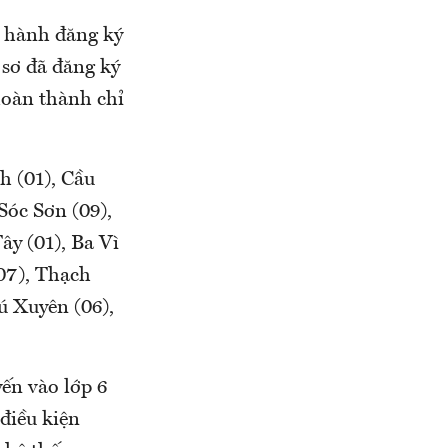
n hành đăng ký
 sơ đã đăng ký
hoàn thành chỉ
h (01), Cầu
Sóc Sơn (09),
ây (01), Ba Vì
07), Thạch
ú Xuyên (06),
ến vào lớp 6
 điều kiện