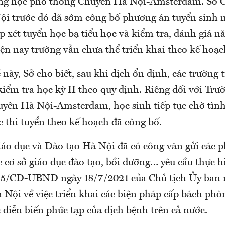
ung học phổ thông Chuyên Hà Nội-Amsterdam. Sở G
i trước đó đã sớm công bố phương án tuyển sinh 
p xét tuyển học bạ tiểu học và kiểm tra, đánh giá n
n nay trường vẫn chưa thể triển khai theo kế hoạc
 này, Sở cho biết, sau khi dịch ổn định, các trường t
kiểm tra học kỳ II theo quy định. Riêng đối với Trư
yên Hà Nội-Amsterdam, học sinh tiếp tục chờ tình
c thi tuyển theo kế hoạch đã công bố.
iáo dục và Đào tạo Hà Nội đã có công văn gửi các 
c cơ sở giáo dục đào tạo, bồi dưỡng… yêu cầu thực 
 15/CĐ-UBND ngày 18/7/2021 của Chủ tịch Ủy ban
Nội về việc triển khai các biện pháp cấp bách phò
 diễn biến phức tạp của dịch bệnh trên cả nước.