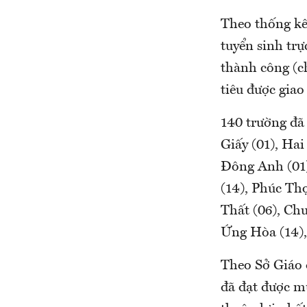
Theo thống kê
tuyển sinh tr
thành công (c
tiêu được gia
140 trường đã
Giấy (01), Ha
Đông Anh (01)
(14), Phúc Th
Thất (06), Ch
Ứng Hòa (14),
Theo Sở Giáo d
đã đạt được mụ