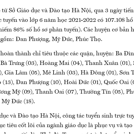
 từ Sở Giáo dục và Đào tạo Hà Nội, qua 3 ngày tiế
ực tuyến vào lớp 6 năm học 2021-2022 có 107.108 hồ
hiếm 86% số hồ sơ phân tuyến). Các huyện cơ bản 
o gồm: Đan Phượng, Mỹ Đức, Phúc Thọ.
 hoàn thành chỉ tiêu thuộc các quận, huyện: Ba Đìn
i Bà Trưng (03), Hoàng Mai (04), Thanh Xuân (01), 
, Gia Lâm (05), Mê Linh (03), Hà Đông (01), Sơn T
ọ (13), Đan Phượng (10), Hoài Đức (01), Quốc Oai (
ương Mỹ (09), Thanh Oai (07), Thường Tín (05), Ph
 Mỹ Đức (18).
ục và Đào tạo Hà Nội, công tác tuyển sinh trực tuy
c tiêu cốt lõi của ngành giáo dục là phục vụ và tạo