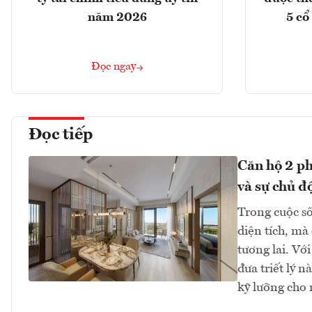
năm 2026
5 cổ
Đọc ngay
Đọc tiếp
Căn hộ 2 ph
và sự chủ đ
Trong cuộc số
diện tích, mà
tương lai. Vớ
đưa triết lý 
kỹ lưỡng cho 