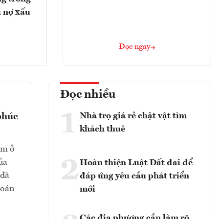
 nợ xấu
Đọc ngay
Đọc nhiều
1
Nhà trọ giá rẻ chật vật tìm
phúc
khách thuê
ằm ở
2
ủa
Hoàn thiện Luật Đất đai để
 đã
đáp ứng yêu cầu phát triển
toán
mới
Các địa phương cần làm rõ