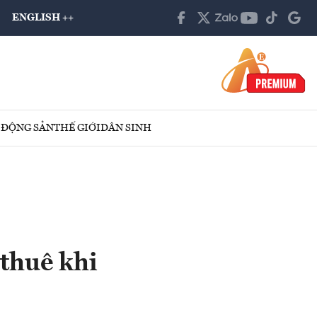
ENGLISH ++
 ĐỘNG SẢN
THẾ GIỚI
DÂN SINH
 thuê khi