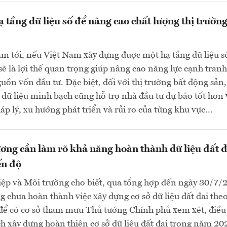
 tầng dữ liệu số để nâng cao chất lượng thị trường
m tới, nếu Việt Nam xây dựng được một hạ tầng dữ liệu s
sẽ là lợi thế quan trọng giúp nâng cao năng lực cạnh tranh
guồn vốn đầu tư. Đặc biệt, đối với thị trường bất động sản
 dữ liệu minh bạch cũng hỗ trợ nhà đầu tư dự báo tốt hơn 
áp lý, xu hướng phát triển và rủi ro của từng khu vực…
ơng cần làm rõ khả năng hoàn thành dữ liệu đất đ
ến độ
ệp và Môi trường cho biết, qua tổng hợp đến ngày 30/7/
g chưa hoàn thành việc xây dựng cơ sở dữ liệu đất đai theo
 để có cơ sở tham mưu Thủ tướng Chính phủ xem xét, điều
h xây dựng hoàn thiện cơ sở dữ liệu đất đai trong năm 202