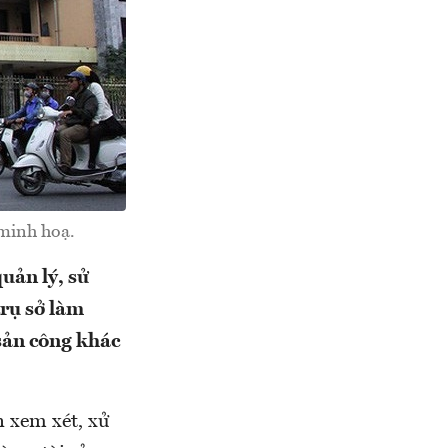
 minh hoạ.
uản lý, sử
trụ sở làm
i sản công khác
 xem xét, xử