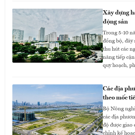
Xây dựng hạ
động sản
Trong 5-10 nă
đồng bộ, đây 
thu hút các n
năng tiếp cận
quy hoạch, ph
Các địa phư
theo mốc ti
Bộ Nông nghi
các địa phươn
độ được giao
chỉnh kế hoạc