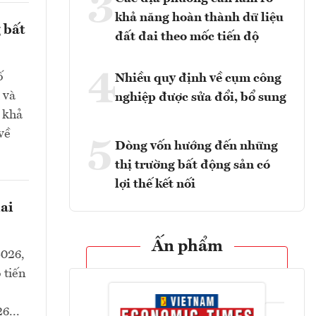
3
khả năng hoàn thành dữ liệu
 bất
đất đai theo mốc tiến độ
4
ố
Nhiều quy định về cụm công
 và
nghiệp được sửa đổi, bổ sung
, khả
về
5
Dòng vốn hướng đến những
thị trường bất động sản có
lợi thế kết nối
ai
Ấn phẩm
2026,
 tiến
6...