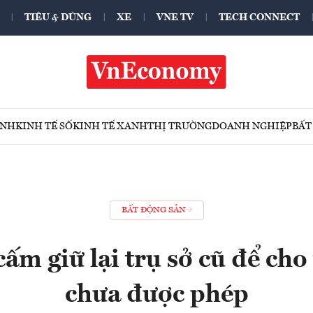
TIÊU & DÙNG
XE
VNE TV
TECH CONNECT
ÍNH
KINH TẾ SỐ
KINH TẾ XANH
THỊ TRƯỜNG
DOANH NGHIỆP
BẤT
BẤT ĐỘNG SẢN
ấm giữ lại trụ sở cũ để cho
chưa được phép