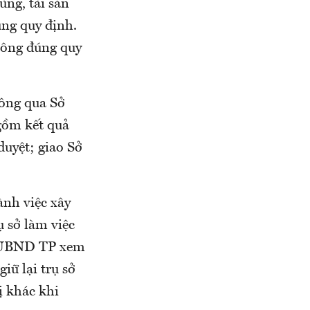
ùng, tài sản
úng quy định.
không đúng quy
ông qua Sở
 gồm kết quả
duyệt; giao Sở
ành việc xây
ụ sở làm việc
o UBND TP xem
iữ lại trụ sở
ị khác khi