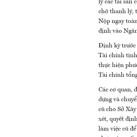
lý các tài sản
chờ thanh lý,
Nộp ngay toàn 
định vào Ngân
Định kỳ trước
Tài chính tình
thực hiện phươ
Tài chính tổn
Các cơ quan, đ
dựng và chuyển
cũ cho Sở Xây
xét, quyết địn
làm việc cũ để