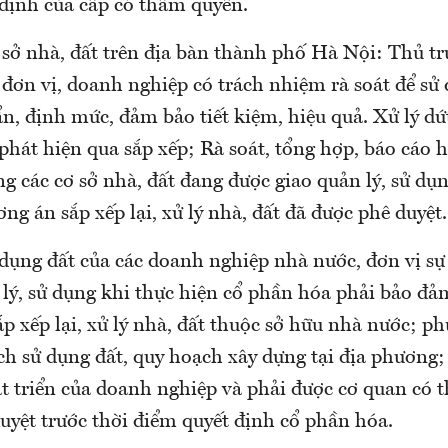
 định của cấp có thẩm quyền.
 sở nhà, đất trên địa bàn thành phố Hà Nội: Thủ tr
 đơn vị, doanh nghiệp có trách nhiệm rà soát để sử
n, định mức, đảm bảo tiết kiệm, hiệu quả. Xử lý dứ
phát hiện qua sắp xếp; Rà soát, tổng hợp, báo cáo h
ng các cơ sở nhà, đất đang được giao quản lý, sử dụ
ng án sắp xếp lại, xử lý nhà, đất đã được phê duyệt.
dụng đất của các doanh nghiệp nhà nước, đơn vị sự
 lý, sử dụng khi thực hiện cổ phần hóa phải bảo đả
ắp xếp lại, xử lý nhà, đất thuộc sở hữu nhà nước; p
ch sử dụng đất, quy hoạch xây dựng tại địa phương;
át triển của doanh nghiệp và phải được cơ quan có
uyệt trước thời điểm quyết định cổ phần hóa.