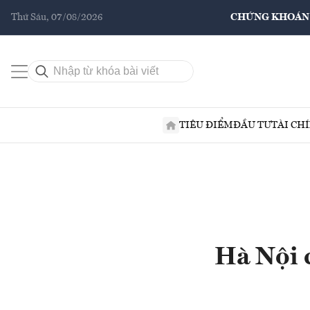
Thứ Sáu, 07/08/2026
CHỨNG KHOÁN
TIÊU ĐIỂM
ĐẦU TƯ
TÀI CH
Hà Nội c