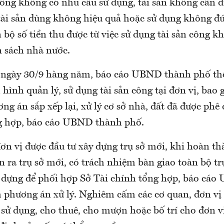
 công không có nhu cầu sử dụng, tài sản không cần d
 tài sản dùng không hiệu quả hoặc sử dụng không đ
bộ số tiền thu được từ việc sử dụng tài sản công 
 sách nhà nước.
 ngày 30/9 hàng năm, báo cáo UBND thành phố th
 hình quản lý, sử dụng tài sản công tại đơn vị, bao
ng án sắp xếp lại, xử lý cơ sở nhà, đất đã được phê 
g hợp, báo cáo UBND thành phố.
ơn vị được đầu tư xây dựng trụ sở mới, khi hoàn th
 ra trụ sở mới, có trách nhiệm bàn giao toàn bộ tr
 dựng để phối hợp Sở Tài chính tổng hợp, báo cá
h phương án xử lý. Nghiêm cấm các cơ quan, đơn vị g
 sử dụng, cho thuê, cho mượn hoặc bố trí cho đơn v