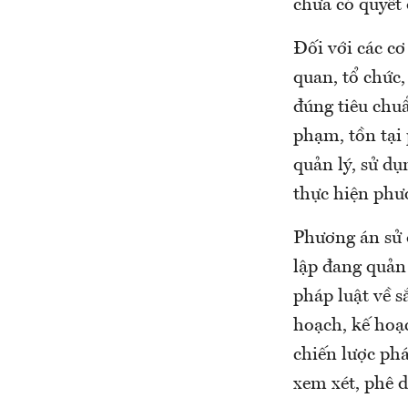
chưa có quyết
Đối với các cơ
quan, tổ chức,
đúng tiêu chuẩ
phạm, tồn tại 
quản lý, sử dụ
thực hiện phươ
Phương án sử 
lập đang quản
pháp luật về s
hoạch, kế hoạ
chiến lược ph
xem xét, phê d