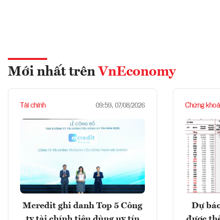
Mới nhất trên
VnEconomy
Tài chính
Chứng khoá
09:59, 07/08/2026
Mcredit ghi danh Top 5 Công
Dự báo
ty tài chính tiêu dùng uy tín
được th