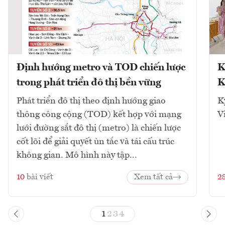
Định hướng metro và TOD chiến lược
K
trong phát triển đô thị bền vững
K
Phát triển đô thị theo định hướng giao
K
thông công cộng (TOD) kết hợp với mạng
V
lưới đường sắt đô thị (metro) là chiến lược
cốt lõi để giải quyết ùn tắc và tái cấu trúc
không gian. Mô hình này tập...
10
bài viết
Xem tất cả
2
1
2
3
4