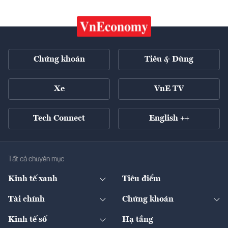
Chứng khoán
Tiêu & Dùng
Xe
VnE TV
Tech Connect
English ++
Tất cả chuyên mục
Kinh tế xanh
Tiêu điểm
Chuyển động xanh
Tài chính
Chứng khoán
Pháp lý
Ngân hàng
Doanh nghiệp niêm yết
Kinh tế số
Hạ tầng