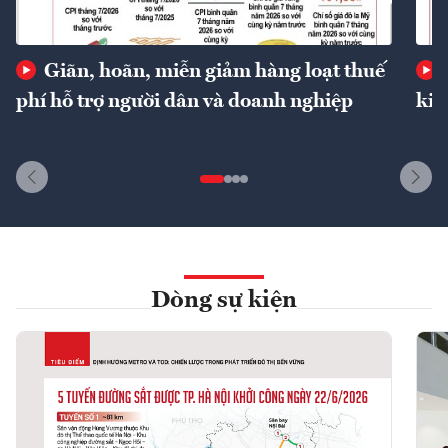
Giãn, hoãn, miễn giảm hàng loạt thuế
phí hỗ trợ người dân và doanh nghiệp
kin
Dòng sự kiện