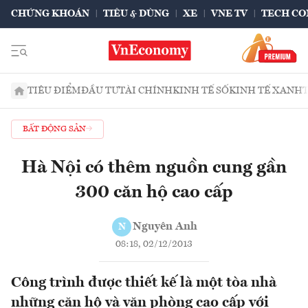
CHỨNG KHOÁN
TIÊU & DÙNG
XE
VNE TV
TECH CO
TIÊU ĐIỂM
ĐẦU TƯ
TÀI CHÍNH
KINH TẾ SỐ
KINH TẾ XANH
BẤT ĐỘNG SẢN
Hà Nội có thêm nguồn cung gần
300 căn hộ cao cấp
Nguyên Anh
N
08:18, 02/12/2013
Công trình được thiết kế là một tòa nhà
những căn hộ và văn phòng cao cấp với