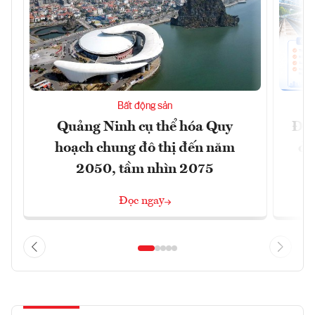
Bất động sản
Quảng Ninh cụ thể hóa Quy
Đồn
hoạch chung đô thị đến năm
dự
2050, tầm nhìn 2075
Đọc ngay