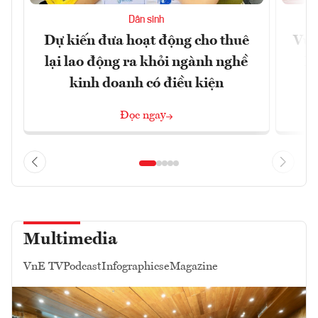
Dân sinh
Dự kiến đưa hoạt động cho thuê
Vươ
lại lao động ra khỏi ngành nghề
Họ
kinh doanh có điều kiện
Đọc ngay
Multimedia
VnE TV
Podcast
Infographics
eMagazine