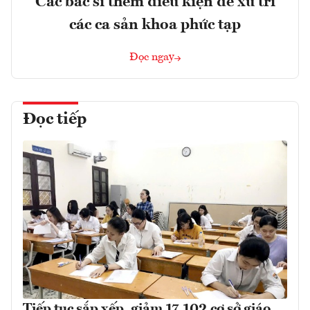
Các bác sĩ thêm điều kiện để xử trí
các ca sản khoa phức tạp
Đọc ngay
Đọc tiếp
Tiếp tục sắp xếp, giảm 17.102 cơ sở giáo