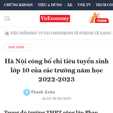
CHỨNG KHOÁN
TIÊU & DÙNG
XE
VNE TV
TECH CO
TIÊU ĐIỂM
ĐẦU TƯ
TÀI CHÍNH
KINH TẾ SỐ
KINH TẾ XANH
DÂN SINH
Hà Nội công bố chỉ tiêu tuyển sinh
lớp 10 của các trường năm học
2022-2023
Thanh Xuân
T
16:33, 06/05/2022
Trong đó trường THPT công lập Phan