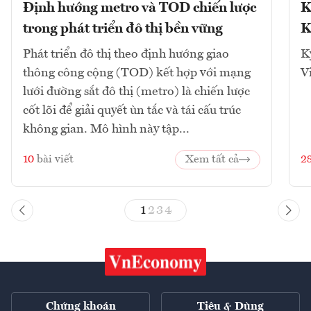
Định hướng metro và TOD chiến lược
K
trong phát triển đô thị bền vững
K
Phát triển đô thị theo định hướng giao
K
thông công cộng (TOD) kết hợp với mạng
V
lưới đường sắt đô thị (metro) là chiến lược
cốt lõi để giải quyết ùn tắc và tái cấu trúc
không gian. Mô hình này tập...
10
bài viết
Xem tất cả
2
1
2
3
4
Chứng khoán
Tiêu & Dùng