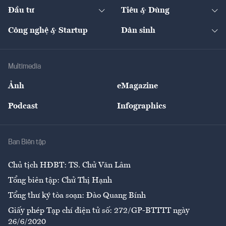
Chuyển động 24h
Đối thoại
The Guide
Video
Đầu tư
Tiêu & Dùng
Quản trị số
Cafe BĐS
Thị trường
Kinh doanh
Kết nối
Tạp chí kinh tế Việt Nam
eMagazine
Nhà đầu tư
Du lịch
Công nghệ & Startup
Dân sinh
Tư vấn
Nông sản
Doanh nhân
Tư vấn Tiêu & Dùng
Infographics
Hạ tầng
Sức khỏe
Khung pháp lý
Doanh nghiệp
Địa phương
Thị trường
Bảo hiểm
Multimedia
Sự kiện
Nhân lực
Ảnh
eMagazine
Đẹp +
An sinh
Podcast
Infographics
Giải trí
Y tế
Nhà
Ban Biên tập
Ẩm thực
Chủ tịch HĐBT: TS. Chử Văn Lâm
Tổng biên tập: Chử Thị Hạnh
Tổng thư ký tòa soạn: Đào Quang Bính
Giấy phép Tạp chí điện tử số: 272/GP-BTTTT ngày
26/6/2020