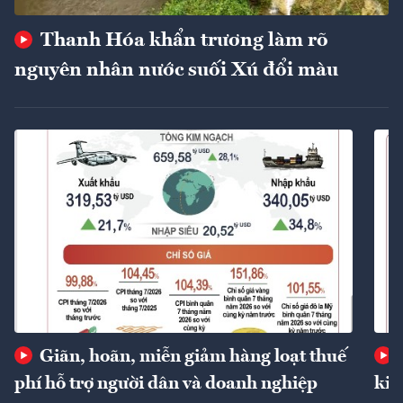
Thanh Hóa khẩn trương làm rõ
nguyên nhân nước suối Xú đổi màu
Giãn, hoãn, miễn giảm hàng loạt thuế
phí hỗ trợ người dân và doanh nghiệp
kin