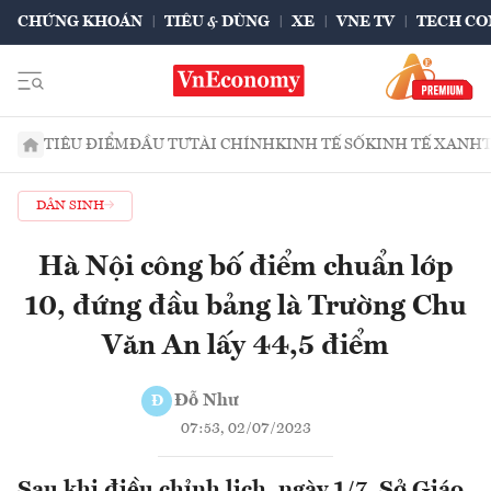
CHỨNG KHOÁN
TIÊU & DÙNG
XE
VNE TV
TECH CO
TIÊU ĐIỂM
ĐẦU TƯ
TÀI CHÍNH
KINH TẾ SỐ
KINH TẾ XANH
DÂN SINH
Hà Nội công bố điểm chuẩn lớp
10, đứng đầu bảng là Trường Chu
Văn An lấy 44,5 điểm
Đỗ Như
Đ
07:53, 02/07/2023
Sau khi điều chỉnh lịch, ngày 1/7, Sở Giáo