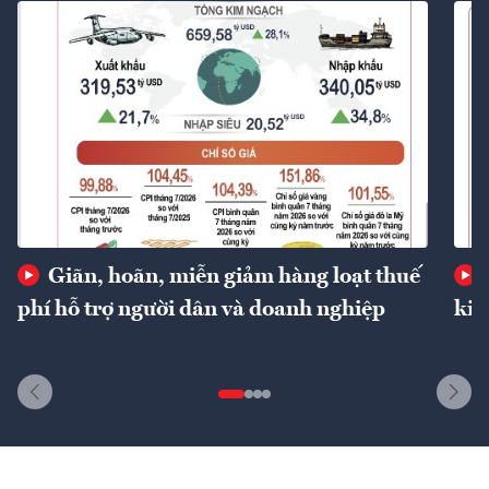
Giãn, hoãn, miễn giảm hàng loạt thuế
phí hỗ trợ người dân và doanh nghiệp
kin