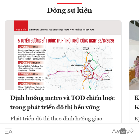
Dòng sự kiện
Định hướng metro và TOD chiến lược
K
trong phát triển đô thị bền vững
K
Phát triển đô thị theo định hướng giao
K
thông công cộng (TOD) kết hợp với mạng
V
lưới đường sắt đô thị (metro) là chiến lược