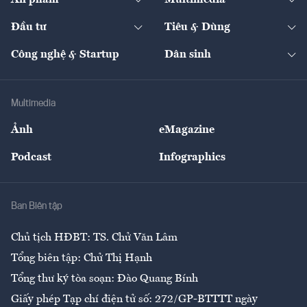
Ấn phẩm
Multimedia
Khung pháp lý
Start-up
Dự án
Công nghiệp
Chuyển động 24h
Đối thoại
The Guide
Video
Đầu tư
Tiêu & Dùng
Quản trị số
Cafe BĐS
Thị trường
Kinh doanh
Kết nối
Tạp chí kinh tế Việt Nam
eMagazine
Nhà đầu tư
Du lịch
Công nghệ & Startup
Dân sinh
Tư vấn
Nông sản
Doanh nhân
Tư vấn Tiêu & Dùng
Infographics
Hạ tầng
Sức khỏe
Khung pháp lý
Doanh nghiệp
Địa phương
Thị trường
Bảo hiểm
Multimedia
Sự kiện
Nhân lực
Ảnh
eMagazine
Đẹp +
An sinh
Podcast
Infographics
Giải trí
Y tế
Nhà
Ban Biên tập
Ẩm thực
Chủ tịch HĐBT: TS. Chử Văn Lâm
Tổng biên tập: Chử Thị Hạnh
Tổng thư ký tòa soạn: Đào Quang Bính
Giấy phép Tạp chí điện tử số: 272/GP-BTTTT ngày