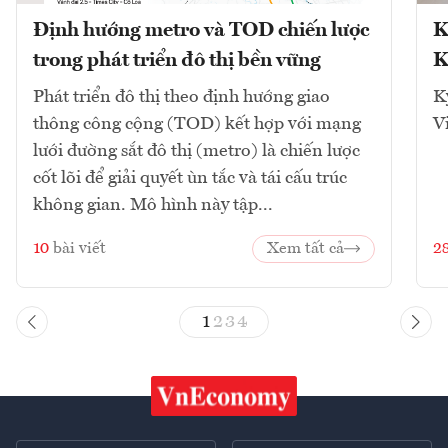
Định hướng metro và TOD chiến lược
K
trong phát triển đô thị bền vững
K
Phát triển đô thị theo định hướng giao
K
thông công cộng (TOD) kết hợp với mạng
V
lưới đường sắt đô thị (metro) là chiến lược
cốt lõi để giải quyết ùn tắc và tái cấu trúc
không gian. Mô hình này tập...
10
bài viết
Xem tất cả
2
1
2
3
4