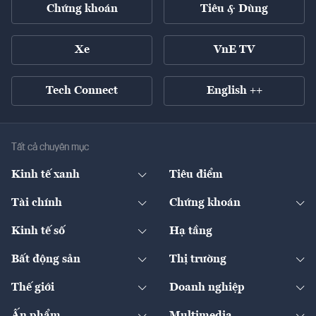
Chứng khoán
Tiêu & Dùng
Xe
VnE TV
Tech Connect
English ++
Tất cả chuyên mục
Kinh tế xanh
Tiêu điểm
Chuyển động xanh
Tài chính
Chứng khoán
Pháp lý
Ngân hàng
Doanh nghiệp niêm yết
Kinh tế số
Hạ tầng
Thương hiệu xanh
Thị trường vốn
Thị trường
Sản phẩm - Thị trường
Bất động sản
Thị trường
Diễn đàn
Thuế
Đầu tư
Tài sản số
Chính sách
Xuất nhập khẩu
Thế giới
Doanh nghiệp
Bảo hiểm
Quốc tế
Dịch vụ số
Thị trường
Khung pháp lý
Kinh tế
Chuyển động