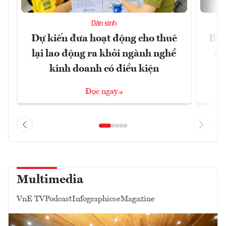
Dân sinh
Dự kiến đưa hoạt động cho thuê
Bộ 
lại lao động ra khỏi ngành nghề
ng
kinh doanh có điều kiện
Đọc ngay
Multimedia
VnE TV
Podcast
Infographics
eMagazine