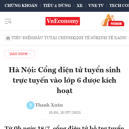
CHỨNG KHOÁN
TIÊU & DÙNG
XE
VNE TV
TECH CO
TIÊU ĐIỂM
ĐẦU TƯ
TÀI CHÍNH
KINH TẾ SỐ
KINH TẾ XANH
DÂN SINH
Hà Nội: Cổng điện tử tuyển sinh
trực tuyến vào lớp 6 được kích
hoạt
Thanh Xuân
T
18:05, 18/07/2021
Từ 0h ngày 18/7, cổng điện tử hỗ trợ tuyển