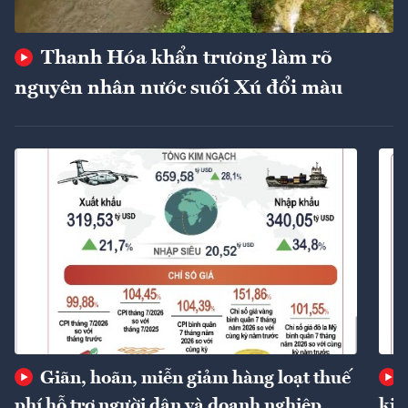
Thanh Hóa khẩn trương làm rõ
nguyên nhân nước suối Xú đổi màu
Giãn, hoãn, miễn giảm hàng loạt thuế
phí hỗ trợ người dân và doanh nghiệp
kin