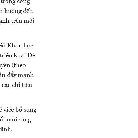
 trong công
nh hướng đến
hành trên môi
 Sở Khoa học
triển khai Đề
uyến (theo
cần đẩy mạnh
các chỉ tiêu
 việc bổ sung
ổi mới sáng
định.