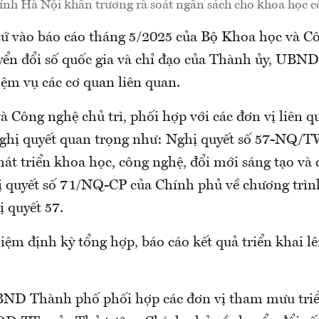
ính Hà Nội khẩn trương rà soát ngân sách cho khoa học 
cứ vào báo cáo tháng 5/2025 của Bộ Khoa học và C
yển đổi số quốc gia và chỉ đạo của Thành ủy, UBN
ệm vụ các cơ quan liên quan.
 Công nghệ chủ trì, phối hợp với các đơn vị liên q
nghị quyết quan trọng như: Nghị quyết số 57-NQ/T
hát triển khoa học, công nghệ, đổi mới sáng tạo và 
ị quyết số 71/NQ-CP của Chính phủ về chương trì
 quyết 57.
hiệm định kỳ tổng hợp, báo cáo kết quả triển khai
ND Thành phố phối hợp các đơn vị tham mưu triể