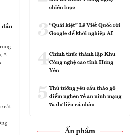
chiến lược
3
“Quái kiệt” Lê Viết Quốc rời
g đầu
Google để khởi nghiệp AI
trong
4
Chính thức thành lập Khu
, 2
Công nghệ cao tỉnh Hưng
p
Yên
5
Thủ tướng yêu cầu tháo gỡ
điểm nghẽn về an ninh mạng
và dữ liệu cá nhân
c cắt
hông
Ấn phẩm