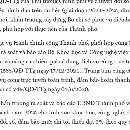
QĐ-TTg của Thủ tướng Chính phủ về chuyển đổi số
iều hành dựa trên dữ liệu (giai đoạn 2024–2025, đị
hời, khẩn trương xây dựng Bộ chỉ số phục vụ điều 
, phù hợp với thực tiễn của Thành phố.
ục vụ Hành chính công Thành phố, phối hợp cùng
 rà soát và báo cáo Bộ Khoa học và Công nghệ việc 
n và nâng cao hiệu quả sử dụng dịch vụ công trực t
 1588/QĐ-TTg ngày 17/12/2024). Trung tâm cũng 
vụ công trực tuyến toàn trình, đảm bảo hoàn thành 
nh số 749/QĐ-TTg ngày 03/6/2020.
khẩn trương rà soát và báo cáo UBND Thành phố về
sách năm 2025 cho lĩnh vực khoa học, công nghệ, đ
đổi số, đảm bảo mức chi tối thiểu đạt 3% theo quy 