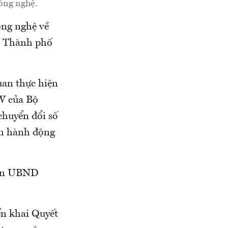
công nghệ.
ông nghệ về
D Thành phố
uan thực hiện
W của Bộ
chuyển đổi số
nh hành động
 lên UBND
n khai Quyết