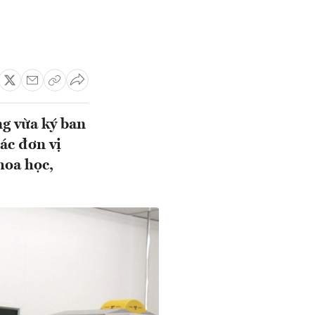
g vừa ký ban
ác đơn vị
hoa học,