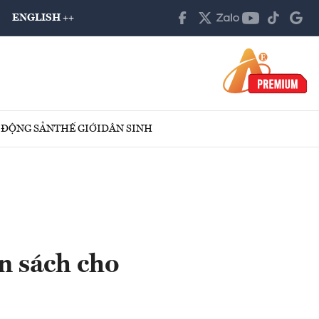
ENGLISH ++
 ĐỘNG SẢN
THẾ GIỚI
DÂN SINH
n sách cho