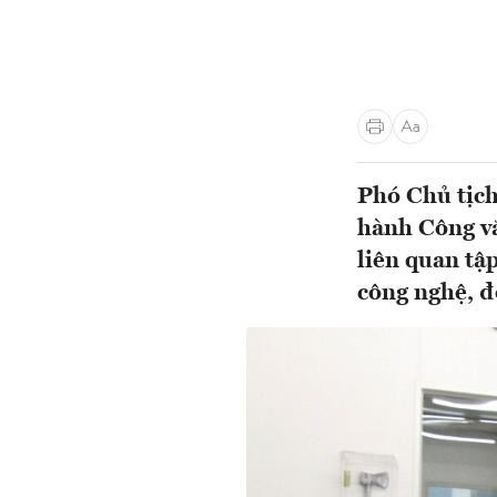
Phó Chủ tịc
hành Công v
liên quan tậ
công nghệ, đổ