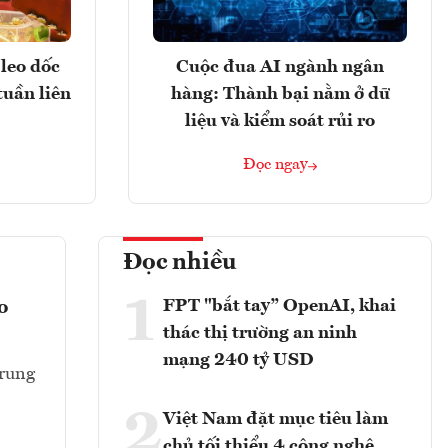
leo dốc
Cuộc đua AI ngành ngân
tuần liên
hàng: Thành bại nằm ở dữ
liệu và kiểm soát rủi ro
Đọc ngay
Đọc nhiều
1
FPT "bắt tay” OpenAI, khai
o
thác thị trường an ninh
mạng 240 tỷ USD
Trung
2
Việt Nam đặt mục tiêu làm
chủ tối thiểu 4 công nghệ