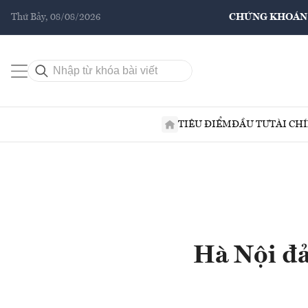
Thứ Bảy, 08/08/2026
CHỨNG KHOÁN
TIÊU ĐIỂM
ĐẦU TƯ
TÀI CH
Hà Nội đả