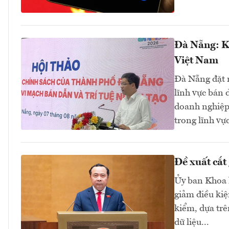
Đà Nẵng: K
Việt Nam
Đà Nẵng đặt m
lĩnh vực bán 
doanh nghiệp 
trong lĩnh vự
Đề xuất cắt
Ủy ban Khoa h
giảm điều ki
kiểm, dựa trê
dữ liệu...