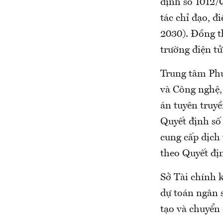
định số 1012/
tác chỉ đạo, đ
2030). Đồng t
trường điện tử
Trung tâm Ph
và Công nghệ,
án tuyên truyề
Quyết định số
cung cấp dịch 
theo Quyết đị
Sở Tài chính 
dự toán ngân 
tạo và chuyển 