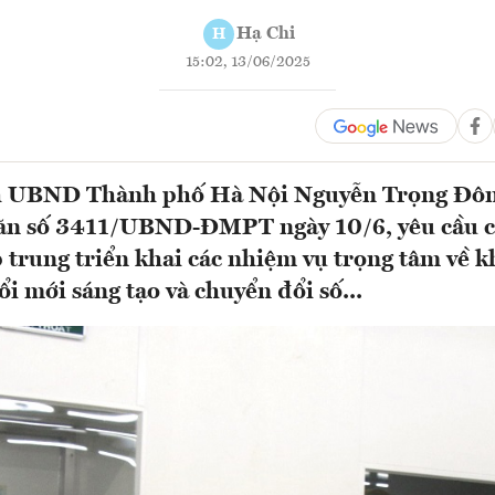
Hạ Chi
H
15:02, 13/06/2025
h UBND Thành phố Hà Nội Nguyễn Trọng Đôn
ăn số 3411/UBND-ĐMPT ngày 10/6, yêu cầu c
p trung triển khai các nhiệm vụ trọng tâm về k
i mới sáng tạo và chuyển đổi số...