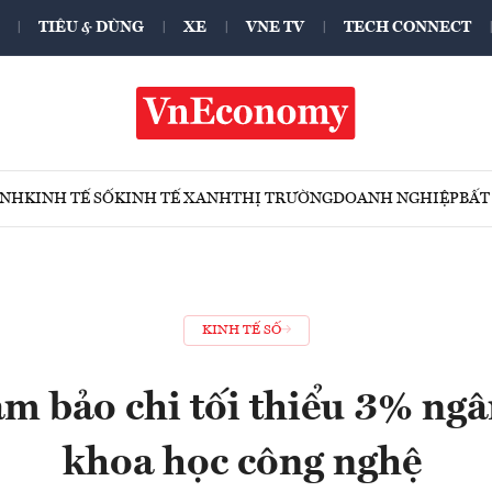
TIÊU & DÙNG
XE
VNE TV
TECH CONNECT
ÍNH
KINH TẾ SỐ
KINH TẾ XANH
THỊ TRƯỜNG
DOANH NGHIỆP
BẤT
KINH TẾ SỐ
m bảo chi tối thiểu 3% ngâ
khoa học công nghệ