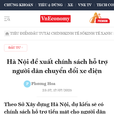
CHỨNG KHOÁN
TIÊU & DÙNG
XE
VNE TV
TECH CO
TIÊU ĐIỂM
ĐẦU TƯ
TÀI CHÍNH
KINH TẾ SỐ
KINH TẾ XANH
ĐẦU TƯ
Hà Nội đề xuất chính sách hỗ trợ
người dân chuyển đổi xe điện
Phương Hoa
P
23:37, 17/07/2025
Theo Sở Xây dựng Hà Nội, dự kiến sẽ có
chính sách hỗ trợ tiền mặt cho người dân