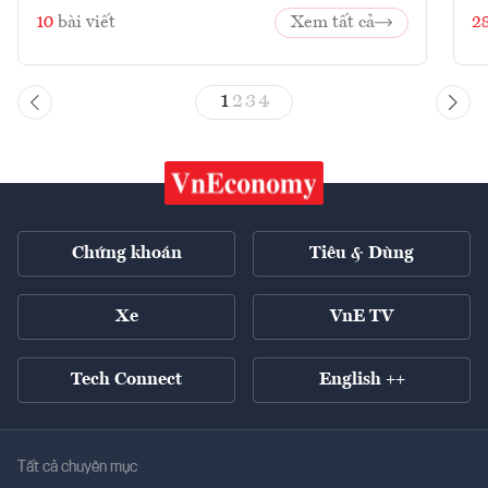
10
bài viết
Xem tất cả
2
1
2
3
4
Chứng khoán
Tiêu & Dùng
Xe
VnE TV
Tech Connect
English ++
Tất cả chuyên mục