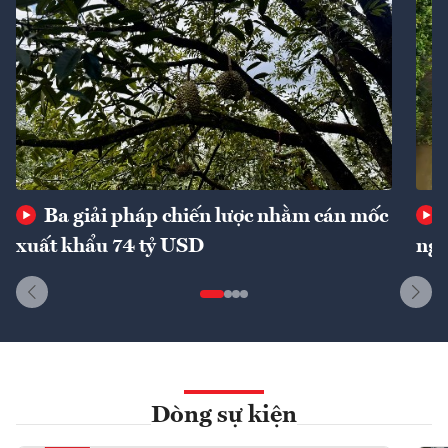
Ba giải pháp chiến lược nhằm cán mốc
xuất khẩu 74 tỷ USD
ngu
Dòng sự kiện