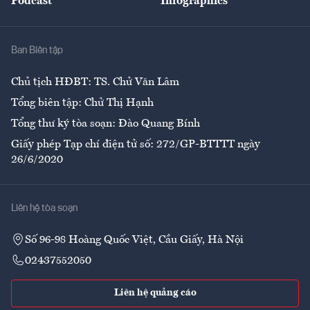
Podcast
Infographics
Giải trí
Y tế
Nhà
Ban Biên tập
Ẩm thực
Chủ tịch HĐBT: TS. Chử Văn Lâm
Tổng biên tập: Chử Thị Hạnh
Tổng thư ký tòa soạn: Đào Quang Bính
Giấy phép Tạp chí điện tử số: 272/GP-BTTTT ngày
26/6/2020
Liên hệ tòa soạn
Số 96-98 Hoàng Quốc Việt, Cầu Giấy, Hà Nội
02437552050
Liên hệ quảng cáo