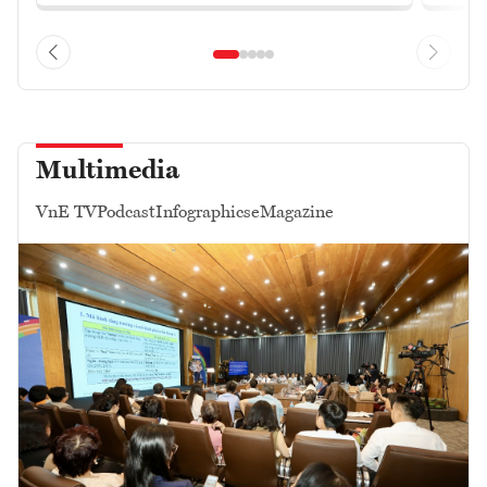
Multimedia
VnE TV
Podcast
Infographics
eMagazine