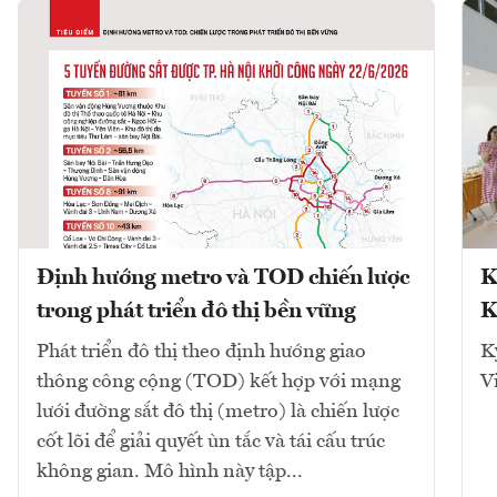
Định hướng metro và TOD chiến lược
K
trong phát triển đô thị bền vững
K
Phát triển đô thị theo định hướng giao
K
thông công cộng (TOD) kết hợp với mạng
V
lưới đường sắt đô thị (metro) là chiến lược
cốt lõi để giải quyết ùn tắc và tái cấu trúc
không gian. Mô hình này tập...