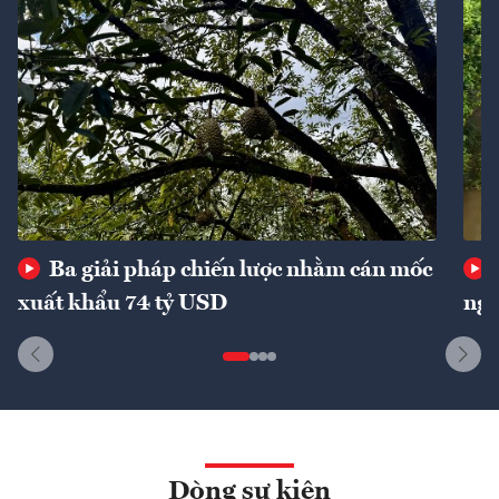
Ba giải pháp chiến lược nhằm cán mốc
xuất khẩu 74 tỷ USD
ngu
Dòng sự kiện