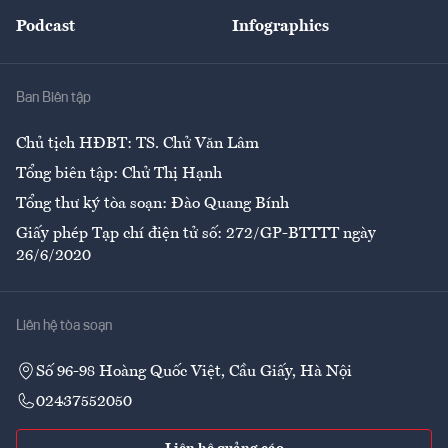
Đẹp +
An sinh
Podcast
Infographics
Giải trí
Y tế
Nhà
Ban Biên tập
Ẩm thực
Chủ tịch HĐBT: TS. Chử Văn Lâm
Tổng biên tập: Chử Thị Hạnh
Tổng thư ký tòa soạn: Đào Quang Bính
Giấy phép Tạp chí điện tử số: 272/GP-BTTTT ngày
26/6/2020
Liên hệ tòa soạn
Số 96-98 Hoàng Quốc Việt, Cầu Giấy, Hà Nội
02437552050