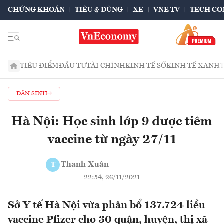
CHỨNG KHOÁN
TIÊU & DÙNG
XE
VNE TV
TECH CO
TIÊU ĐIỂM
ĐẦU TƯ
TÀI CHÍNH
KINH TẾ SỐ
KINH TẾ XANH
DÂN SINH
Hà Nội: Học sinh lớp 9 được tiêm
vaccine từ ngày 27/11
Thanh Xuân
T
22:54, 26/11/2021
Sở Y tế Hà Nội vừa phân bổ 137.724 liều
vaccine Pfizer cho 30 quận, huyện, thị xã