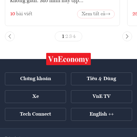
không gian. Mô hình này tập...
10
bài viết
Xem tất cả
2
1
2
3
4
Chứng khoán
Tiêu & Dùng
Xe
VnE TV
Tech Connect
English ++