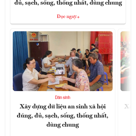
đủ, sạch, sống, thống nhất, dùng chung
Đọc ngay
Dân sinh
Xây dựng dữ liệu an sinh xã hội
Xây
đúng, đủ, sạch, sống, thống nhất,
dùng chung