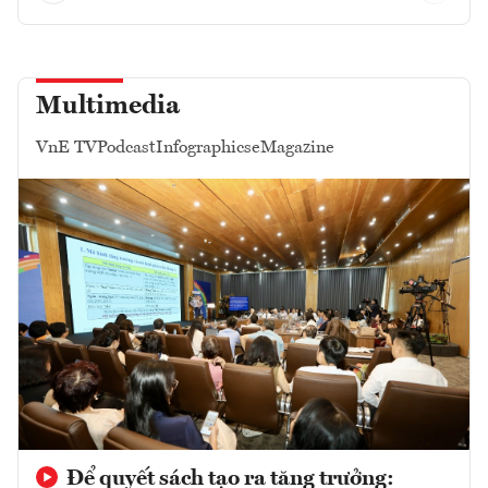
Multimedia
VnE TV
Podcast
Infographics
eMagazine
Để quyết sách tạo ra tăng trưởng: