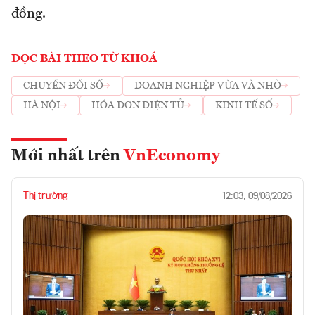
đồng.
ĐỌC BÀI THEO TỪ KHOÁ
CHUYỂN ĐỔI SỐ
DOANH NGHIỆP VỪA VÀ NHỎ
HÀ NỘI
HÓA ĐƠN ĐIỆN TỬ
KINH TẾ SỐ
Mới nhất trên
VnEconomy
Thị trường
12:03, 09/08/2026