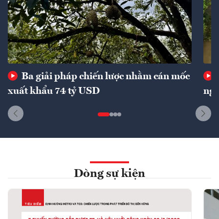
Ba giải pháp chiến lược nhằm cán mốc
xuất khẩu 74 tỷ USD
ngu
Dòng sự kiện