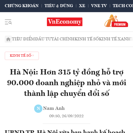
CHỨNG KHOÁN
TIÊU & DÙNG
XE
VNE TV
TECH CO
TIÊU ĐIỂM
ĐẦU TƯ
TÀI CHÍNH
KINH TẾ SỐ
KINH TẾ XANH
KINH TẾ SỐ
Hà Nội: Hơn 315 tỷ đồng hỗ trợ
90.000 doanh nghiệp nhỏ và mới
thành lập chuyển đổi số
Nam Anh
N
09:50, 26/09/2022
UBND TP. Hà Nội vừa ban hanh kế hoạch