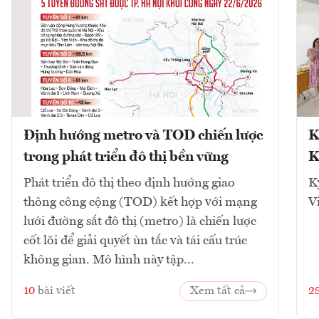
Định hướng metro và TOD chiến lược
K
trong phát triển đô thị bền vững
K
Phát triển đô thị theo định hướng giao
K
thông công cộng (TOD) kết hợp với mạng
V
lưới đường sắt đô thị (metro) là chiến lược
cốt lõi để giải quyết ùn tắc và tái cấu trúc
không gian. Mô hình này tập...
10
bài viết
Xem tất cả
2