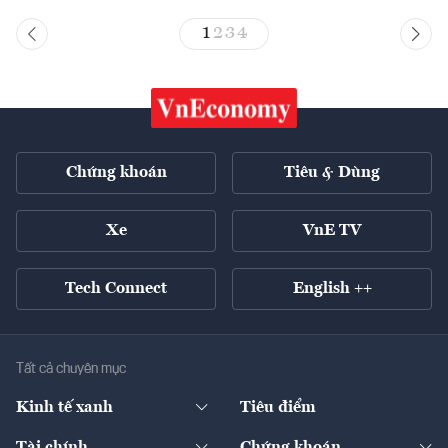
1
2
3
4
Chứng khoán
Tiêu & Dùng
Xe
VnE TV
Tech Connect
English ++
Tất cả chuyên mục
Kinh tế xanh
Tiêu điểm
Chuyển động xanh
Tài chính
Chứng khoán