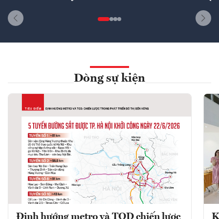
Dòng sự kiện
Định hướng metro và TOD chiến lược
K