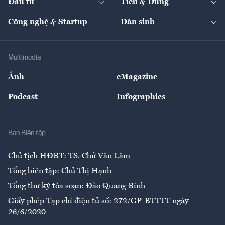
Đầu tư
Tiêu & Dùng
Quản trị số
Cafe BĐS
Thị trường
Kinh doanh
Kết nối
Tạp chí kinh tế Việt Nam
eMagazine
Nhà đầu tư
Du lịch
Công nghệ & Startup
Dân sinh
Tư vấn
Nông sản
Doanh nhân
Tư vấn Tiêu & Dùng
Infographics
Hạ tầng
Sức khỏe
Khung pháp lý
Doanh nghiệp
Địa phương
Thị trường
Bảo hiểm
Multimedia
Sự kiện
Nhân lực
Ảnh
eMagazine
Đẹp +
An sinh
Podcast
Infographics
Giải trí
Y tế
Nhà
Ban Biên tập
Ẩm thực
Chủ tịch HĐBT: TS. Chử Văn Lâm
Tổng biên tập: Chử Thị Hạnh
Tổng thư ký tòa soạn: Đào Quang Bính
Giấy phép Tạp chí điện tử số: 272/GP-BTTTT ngày
26/6/2020