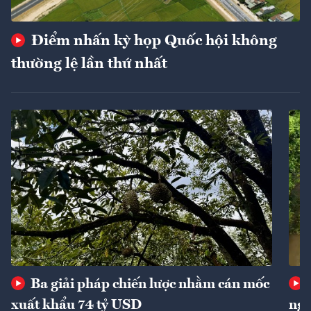
Điểm nhấn kỳ họp Quốc hội không
thường lệ lần thứ nhất
Ba giải pháp chiến lược nhằm cán mốc
xuất khẩu 74 tỷ USD
ngu