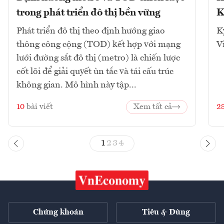
trong phát triển đô thị bền vững
K
Phát triển đô thị theo định hướng giao
K
thông công cộng (TOD) kết hợp với mạng
V
lưới đường sắt đô thị (metro) là chiến lược
cốt lõi để giải quyết ùn tắc và tái cấu trúc
không gian. Mô hình này tập...
10
bài viết
Xem tất cả
2
1
2
3
4
Chứng khoán
Tiêu & Dùng