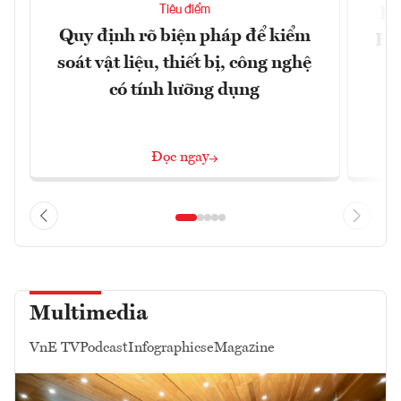
Tiêu điểm
Bộ
Quy định rõ biện pháp để kiểm
Hội
soát vật liệu, thiết bị, công nghệ
p
có tính lưỡng dụng
Đọc ngay
Multimedia
VnE TV
Podcast
Infographics
eMagazine