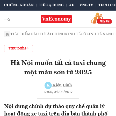
CHỨNG KHOÁN
TIÊU & DÙNG
XE
VNE TV
TECH CO
TIÊU ĐIỂM
ĐẦU TƯ
TÀI CHÍNH
KINH TẾ SỐ
KINH TẾ XANH
TIÊU ĐIỂM
Hà Nội muốn tất cả taxi chung
một màu sơn từ 2025
Kiều Linh
K
17:08, 04/08/2017
Nội dung chính dự thảo quy chế quản lý
hoạt động xe taxi trên địa bàn thành phố